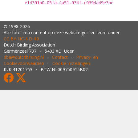
e14391b0-05fa-4a51-934f-c9394a49e3be
© 1998-2026
Alle foto's en content op deze website gelicenseerd onder
CC BY‑NC‑ND 4.0
Dutch Birding Association
Germenzeel 707 · 5403 XD Uden
dba@dutchbirding.nl
·
Contact
·
Privacy- en
Cookievoorwaarden
·
Cookie-instellingen
KvK 41201763 · BTW NL009750915B02