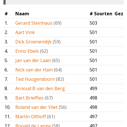
#
Naam
# Soorten
Gezie
1.
Gerard Steinhaus
(69)
503
2.
Aart Vink
501
3.
Dick Groenendijk
(59)
501
4.
Enno Ebels
(62)
501
5.
Jan van der Laan
(65)
501
6.
Nick van der Ham
(64)
501
7.
Ted Hoogendoorn
(82)
501
8.
Arnoud B van den Berg
499
9.
Bart Brieffies
(67)
498
10.
Roland van der Vliet
(56)
498
11.
Martin Olthoff
(61)
497
12.
Ronald de Lange
(58)
497