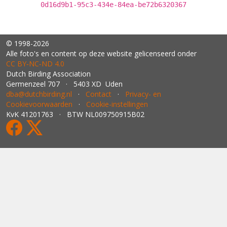
0d16d9b1-95c3-434e-84ea-be72b6320367
© 1998-2026
Alle foto's en content op deze website gelicenseerd onder
CC BY‑NC‑ND 4.0
Dutch Birding Association
Germenzeel 707 · 5403 XD Uden
dba@dutchbirding.nl
·
Contact
·
Privacy- en
Cookievoorwaarden
·
Cookie-instellingen
KvK 41201763 · BTW NL009750915B02