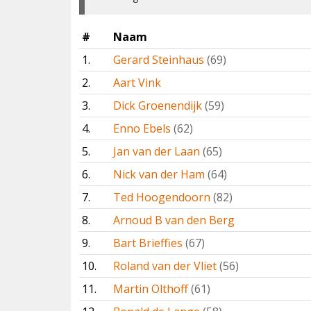
#
Naam
1.
Gerard Steinhaus
(69)
2.
Aart Vink
3.
Dick Groenendijk
(59)
4.
Enno Ebels
(62)
5.
Jan van der Laan
(65)
6.
Nick van der Ham
(64)
7.
Ted Hoogendoorn
(82)
8.
Arnoud B van den Berg
9.
Bart Brieffies
(67)
10.
Roland van der Vliet
(56)
11.
Martin Olthoff
(61)