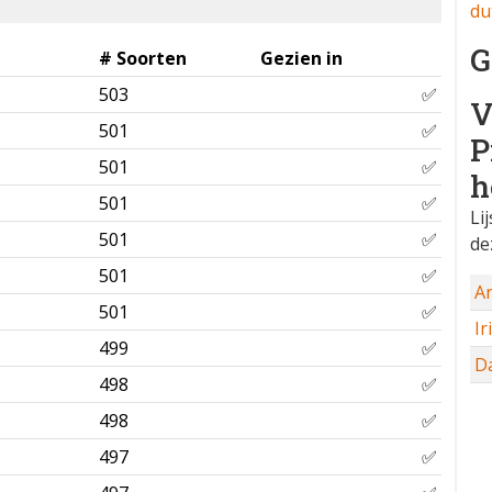
du
G
# Soorten
Gezien in
503
✅
501
✅
V
501
✅
P
501
✅
h
501
✅
Li
de
501
✅
501
✅
An
499
✅
Ir
498
✅
D
498
✅
497
✅