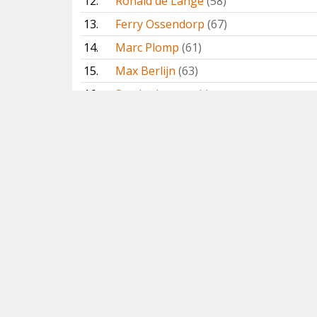
12.
Ronald de Lange
(58)
13.
Ferry Ossendorp
(67)
14.
Marc Plomp
(61)
15.
Max Berlijn
(63)
16.
Sander Lagerveld
17.
Sander van de Water
18.
Teus Luijendijk
(65)
19.
Wim Wiegant
(71)
20.
Ben Gaxiola
(58)
21.
Co van der Wardt († 2025)
22.
Jaap Eerdmans
(60)
23.
Robert Keizer
(55)
24.
Han Zevenhuizen
(50)
25.
Rogier Karskens