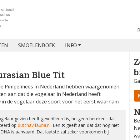
TEN
SMOELENBOEK
INFO
Z
b
rasian Blue Tit
Ga
ie Pimpelmees in Nederland hebben waargenomen.
ten aan dat die vogelaar in Nederland heeft
in de vogelaar deze soort voor het eerst waarnam.
N
elaar gezien heeft geverifieerd is, hetgeen betekent dat
Be
iceerd op
dutchavifauna.nl
. Een ❌ geeft aan dat dat nog
Ne
or de CDNA is aanvaard. Dat laatste zal zeker voorkomen bij
wa