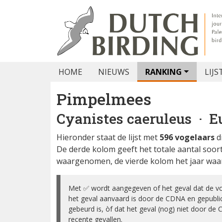
HOME
NIEUWS
RANKING
LIJS
Pimpelmees
Cyanistes caeruleus
· Eu
Hieronder staat de lijst met
596 vogelaars
d
De derde kolom geeft het totale aantal soor
waargenomen, de vierde kolom het jaar waar
Met ✅ wordt aangegeven of het geval dat de vog
het geval aanvaard is door de CDNA en gepubl
niet gebeurd is, òf dat het geval (nog) niet do
recente gevallen.