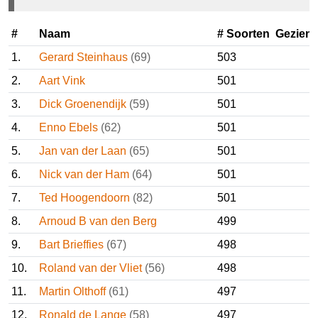
gevallen.
#
Naam
# Soorten
Gezie
1.
Gerard Steinhaus
(69)
503
2.
Aart Vink
501
3.
Dick Groenendijk
(59)
501
4.
Enno Ebels
(62)
501
5.
Jan van der Laan
(65)
501
6.
Nick van der Ham
(64)
501
7.
Ted Hoogendoorn
(82)
501
8.
Arnoud B van den Berg
499
9.
Bart Brieffies
(67)
498
10.
Roland van der Vliet
(56)
498
11.
Martin Olthoff
(61)
497