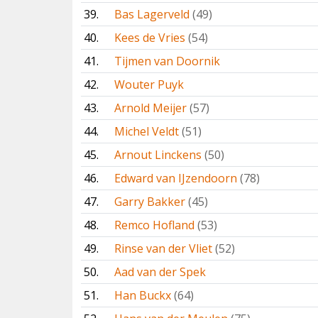
39.
Bas Lagerveld
(49)
40.
Kees de Vries
(54)
41.
Tijmen van Doornik
42.
Wouter Puyk
43.
Arnold Meijer
(57)
44.
Michel Veldt
(51)
45.
Arnout Linckens
(50)
46.
Edward van IJzendoorn
(78)
47.
Garry Bakker
(45)
48.
Remco Hofland
(53)
49.
Rinse van der Vliet
(52)
50.
Aad van der Spek
51.
Han Buckx
(64)