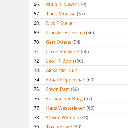
66.
Ruud Brouwer
(70)
67.
Theo Muusse
(57)
68.
Dick F. Meijer
69.
Franske Hoekema
(56)
70.
Gert Ottens
(54)
71.
Leo Heemskerk
(66)
72.
Leo J.R. Boon
(60)
73.
Alexander Buhr
74.
Eduard Opperman
(60)
75.
Edwin Dam
(60)
76.
Eus van der Burg
(67)
77.
Hans Westerlaken
(66)
78.
Steven Wytema
(48)
79.
Toy Janssen
(63)