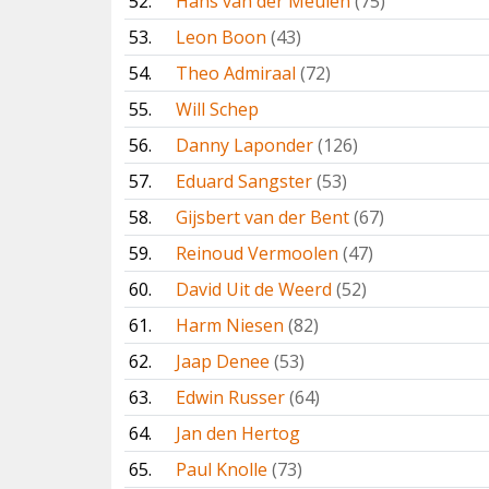
52.
Hans van der Meulen
(75)
53.
Leon Boon
(43)
54.
Theo Admiraal
(72)
55.
Will Schep
56.
Danny Laponder
(126)
57.
Eduard Sangster
(53)
58.
Gijsbert van der Bent
(67)
59.
Reinoud Vermoolen
(47)
60.
David Uit de Weerd
(52)
61.
Harm Niesen
(82)
62.
Jaap Denee
(53)
63.
Edwin Russer
(64)
64.
Jan den Hertog
65.
Paul Knolle
(73)