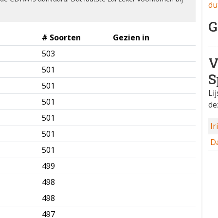
du
G
# Soorten
Gezien in
503
✅
V
501
✅
S
501
✅
Li
501
✅
de
501
✅
Ir
501
✅
D
501
✅
499
✅
498
✅
498
✅
497
✅