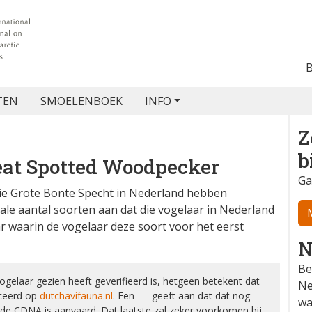
TEN
SMOELENBOEK
INFO
Z
b
at Spotted Woodpecker
Ga
ie Grote Bonte Specht in Nederland hebben
le aantal soorten aan dat die vogelaar in Nederland
r waarin de vogelaar deze soort voor het eerst
N
Be
elaar gezien heeft geverifieerd is, hetgeen betekent dat
Ne
iceerd op
dutchavifauna.nl
. Een ❌ geeft aan dat dat nog
wa
or de CDNA is aanvaard. Dat laatste zal zeker voorkomen bij