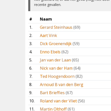
recente gevallen.
#
Naam
1.
Gerard Steinhaus
(69)
2.
Aart Vink
3.
Dick Groenendijk
(59)
4.
Enno Ebels
(62)
5.
Jan van der Laan
(65)
6.
Nick van der Ham
(64)
7.
Ted Hoogendoorn
(82)
8.
Arnoud B van den Berg
9.
Bart Brieffies
(67)
10.
Roland van der Vliet
(56)
11.
Martin Olthoff
(61)