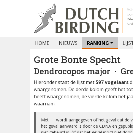
HOME
NIEUWS
RANKING
LIJS
Grote Bonte Specht
Dendrocopos major
· Gre
Hieronder staat de lijst met
597 vogelaars
d
waargenomen. De derde kolom geeft het tota
heeft waargenomen, de vierde kolom het jaa
waarnam.
Met ✅ wordt aangegeven of het geval dat de vog
het geval aanvaard is door de CDNA en gepubl
niet gebeurd is, òf dat het geval (nog) niet do