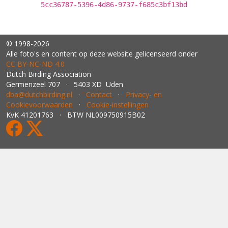
5cc36787-5396-4d86-9737-f685c3bf13bd
© 1998-2026
Alle foto's en content op deze website gelicenseerd onder
CC BY‑NC‑ND 4.0
Dutch Birding Association
Germenzeel 707 · 5403 XD Uden
dba@dutchbirding.nl
·
Contact
·
Privacy- en
Cookievoorwaarden
·
Cookie-instellingen
KvK 41201763 · BTW NL009750915B02