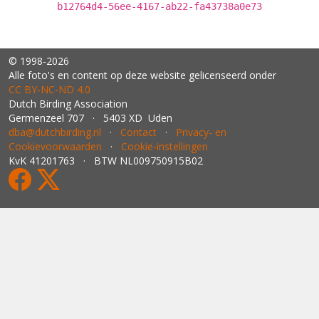
b12764d4-56ee-4167-ab22-fa43738a0e73
© 1998-2026
Alle foto's en content op deze website gelicenseerd onder
CC BY‑NC‑ND 4.0
Dutch Birding Association
Germenzeel 707 · 5403 XD Uden
dba@dutchbirding.nl
·
Contact
·
Privacy- en
Cookievoorwaarden
·
Cookie-instellingen
KvK 41201763 · BTW NL009750915B02