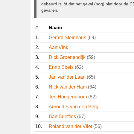
het geval aanvaard is door de CDNA en gepubl
niet gebeurd is, òf dat het geval (nog) niet do
recente gevallen.
#
Naam
1.
Gerard Steinhaus
(69)
2.
Aart Vink
3.
Dick Groenendijk
(59)
4.
Enno Ebels
(62)
5.
Jan van der Laan
(65)
6.
Nick van der Ham
(64)
7.
Ted Hoogendoorn
(82)
8.
Arnoud B van den Berg
9.
Bart Brieffies
(67)
10.
Roland van der Vliet
(56)