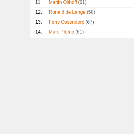
11.
Martin Olthoff
(61)
12.
Ronald de Lange
(58)
13.
Ferry Ossendorp
(67)
14.
Marc Plomp
(61)
15.
Max Berlijn
(63)
16.
Sander Lagerveld
17.
Sander van de Water
18.
Teus Luijendijk
(65)
19.
Wim Wiegant
(71)
20.
Ben Gaxiola
(58)
21.
Co van der Wardt († 2025)
22.
Jaap Eerdmans
(60)
23.
Robert Keizer
(55)