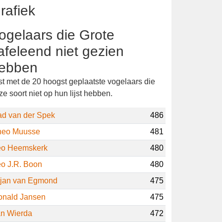
tchavifauna.nl
.
rafiek
ogelaars die Grote
afeleend niet gezien
ebben
jst met de 20 hoogst geplaatste vogelaars die
ze soort niet op hun lijst hebben.
ad van der Spek
486
heo Muusse
481
eo Heemskerk
480
o J.R. Boon
480
rjan van Egmond
475