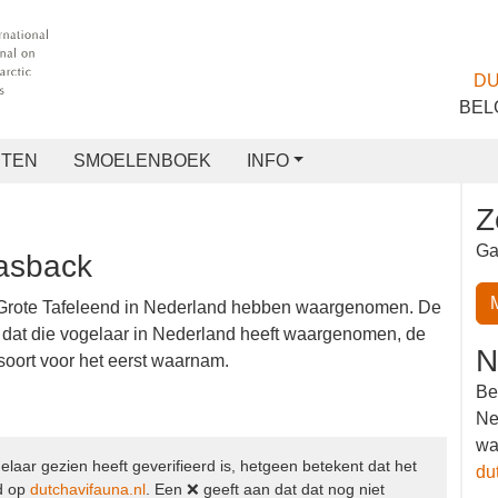
TEN
SMOELENBOEK
INFO
Z
b
nvasback
Ga
ie Grote Tafeleend in Nederland hebben
le aantal soorten aan dat die vogelaar in Nederland
r waarin de vogelaar deze soort voor het eerst
N
Be
t.
Ne
wa
elaar gezien heeft geverifieerd is, hetgeen betekent dat