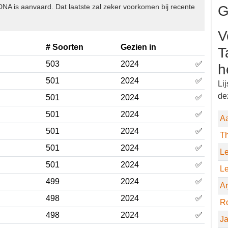
du
iceerd op
dutchavifauna.nl
. Een ❌ geeft aan dat dat nog
or de CDNA is aanvaard. Dat laatste zal zeker voorkomen bij
G
# Soorten
Gezien in
V
503
2024
✅
T
501
2024
✅
h
501
2024
✅
Li
de
501
2024
✅
501
2024
✅
A
501
2024
✅
T
501
2024
✅
L
499
2024
✅
Le
498
2024
✅
A
498
2024
✅