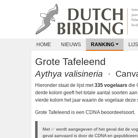
HOME
NIEUWS
RANKING
LIJS
Grote Tafeleend
Aythya valisineria
· Ca
Hieronder staat de lijst met
335 vogelaars
d
waargenomen. De derde kolom geeft het tota
heeft waargenomen, de vierde kolom het jaa
waarnam.
Grote Tafeleend is een CDNA beoordeelsoor
Met ✅ wordt aangegeven of het geval dat de vog