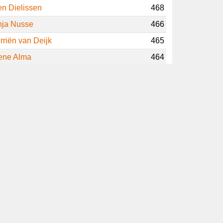
onald Jansen
475
an Wierda
472
n Dielissen
468
nja Nusse
466
rriën van Deijk
465
ene Alma
464
uud van Beusekom
463
ap van den Andel
463
ck Reijnders († 2014)
463
eter Meininger
463
on Lakeman († 2023)
463
eter van Veelen
462
ans Groot
462
ans Pohlmann
460