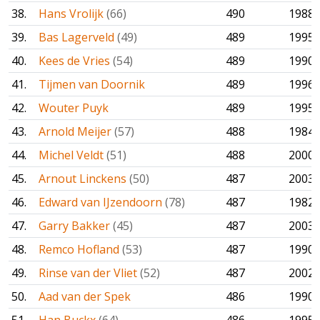
38.
Hans Vrolijk
(66)
490
1988
39.
Bas Lagerveld
(49)
489
1995
40.
Kees de Vries
(54)
489
1990
41.
Tijmen van Doornik
489
1996
42.
Wouter Puyk
489
1995
43.
Arnold Meijer
(57)
488
1984
44.
Michel Veldt
(51)
488
2000
45.
Arnout Linckens
(50)
487
2003
46.
Edward van IJzendoorn
(78)
487
1982
47.
Garry Bakker
(45)
487
2003
48.
Remco Hofland
(53)
487
1990
49.
Rinse van der Vliet
(52)
487
2002
50.
Aad van der Spek
486
1990