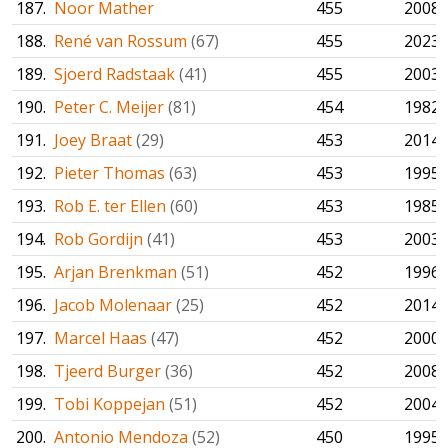
187.
Noor Mather
455
2008
188.
René van Rossum
(67)
455
2023
189.
Sjoerd Radstaak
(41)
455
2003
190.
Peter C. Meijer
(81)
454
1982
191.
Joey Braat
(29)
453
2014
192.
Pieter Thomas
(63)
453
1995
193.
Rob E. ter Ellen
(60)
453
1985
194.
Rob Gordijn
(41)
453
2003
195.
Arjan Brenkman
(51)
452
1996
196.
Jacob Molenaar
(25)
452
2014
197.
Marcel Haas
(47)
452
2000
198.
Tjeerd Burger
(36)
452
2008
199.
Tobi Koppejan
(51)
452
2004
200.
Antonio Mendoza
(52)
450
1995