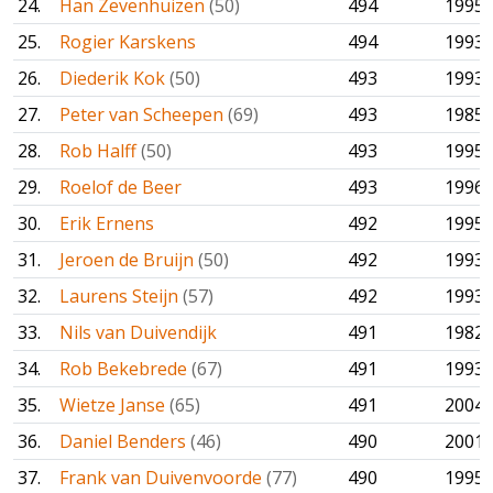
24.
Han Zevenhuizen
(50)
494
1995
25.
Rogier Karskens
494
1993
26.
Diederik Kok
(50)
493
1993
27.
Peter van Scheepen
(69)
493
1985
28.
Rob Halff
(50)
493
1995
29.
Roelof de Beer
493
1996
30.
Erik Ernens
492
1995
31.
Jeroen de Bruijn
(50)
492
1993
32.
Laurens Steijn
(57)
492
1993
33.
Nils van Duivendijk
491
1982
34.
Rob Bekebrede
(67)
491
1993
35.
Wietze Janse
(65)
491
2004
36.
Daniel Benders
(46)
490
2001
37.
Frank van Duivenvoorde
(77)
490
1995