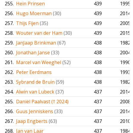
255.
Hein Prinsen
439
1995
256.
Hugo Moerman
(30)
439
2014
257.
Thijs Fijen
(35)
439
2005
258.
Wouter van der Ham
(30)
439
2015
259.
JanJaap Brinkman
(67)
438
1982
260.
Jonathan Janse
(33)
438
2004
261.
Marcel van Weeghel
(52)
438
1990
262.
Peter Eerdmans
438
1993
263.
Sybrand de Bruin
(59)
438
1982
264.
Alwin van Lubeck
(37)
437
2014
265.
Daniël Paalvast († 2024)
437
2008
266.
Guus Jenniskens
(33)
437
2014
267.
Jaap Engberts
(63)
437
2010
268.
Jan van Laar
437
1984