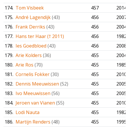
174.
Tom Visbeek
457
2014
175.
André Lagendijk
(43)
456
2007
176.
Frank Derriks
(43)
456
2004
177.
Hans ter Haar († 2011)
456
1982
178.
Ies Goedbloed
(43)
456
2008
179.
Arie Kolders
(36)
455
2004
180.
Arie Ros
(70)
455
1985
181.
Cornelis Fokker
(30)
455
2010
182.
Dennis Meeuwissen
(52)
455
2005
183.
Ivo Meeuwissen
(56)
455
2005
184.
Jeroen van Vianen
(55)
455
2010
185.
Lodi Nauta
455
1982
186.
Martijn Renders
(48)
455
1995