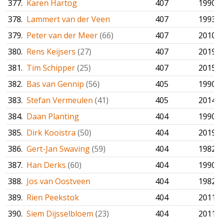
377.
Karen Hartog
407
1990
378.
Lammert van der Veen
407
1993
379.
Peter van der Meer
(66)
407
2010
380.
Rens Keijsers
(27)
407
2019
381.
Tim Schipper
(25)
407
2015
382.
Bas van Gennip
(56)
405
1990
383.
Stefan Vermeulen
(41)
405
2014
384.
Daan Planting
404
1990
385.
Dirk Kooistra
(50)
404
2019
386.
Gert-Jan Swaving
(59)
404
1982
387.
Han Derks
(60)
404
1990
388.
Jos van Oostveen
404
1982
389.
Rien Peekstok
404
2011
390.
Siem Dijsselbloem
(23)
404
2011