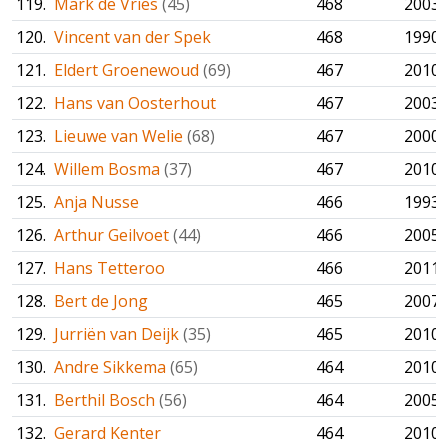
119.
Mark de Vries
(45)
468
2003
120.
Vincent van der Spek
468
1990
121.
Eldert Groenewoud
(69)
467
2010
122.
Hans van Oosterhout
467
2003
123.
Lieuwe van Welie
(68)
467
2000
124.
Willem Bosma
(37)
467
2010
125.
Anja Nusse
466
1993
126.
Arthur Geilvoet
(44)
466
2005
127.
Hans Tetteroo
466
2011
128.
Bert de Jong
465
2007
129.
Jurriën van Deijk
(35)
465
2010
130.
Andre Sikkema
(65)
464
2010
131.
Berthil Bosch
(56)
464
2005
132.
Gerard Kenter
464
2010