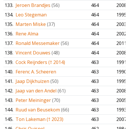
133.
Jeroen Brandjes
(56)
464
2008
134.
Leo Stegeman
464
1995
135.
Marten Miske
(37)
464
2003
136.
Rene Alma
464
2002
137.
Ronald Messemaker
(56)
464
2011
138.
Vincent Douwes
(48)
464
2008
139.
Cock Reijnders († 2014)
463
1991
140.
Ferenc A. Scheeren
463
1990
141.
Jaap Dijkhuizen
(50)
463
1995
142.
Jaap van den Andel
(61)
463
2008
143.
Peter Meininger
(70)
463
2005
144.
Ruud van Beusekom
(66)
463
1993
145.
Ton Lakeman († 2023)
463
2007
146.
Chris Quispel
462
1984