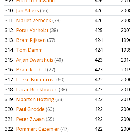
309.
Eduard Leinwand
426
2016
310.
Jan Albers
(66)
426
2008
311.
Mariet Verbeek
(78)
426
2008
312.
Peter Verhelst
(38)
425
2007
313.
Bram Rijksen
(57)
424
1990
314.
Tom Damm
424
1985
315.
Arjan Dwarshuis
(40)
423
2014
316.
Bram Roobol
(27)
423
2015
317.
Foeke Buitenrust
(60)
422
2000
318.
Lazar Brinkhuizen
(38)
422
2010
319.
Maarten Hotting
(33)
422
2010
320.
Paul Gnodde
(63)
422
2000
321.
Peter Zwaan
(55)
422
2008
322.
Rommert Cazemier
(47)
422
2000