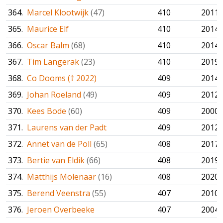
364.
Marcel Klootwijk
(47)
410
2011
365.
Maurice Elf
410
2014
366.
Oscar Balm
(68)
410
2014
367.
Tim Langerak
(23)
410
2019
368.
Co Dooms († 2022)
409
2014
369.
Johan Roeland
(49)
409
2012
370.
Kees Bode
(60)
409
2000
371.
Laurens van der Padt
409
2012
372.
Annet van de Poll
(65)
408
2017
373.
Bertie van Eldik
(66)
408
2019
374.
Matthijs Molenaar
(16)
408
2020
375.
Berend Veenstra
(55)
407
2010
376.
Jeroen Overbeeke
407
2004