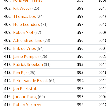
404.
Fons van Haelst
398
2008
405.
Rik Wever
(26)
398
2017
406.
Thomas Los
(24)
398
2019
407.
Huib Leenders
(71)
397
2010
408.
Ruben Vlot
(37)
397
2009
409.
Adrie Streefland
(73)
396
2016
410.
Erik de Vries
(54)
396
2007
411.
Jarne Kompier
(26)
396
2023
412.
Patrick Snoeken
(31)
395
2017
413.
Pim Rijk
(25)
395
2016
414.
Peter van de Braak
(61)
394
2011
415.
Jan Peekstok
393
2011
416.
Juriaan Rung
(69)
393
2004
417.
Ruben Vermeer
392
2010