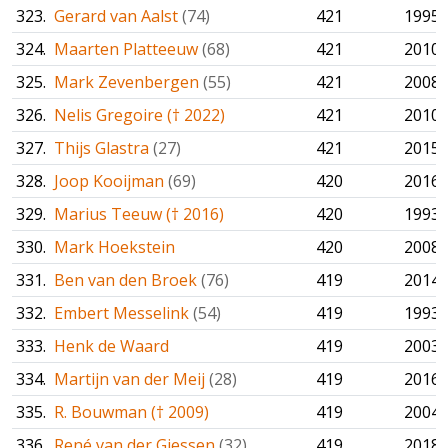
323.
Gerard van Aalst
(74)
421
1995
324.
Maarten Platteeuw
(68)
421
2010
325.
Mark Zevenbergen
(55)
421
2008
326.
Nelis Gregoire († 2022)
421
2010
327.
Thijs Glastra
(27)
421
2015
328.
Joop Kooijman
(69)
420
2016
329.
Marius Teeuw († 2016)
420
1993
330.
Mark Hoekstein
420
2008
331.
Ben van den Broek
(76)
419
2014
332.
Embert Messelink
(54)
419
1993
333.
Henk de Waard
419
2003
334.
Martijn van der Meij
(28)
419
2016
335.
R. Bouwman († 2009)
419
2004
336.
René van der Giessen
(32)
419
2018