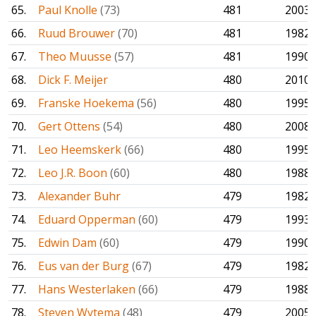
65.
Paul Knolle
(73)
481
2003
66.
Ruud Brouwer
(70)
481
1982
67.
Theo Muusse
(57)
481
1990
68.
Dick F. Meijer
480
2010
69.
Franske Hoekema
(56)
480
1995
70.
Gert Ottens
(54)
480
2008
71.
Leo Heemskerk
(66)
480
1995
72.
Leo J.R. Boon
(60)
480
1988
73.
Alexander Buhr
479
1982
74.
Eduard Opperman
(60)
479
1993
75.
Edwin Dam
(60)
479
1990
76.
Eus van der Burg
(67)
479
1982
77.
Hans Westerlaken
(66)
479
1988
78.
Steven Wytema
(48)
479
2005