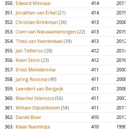
350.
Edward Minnaar
414
2011
351.
Jonathan van Erkel
(21)
414
2019
352.
Christian Brinkman
(36)
413
2008
353.
Coen van Nieuwamerongen
(22)
413
2019
354.
Theo van Veenendaal
(39)
413
2012
355.
Jan Tetteroo
(28)
412
2014
356.
Koen Stork
(23)
412
2016
357.
Ernst Meindersma
411
2000
358.
Jaring Roosma
(49)
411
2008
359.
Leendert van Bergeijk
411
2008
360.
Marchel Stienstra
(56)
411
2007
361.
William Dijsselbloem
(58)
411
2011
362.
Daniël Boer
410
2017
363.
Klaas Nanninga
410
1990