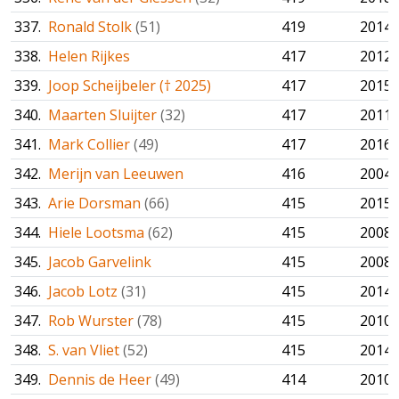
337.
Ronald Stolk
(51)
419
2014
338.
Helen Rijkes
417
2012
339.
Joop Scheijbeler († 2025)
417
2015
340.
Maarten Sluijter
(32)
417
2011
341.
Mark Collier
(49)
417
2016
342.
Merijn van Leeuwen
416
2004
343.
Arie Dorsman
(66)
415
2015
344.
Hiele Lootsma
(62)
415
2008
345.
Jacob Garvelink
415
2008
346.
Jacob Lotz
(31)
415
2014
347.
Rob Wurster
(78)
415
2010
348.
S. van Vliet
(52)
415
2014
349.
Dennis de Heer
(49)
414
2010