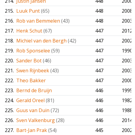
214.
Justin Jansen
448
2000
215.
Luuk Punt
(65)
448
2008
216.
Rob van Bemmelen
(43)
448
2003
217.
Henk Schut
(67)
447
2012
218.
Michiel van den Bergh
(42)
447
2002
219.
Rob Sponselee
(59)
447
1990
220.
Sander Bot
(46)
447
2003
221.
Swen Rijnbeek
(43)
447
2003
222.
Theo Bakker
447
2000
223.
Bernd de Bruijn
446
1995
224.
Gerald Oreel
(81)
446
1982
225.
Guus van Duin
(72)
446
1988
226.
Sven Valkenburg
(28)
446
2014
227.
Bart-Jan Prak
(54)
445
2002