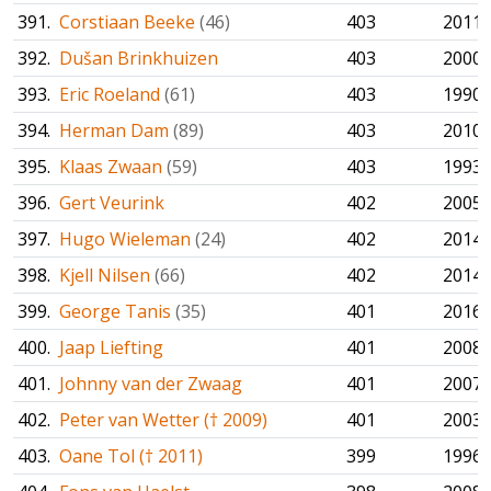
391.
Corstiaan Beeke
(46)
403
2011
392.
Dušan Brinkhuizen
403
2000
393.
Eric Roeland
(61)
403
1990
394.
Herman Dam
(89)
403
2010
395.
Klaas Zwaan
(59)
403
1993
396.
Gert Veurink
402
2005
397.
Hugo Wieleman
(24)
402
2014
398.
Kjell Nilsen
(66)
402
2014
399.
George Tanis
(35)
401
2016
400.
Jaap Liefting
401
2008
401.
Johnny van der Zwaag
401
2007
402.
Peter van Wetter († 2009)
401
2003
403.
Oane Tol († 2011)
399
1996