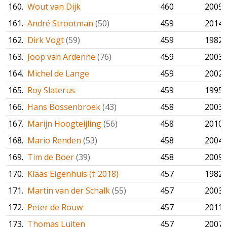
160.
Wout van Dijk
460
2009
161.
André Strootman
(50)
459
2014
162.
Dirk Vogt
(59)
459
1982
163.
Joop van Ardenne
(76)
459
2003
164.
Michel de Lange
459
2002
165.
Roy Slaterus
459
1995
166.
Hans Bossenbroek
(43)
458
2003
167.
Marijn Hoogteijling
(56)
458
2010
168.
Mario Renden
(53)
458
2004
169.
Tim de Boer
(39)
458
2009
170.
Klaas Eigenhuis († 2018)
457
1982
171.
Martin van der Schalk
(55)
457
2003
172.
Peter de Rouw
457
2011
173.
Thomas Luiten
457
2007