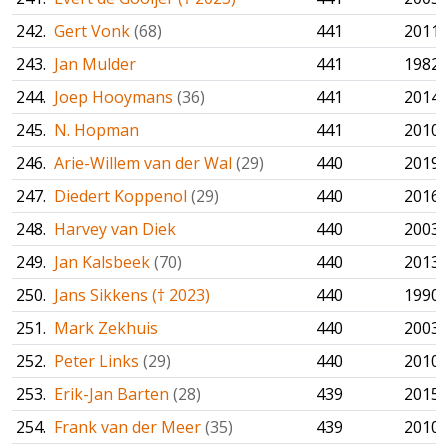
242.
Gert Vonk
(68)
441
2011
243.
Jan Mulder
441
1982
244.
Joep Hooymans
(36)
441
2014
245.
N. Hopman
441
2010
246.
Arie-Willem van der Wal
(29)
440
2019
247.
Diedert Koppenol
(29)
440
2016
248.
Harvey van Diek
440
2003
249.
Jan Kalsbeek
(70)
440
2013
250.
Jans Sikkens († 2023)
440
1990
251.
Mark Zekhuis
440
2003
252.
Peter Links
(29)
440
2010
253.
Erik-Jan Barten
(28)
439
2015
254.
Frank van der Meer
(35)
439
2010