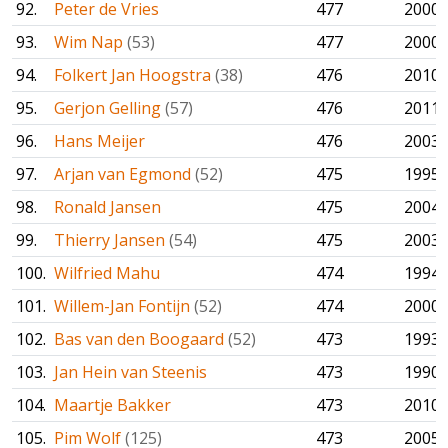
92.
Peter de Vries
477
2000
93.
Wim Nap
(53)
477
2000
94.
Folkert Jan Hoogstra
(38)
476
2010
95.
Gerjon Gelling
(57)
476
2011
96.
Hans Meijer
476
2003
97.
Arjan van Egmond
(52)
475
1995
98.
Ronald Jansen
475
2004
99.
Thierry Jansen
(54)
475
2003
100.
Wilfried Mahu
474
1994
101.
Willem-Jan Fontijn
(52)
474
2000
102.
Bas van den Boogaard
(52)
473
1993
103.
Jan Hein van Steenis
473
1990
104.
Maartje Bakker
473
2010
105.
Pim Wolf
(125)
473
2005