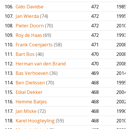
106.
Gido Davidse
472
1985
107.
Jan Wierda
(74)
472
1995
108.
Pieter Doorn
(70)
472
2010
109.
Roy de Haas
(69)
472
1993
110.
Frank Coenjaerts
(58)
471
2008
111.
Bart Bos
(46)
470
2008
112.
Herman van den Brand
470
2008
113.
Bas Verhoeven
(36)
469
2014
114.
Ben Dielissen
(70)
468
1995
115.
Edial Dekker
468
2004
116.
Hemme Batjes
468
2002
117.
Jan Miske
(72)
468
1990
118.
Karel Hoogteyling
(59)
468
2010