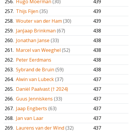
256.
Hugo Moerman
(30)
439
257.
Thijs Fijen
(35)
439
258.
Wouter van der Ham
(30)
439
259.
JanJaap Brinkman
(67)
438
260.
Jonathan Janse
(33)
438
261.
Marcel van Weeghel
(52)
438
262.
Peter Eerdmans
438
263.
Sybrand de Bruin
(59)
438
264.
Alwin van Lubeck
(37)
437
265.
Daniël Paalvast († 2024)
437
266.
Guus Jenniskens
(33)
437
267.
Jaap Engberts
(63)
437
268.
Jan van Laar
437
269.
Laurens van der Wind
(32)
437