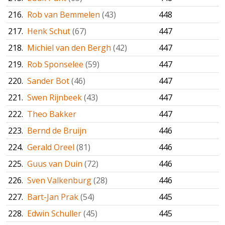
216.
Rob van Bemmelen
(43)
448
217.
Henk Schut
(67)
447
218.
Michiel van den Bergh
(42)
447
219.
Rob Sponselee
(59)
447
220.
Sander Bot
(46)
447
221.
Swen Rijnbeek
(43)
447
222.
Theo Bakker
447
223.
Bernd de Bruijn
446
224.
Gerald Oreel
(81)
446
225.
Guus van Duin
(72)
446
226.
Sven Valkenburg
(28)
446
227.
Bart-Jan Prak
(54)
445
228.
Edwin Schuller
(45)
445