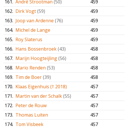
161.
André Strootman
(50)
459
162.
Dirk Vogt
(59)
459
163.
Joop van Ardenne
(76)
459
164.
Michel de Lange
459
165.
Roy Slaterus
459
166.
Hans Bossenbroek
(43)
458
167.
Marijn Hoogteijling
(56)
458
168.
Mario Renden
(53)
458
169.
Tim de Boer
(39)
458
170.
Klaas Eigenhuis († 2018)
457
171.
Martin van der Schalk
(55)
457
172.
Peter de Rouw
457
173.
Thomas Luiten
457
174.
Tom Visbeek
457