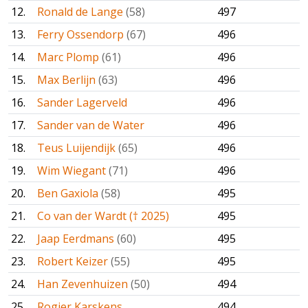
12.
Ronald de Lange
(58)
497
13.
Ferry Ossendorp
(67)
496
14.
Marc Plomp
(61)
496
15.
Max Berlijn
(63)
496
16.
Sander Lagerveld
496
17.
Sander van de Water
496
18.
Teus Luijendijk
(65)
496
19.
Wim Wiegant
(71)
496
20.
Ben Gaxiola
(58)
495
21.
Co van der Wardt († 2025)
495
22.
Jaap Eerdmans
(60)
495
23.
Robert Keizer
(55)
495
24.
Han Zevenhuizen
(50)
494
25.
Rogier Karskens
494