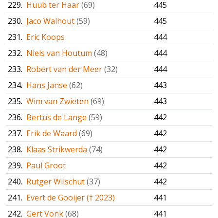
229.
Huub ter Haar
(69)
445
230.
Jaco Walhout
(59)
445
231.
Eric Koops
444
232.
Niels van Houtum
(48)
444
233.
Robert van der Meer
(32)
444
234.
Hans Janse
(62)
443
235.
Wim van Zwieten
(69)
443
236.
Bertus de Lange
(59)
442
237.
Erik de Waard
(69)
442
238.
Klaas Strikwerda
(74)
442
239.
Paul Groot
442
240.
Rutger Wilschut
(37)
442
241.
Evert de Gooijer († 2023)
441
242.
Gert Vonk
(68)
441