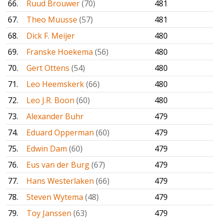
66.
Ruud Brouwer
(70)
481
67.
Theo Muusse
(57)
481
68.
Dick F. Meijer
480
69.
Franske Hoekema
(56)
480
70.
Gert Ottens
(54)
480
71.
Leo Heemskerk
(66)
480
72.
Leo J.R. Boon
(60)
480
73.
Alexander Buhr
479
74.
Eduard Opperman
(60)
479
75.
Edwin Dam
(60)
479
76.
Eus van der Burg
(67)
479
77.
Hans Westerlaken
(66)
479
78.
Steven Wytema
(48)
479
79.
Toy Janssen
(63)
479