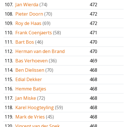
107.
Jan Wierda
(74)
472
108.
Pieter Doorn
(70)
472
109.
Roy de Haas
(69)
472
110.
Frank Coenjaerts
(58)
471
111.
Bart Bos
(46)
470
112.
Herman van den Brand
470
113.
Bas Verhoeven
(36)
469
114.
Ben Dielissen
(70)
468
115.
Edial Dekker
468
116.
Hemme Batjes
468
117.
Jan Miske
(72)
468
118.
Karel Hoogteyling
(59)
468
119.
Mark de Vries
(45)
468
120.
Vincent van der Spek
468