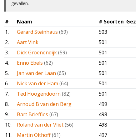
gevallen.
#
Naam
# Soorten
Gezie
1.
Gerard Steinhaus
(69)
503
2.
Aart Vink
501
3.
Dick Groenendijk
(59)
501
4.
Enno Ebels
(62)
501
5.
Jan van der Laan
(65)
501
6.
Nick van der Ham
(64)
501
7.
Ted Hoogendoorn
(82)
501
8.
Arnoud B van den Berg
499
9.
Bart Brieffies
(67)
498
10.
Roland van der Vliet
(56)
498
11.
Martin Olthoff
(61)
497