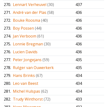
270.
Lennart Verheuvel
(30)
437
271.
André van der Plas
(58)
436
272.
Bouke Roosma
(40)
436
273.
Boy Possen
(44)
436
274.
Jan Verboom
(61)
436
275.
Lonnie Bregman
(30)
436
276.
Lucien Davids
436
277.
Peter Jongejans
(59)
435
278.
Rutger van Ouwerkerk
435
279.
Hans Brinks
(67)
434
280.
Leo van Beest
434
281.
Michel Hulspas
(62)
434
282.
Trudy Winthorst
(72)
433