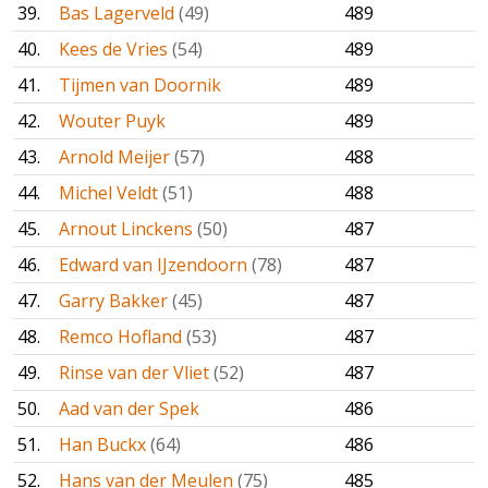
39.
Bas Lagerveld
(49)
489
40.
Kees de Vries
(54)
489
41.
Tijmen van Doornik
489
42.
Wouter Puyk
489
43.
Arnold Meijer
(57)
488
44.
Michel Veldt
(51)
488
45.
Arnout Linckens
(50)
487
46.
Edward van IJzendoorn
(78)
487
47.
Garry Bakker
(45)
487
48.
Remco Hofland
(53)
487
49.
Rinse van der Vliet
(52)
487
50.
Aad van der Spek
486
51.
Han Buckx
(64)
486
52.
Hans van der Meulen
(75)
485