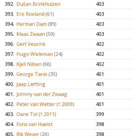
392.
Dušan Brinkhuizen
403
393.
Eric Roeland
(61)
403
394.
Herman Dam
(89)
403
395.
Klaas Zwaan
(59)
403
396.
Gert Veurink
402
397.
Hugo Wieleman
(24)
402
398.
Kjell Nilsen
(66)
402
399.
George Tanis
(35)
401
400.
Jaap Liefting
401
401.
Johnny van der Zwaag
401
402.
Peter van Wetter († 2009)
401
403.
Oane Tol († 2011)
399
404.
Fons van Haelst
398
405.
Rik Wever
(26)
398