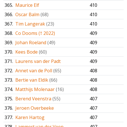
365.
Maurice Elf
410
366.
Oscar Balm
(68)
410
367.
Tim Langerak
(23)
410
368.
Co Dooms († 2022)
409
369.
Johan Roeland
(49)
409
370.
Kees Bode
(60)
409
371.
Laurens van der Padt
409
372.
Annet van de Poll
(65)
408
373.
Bertie van Eldik
(66)
408
374.
Matthijs Molenaar
(16)
408
375.
Berend Veenstra
(55)
407
376.
Jeroen Overbeeke
407
377.
Karen Hartog
407
378.
Lammert van der Veen
407