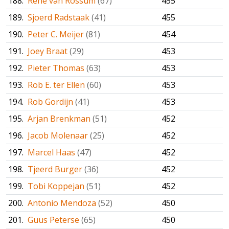
188.
René van Rossum
(67)
455
189.
Sjoerd Radstaak
(41)
455
190.
Peter C. Meijer
(81)
454
191.
Joey Braat
(29)
453
192.
Pieter Thomas
(63)
453
193.
Rob E. ter Ellen
(60)
453
194.
Rob Gordijn
(41)
453
195.
Arjan Brenkman
(51)
452
196.
Jacob Molenaar
(25)
452
197.
Marcel Haas
(47)
452
198.
Tjeerd Burger
(36)
452
199.
Tobi Koppejan
(51)
452
200.
Antonio Mendoza
(52)
450
201.
Guus Peterse
(65)
450