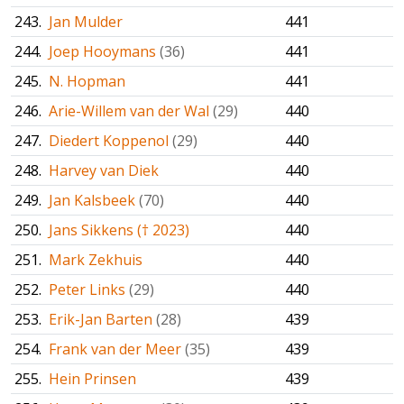
243.
Jan Mulder
441
244.
Joep Hooymans
(36)
441
245.
N. Hopman
441
246.
Arie-Willem van der Wal
(29)
440
247.
Diedert Koppenol
(29)
440
248.
Harvey van Diek
440
249.
Jan Kalsbeek
(70)
440
250.
Jans Sikkens († 2023)
440
251.
Mark Zekhuis
440
252.
Peter Links
(29)
440
253.
Erik-Jan Barten
(28)
439
254.
Frank van der Meer
(35)
439
255.
Hein Prinsen
439