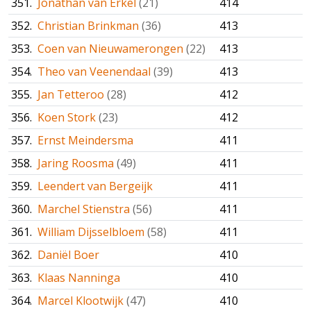
351.
Jonathan van Erkel
(21)
414
352.
Christian Brinkman
(36)
413
353.
Coen van Nieuwamerongen
(22)
413
354.
Theo van Veenendaal
(39)
413
355.
Jan Tetteroo
(28)
412
356.
Koen Stork
(23)
412
357.
Ernst Meindersma
411
358.
Jaring Roosma
(49)
411
359.
Leendert van Bergeijk
411
360.
Marchel Stienstra
(56)
411
361.
William Dijsselbloem
(58)
411
362.
Daniël Boer
410
363.
Klaas Nanninga
410
364.
Marcel Klootwijk
(47)
410