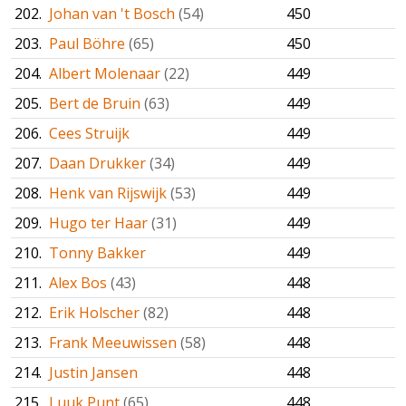
202.
Johan van 't Bosch
(54)
450
203.
Paul Böhre
(65)
450
204.
Albert Molenaar
(22)
449
205.
Bert de Bruin
(63)
449
206.
Cees Struijk
449
207.
Daan Drukker
(34)
449
208.
Henk van Rijswijk
(53)
449
209.
Hugo ter Haar
(31)
449
210.
Tonny Bakker
449
211.
Alex Bos
(43)
448
212.
Erik Holscher
(82)
448
213.
Frank Meeuwissen
(58)
448
214.
Justin Jansen
448
215.
Luuk Punt
(65)
448