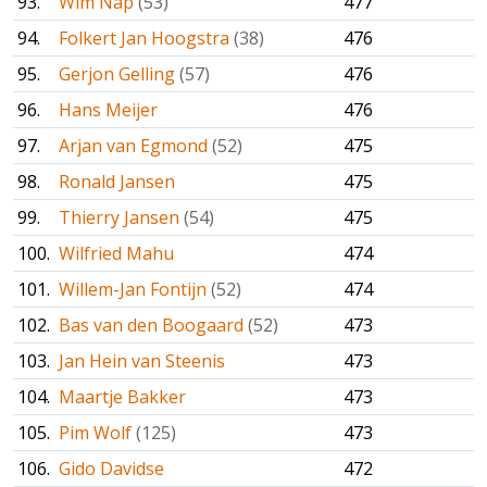
93.
Wim Nap
(53)
477
94.
Folkert Jan Hoogstra
(38)
476
95.
Gerjon Gelling
(57)
476
96.
Hans Meijer
476
97.
Arjan van Egmond
(52)
475
98.
Ronald Jansen
475
99.
Thierry Jansen
(54)
475
100.
Wilfried Mahu
474
101.
Willem-Jan Fontijn
(52)
474
102.
Bas van den Boogaard
(52)
473
103.
Jan Hein van Steenis
473
104.
Maartje Bakker
473
105.
Pim Wolf
(125)
473
106.
Gido Davidse
472