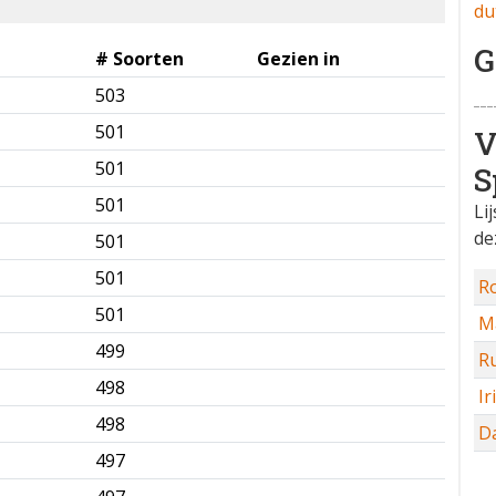
du
G
# Soorten
Gezien in
503
✅
501
✅
V
501
✅
S
501
✅
Li
de
501
✅
501
✅
Ro
501
✅
M
499
✅
R
498
✅
Ir
498
✅
D
497
✅