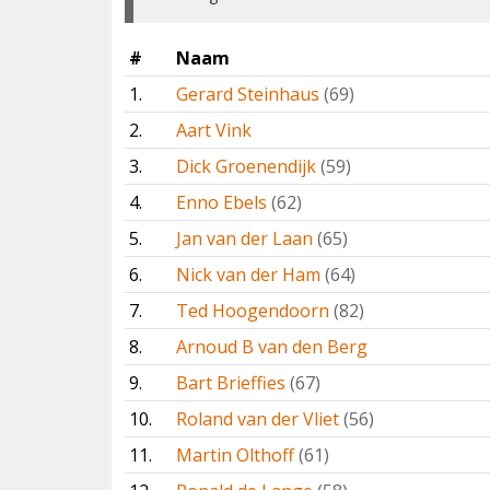
#
Naam
1.
Gerard Steinhaus
(69)
2.
Aart Vink
3.
Dick Groenendijk
(59)
4.
Enno Ebels
(62)
5.
Jan van der Laan
(65)
6.
Nick van der Ham
(64)
7.
Ted Hoogendoorn
(82)
8.
Arnoud B van den Berg
9.
Bart Brieffies
(67)
10.
Roland van der Vliet
(56)
11.
Martin Olthoff
(61)