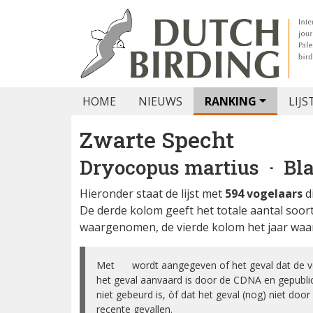
HOME
NIEUWS
RANKING
LIJS
Zwarte Specht
Dryocopus martius
· Bl
Hieronder staat de lijst met
594 vogelaars
d
De derde kolom geeft het totale aantal soor
waargenomen, de vierde kolom het jaar waar
Met ✅ wordt aangegeven of het geval dat de vog
het geval aanvaard is door de CDNA en gepubl
niet gebeurd is, òf dat het geval (nog) niet do
recente gevallen.