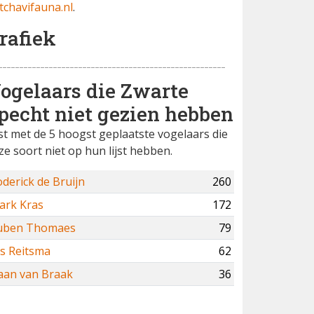
tchavifauna.nl
.
rafiek
ogelaars die Zwarte
pecht niet gezien hebben
jst met de 5 hoogst geplaatste vogelaars die
ze soort niet op hun lijst hebben.
derick de Bruijn
260
ark Kras
172
uben Thomaes
79
is Reitsma
62
aan van Braak
36