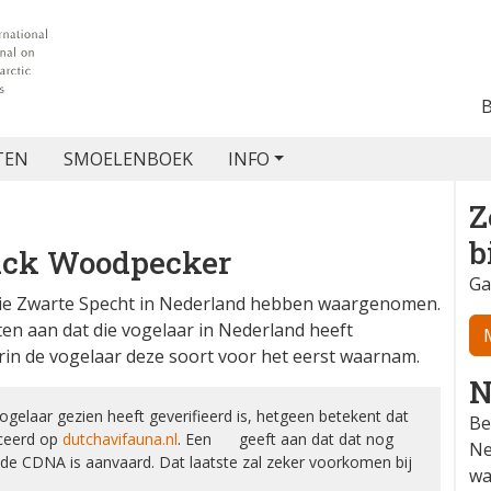
TEN
SMOELENBOEK
INFO
Z
b
ack Woodpecker
Ga
ie Zwarte Specht in Nederland hebben waargenomen.
ten aan dat die vogelaar in Nederland heeft
in de vogelaar deze soort voor het eerst waarnam.
N
elaar gezien heeft geverifieerd is, hetgeen betekent dat
Be
iceerd op
dutchavifauna.nl
. Een ❌ geeft aan dat dat nog
Ne
or de CDNA is aanvaard. Dat laatste zal zeker voorkomen bij
wa