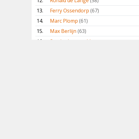
12.
Ronald de Lange
(58)
13.
Ferry Ossendorp
(67)
14.
Marc Plomp
(61)
15.
Max Berlijn
(63)
16.
Sander Lagerveld
17.
Sander van de Water
18.
Teus Luijendijk
(65)
19.
Wim Wiegant
(71)
20.
Ben Gaxiola
(58)
21.
Co van der Wardt († 2025)
22.
Jaap Eerdmans
(60)
23.
Robert Keizer
(55)
24.
Han Zevenhuizen
(50)
25.
Rogier Karskens