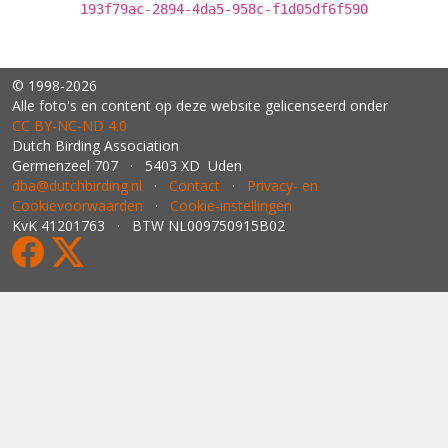
193f79ac-2894-4da5-958c-f1d05df6f590
© 1998-2026
Alle foto's en content op deze website gelicenseerd onder
CC BY‑NC‑ND 4.0
Dutch Birding Association
Germenzeel 707 · 5403 XD Uden
dba@dutchbirding.nl
·
Contact
·
Privacy- en
Cookievoorwaarden
·
Cookie-instellingen
KvK 41201763 · BTW NL009750915B02