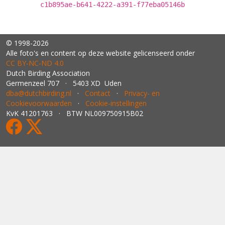
c1b895ae-b641-4222-a391-f77eba05146b
© 1998-2026
Alle foto's en content op deze website gelicenseerd onder
CC BY‑NC‑ND 4.0
Dutch Birding Association
Germenzeel 707 · 5403 XD Uden
dba@dutchbirding.nl
·
Contact
·
Privacy- en
Cookievoorwaarden
·
Cookie-instellingen
KvK 41201763 · BTW NL009750915B02