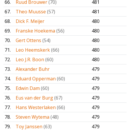
66.
Ruud Brouwer
(70)
481
67.
Theo Muusse
(57)
481
68.
Dick F. Meijer
480
69.
Franske Hoekema
(56)
480
70.
Gert Ottens
(54)
480
71.
Leo Heemskerk
(66)
480
72.
Leo J.R. Boon
(60)
480
73.
Alexander Buhr
479
74.
Eduard Opperman
(60)
479
75.
Edwin Dam
(60)
479
76.
Eus van der Burg
(67)
479
77.
Hans Westerlaken
(66)
479
78.
Steven Wytema
(48)
479
79.
Toy Janssen
(63)
479