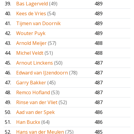
39.
Bas Lagerveld
(49)
489
40.
Kees de Vries
(54)
489
41.
Tijmen van Doornik
489
42.
Wouter Puyk
489
43.
Arnold Meijer
(57)
488
44.
Michel Veldt
(51)
488
45.
Arnout Linckens
(50)
487
46.
Edward van IJzendoorn
(78)
487
47.
Garry Bakker
(45)
487
48.
Remco Hofland
(53)
487
49.
Rinse van der Vliet
(52)
487
50.
Aad van der Spek
486
51.
Han Buckx
(64)
486
52.
Hans van der Meulen
(75)
485