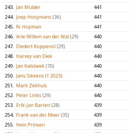
243.
Jan Mulder
441
244.
Joep Hooymans
(36)
441
245.
N. Hopman
441
246.
Arie-Willem van der Wal
(29)
440
247.
Diedert Koppenol
(29)
440
248.
Harvey van Diek
440
249.
Jan Kalsbeek
(70)
440
250.
Jans Sikkens († 2023)
440
251.
Mark Zekhuis
440
252.
Peter Links
(29)
440
253.
Erik-Jan Barten
(28)
439
254.
Frank van der Meer
(35)
439
255.
Hein Prinsen
439