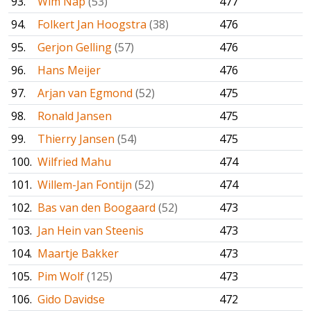
93.
Wim Nap
(53)
477
94.
Folkert Jan Hoogstra
(38)
476
95.
Gerjon Gelling
(57)
476
96.
Hans Meijer
476
97.
Arjan van Egmond
(52)
475
98.
Ronald Jansen
475
99.
Thierry Jansen
(54)
475
100.
Wilfried Mahu
474
101.
Willem-Jan Fontijn
(52)
474
102.
Bas van den Boogaard
(52)
473
103.
Jan Hein van Steenis
473
104.
Maartje Bakker
473
105.
Pim Wolf
(125)
473
106.
Gido Davidse
472