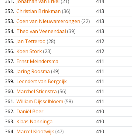
351.
Jonathan van Erkel
(21)
414
352.
Christian Brinkman
(36)
413
353.
Coen van Nieuwamerongen
(22)
413
354.
Theo van Veenendaal
(39)
413
355.
Jan Tetteroo
(28)
412
356.
Koen Stork
(23)
412
357.
Ernst Meindersma
411
358.
Jaring Roosma
(49)
411
359.
Leendert van Bergeijk
411
360.
Marchel Stienstra
(56)
411
361.
William Dijsselbloem
(58)
411
362.
Daniël Boer
410
363.
Klaas Nanninga
410
364.
Marcel Klootwijk
(47)
410