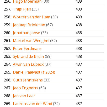
256.
Hugo Moerman
(30)
439
257.
Thijs Fijen
(35)
439
258.
Wouter van der Ham
(30)
439
259.
JanJaap Brinkman
(67)
438
260.
Jonathan Janse
(33)
438
261.
Marcel van Weeghel
(52)
438
262.
Peter Eerdmans
438
263.
Sybrand de Bruin
(59)
438
264.
Alwin van Lubeck
(37)
437
265.
Daniël Paalvast († 2024)
437
266.
Guus Jenniskens
(33)
437
267.
Jaap Engberts
(63)
437
268.
Jan van Laar
437
269.
Laurens van der Wind
(32)
437