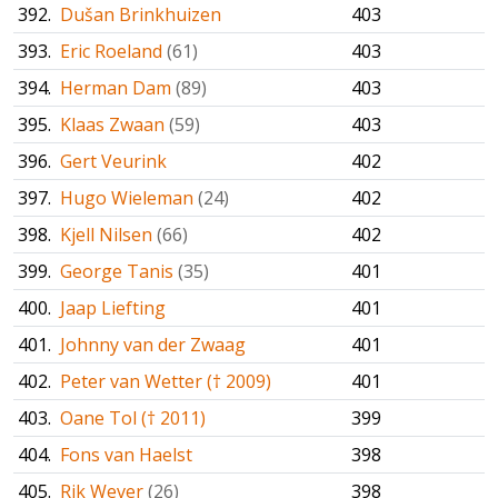
392.
Dušan Brinkhuizen
403
393.
Eric Roeland
(61)
403
394.
Herman Dam
(89)
403
395.
Klaas Zwaan
(59)
403
396.
Gert Veurink
402
397.
Hugo Wieleman
(24)
402
398.
Kjell Nilsen
(66)
402
399.
George Tanis
(35)
401
400.
Jaap Liefting
401
401.
Johnny van der Zwaag
401
402.
Peter van Wetter († 2009)
401
403.
Oane Tol († 2011)
399
404.
Fons van Haelst
398
405.
Rik Wever
(26)
398