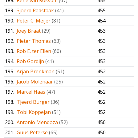
188.
René van Rossum
(67)
455
189.
Sjoerd Radstaak
(41)
455
190.
Peter C. Meijer
(81)
454
191.
Joey Braat
(29)
453
192.
Pieter Thomas
(63)
453
193.
Rob E. ter Ellen
(60)
453
194.
Rob Gordijn
(41)
453
195.
Arjan Brenkman
(51)
452
196.
Jacob Molenaar
(25)
452
197.
Marcel Haas
(47)
452
198.
Tjeerd Burger
(36)
452
199.
Tobi Koppejan
(51)
452
200.
Antonio Mendoza
(52)
450
201.
Guus Peterse
(65)
450