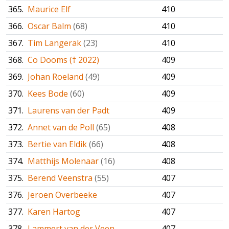
365.
Maurice Elf
410
366.
Oscar Balm
(68)
410
367.
Tim Langerak
(23)
410
368.
Co Dooms († 2022)
409
369.
Johan Roeland
(49)
409
370.
Kees Bode
(60)
409
371.
Laurens van der Padt
409
372.
Annet van de Poll
(65)
408
373.
Bertie van Eldik
(66)
408
374.
Matthijs Molenaar
(16)
408
375.
Berend Veenstra
(55)
407
376.
Jeroen Overbeeke
407
377.
Karen Hartog
407
378.
Lammert van der Veen
407