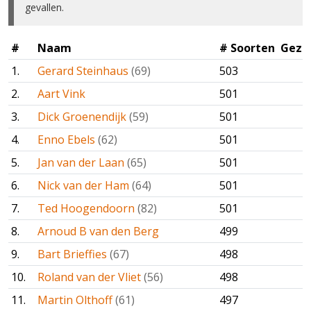
gevallen.
#
Naam
# Soorten
Gezie
1.
Gerard Steinhaus
(69)
503
2.
Aart Vink
501
3.
Dick Groenendijk
(59)
501
4.
Enno Ebels
(62)
501
5.
Jan van der Laan
(65)
501
6.
Nick van der Ham
(64)
501
7.
Ted Hoogendoorn
(82)
501
8.
Arnoud B van den Berg
499
9.
Bart Brieffies
(67)
498
10.
Roland van der Vliet
(56)
498
11.
Martin Olthoff
(61)
497