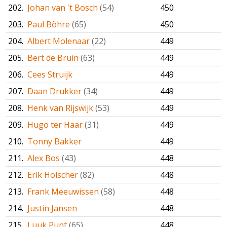
202.
Johan van 't Bosch
(54)
450
203.
Paul Böhre
(65)
450
204.
Albert Molenaar
(22)
449
205.
Bert de Bruin
(63)
449
206.
Cees Struijk
449
207.
Daan Drukker
(34)
449
208.
Henk van Rijswijk
(53)
449
209.
Hugo ter Haar
(31)
449
210.
Tonny Bakker
449
211.
Alex Bos
(43)
448
212.
Erik Holscher
(82)
448
213.
Frank Meeuwissen
(58)
448
214.
Justin Jansen
448
215.
Luuk Punt
(65)
448