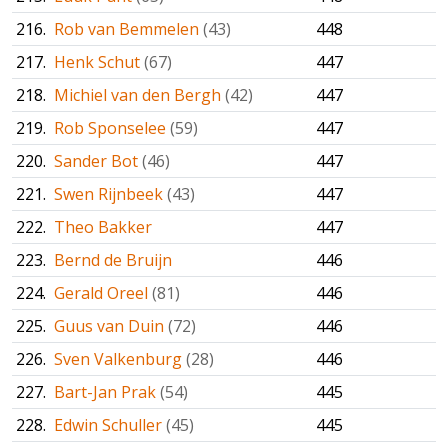
216.
Rob van Bemmelen
(43)
448
217.
Henk Schut
(67)
447
218.
Michiel van den Bergh
(42)
447
219.
Rob Sponselee
(59)
447
220.
Sander Bot
(46)
447
221.
Swen Rijnbeek
(43)
447
222.
Theo Bakker
447
223.
Bernd de Bruijn
446
224.
Gerald Oreel
(81)
446
225.
Guus van Duin
(72)
446
226.
Sven Valkenburg
(28)
446
227.
Bart-Jan Prak
(54)
445
228.
Edwin Schuller
(45)
445