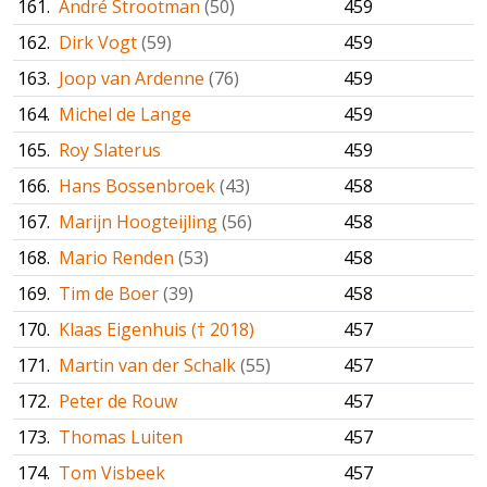
161.
André Strootman
(50)
459
162.
Dirk Vogt
(59)
459
163.
Joop van Ardenne
(76)
459
164.
Michel de Lange
459
165.
Roy Slaterus
459
166.
Hans Bossenbroek
(43)
458
167.
Marijn Hoogteijling
(56)
458
168.
Mario Renden
(53)
458
169.
Tim de Boer
(39)
458
170.
Klaas Eigenhuis († 2018)
457
171.
Martin van der Schalk
(55)
457
172.
Peter de Rouw
457
173.
Thomas Luiten
457
174.
Tom Visbeek
457