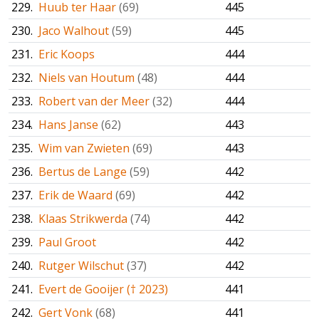
229.
Huub ter Haar
(69)
445
230.
Jaco Walhout
(59)
445
231.
Eric Koops
444
232.
Niels van Houtum
(48)
444
233.
Robert van der Meer
(32)
444
234.
Hans Janse
(62)
443
235.
Wim van Zwieten
(69)
443
236.
Bertus de Lange
(59)
442
237.
Erik de Waard
(69)
442
238.
Klaas Strikwerda
(74)
442
239.
Paul Groot
442
240.
Rutger Wilschut
(37)
442
241.
Evert de Gooijer († 2023)
441
242.
Gert Vonk
(68)
441