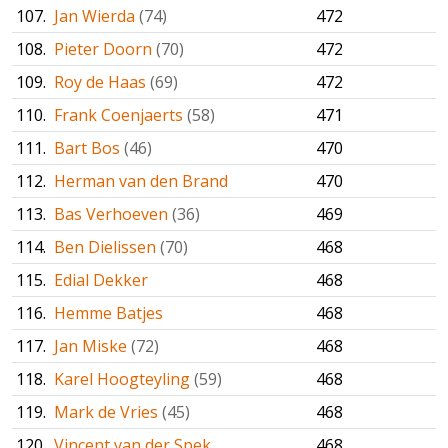
107.
Jan Wierda
(74)
472
108.
Pieter Doorn
(70)
472
109.
Roy de Haas
(69)
472
110.
Frank Coenjaerts
(58)
471
111.
Bart Bos
(46)
470
112.
Herman van den Brand
470
113.
Bas Verhoeven
(36)
469
114.
Ben Dielissen
(70)
468
115.
Edial Dekker
468
116.
Hemme Batjes
468
117.
Jan Miske
(72)
468
118.
Karel Hoogteyling
(59)
468
119.
Mark de Vries
(45)
468
120.
Vincent van der Spek
468