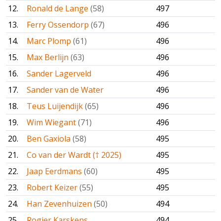
12.
Ronald de Lange
(58)
497
13.
Ferry Ossendorp
(67)
496
14.
Marc Plomp
(61)
496
15.
Max Berlijn
(63)
496
16.
Sander Lagerveld
496
17.
Sander van de Water
496
18.
Teus Luijendijk
(65)
496
19.
Wim Wiegant
(71)
496
20.
Ben Gaxiola
(58)
495
21.
Co van der Wardt († 2025)
495
22.
Jaap Eerdmans
(60)
495
23.
Robert Keizer
(55)
495
24.
Han Zevenhuizen
(50)
494
25.
Rogier Karskens
494