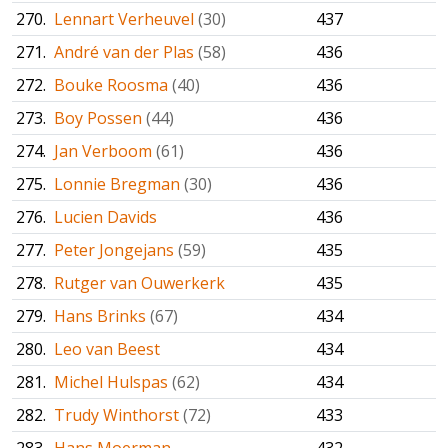
270.
Lennart Verheuvel
(30)
437
271.
André van der Plas
(58)
436
272.
Bouke Roosma
(40)
436
273.
Boy Possen
(44)
436
274.
Jan Verboom
(61)
436
275.
Lonnie Bregman
(30)
436
276.
Lucien Davids
436
277.
Peter Jongejans
(59)
435
278.
Rutger van Ouwerkerk
435
279.
Hans Brinks
(67)
434
280.
Leo van Beest
434
281.
Michel Hulspas
(62)
434
282.
Trudy Winthorst
(72)
433