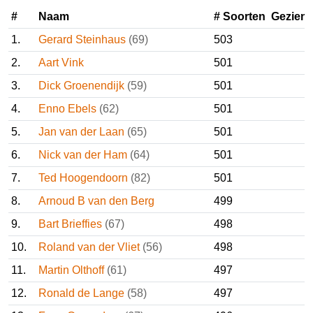
#
Naam
# Soorten
Gezie
1.
Gerard Steinhaus
(69)
503
2.
Aart Vink
501
3.
Dick Groenendijk
(59)
501
4.
Enno Ebels
(62)
501
5.
Jan van der Laan
(65)
501
6.
Nick van der Ham
(64)
501
7.
Ted Hoogendoorn
(82)
501
8.
Arnoud B van den Berg
499
9.
Bart Brieffies
(67)
498
10.
Roland van der Vliet
(56)
498
11.
Martin Olthoff
(61)
497
12.
Ronald de Lange
(58)
497