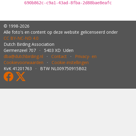
690b862c-c9a1-43ad-8fba-2d88bae8eafc
© 1998-2026
Alle foto's en content op deze website gelicenseerd onder
CC BY‑NC‑ND 4.0
Dutch Birding Association
Germenzeel 707 · 5403 XD Uden
dba@dutchbirding.nl
·
Contact
·
Privacy- en
Cookievoorwaarden
·
Cookie-instellingen
KvK 41201763 · BTW NL009750915B02