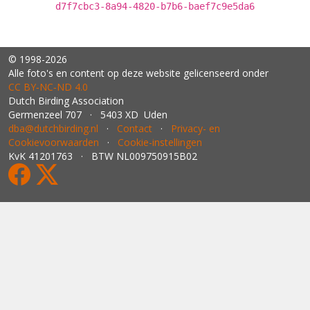
d7f7cbc3-8a94-4820-b7b6-baef7c9e5da6
© 1998-2026
Alle foto's en content op deze website gelicenseerd onder
CC BY‑NC‑ND 4.0
Dutch Birding Association
Germenzeel 707 · 5403 XD Uden
dba@dutchbirding.nl
·
Contact
·
Privacy- en
Cookievoorwaarden
·
Cookie-instellingen
KvK 41201763 · BTW NL009750915B02