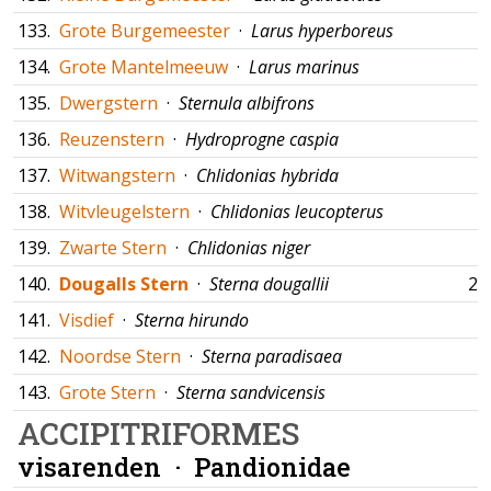
133.
Grote Burgemeester
·
Larus hyperboreus
134.
Grote Mantelmeeuw
·
Larus marinus
135.
Dwergstern
·
Sternula albifrons
136.
Reuzenstern
·
Hydroprogne caspia
137.
Witwangstern
·
Chlidonias hybrida
138.
Witvleugelstern
·
Chlidonias leucopterus
139.
Zwarte Stern
·
Chlidonias niger
140.
Dougalls Stern
·
Sterna dougallii
23
141.
Visdief
·
Sterna hirundo
142.
Noordse Stern
·
Sterna paradisaea
143.
Grote Stern
·
Sterna sandvicensis
ACCIPITRIFORMES
visarenden ·
Pandionidae