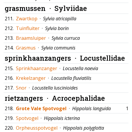
grasmussen ·
Sylviidae
211.
Zwartkop
·
Sylvia atricapilla
212.
Tuinfluiter
·
Sylvia borin
213.
Braamsluiper
·
Sylvia curruca
214.
Grasmus
·
Sylvia communis
sprinkhaanzangers ·
Locustellidae
215.
Sprinkhaanzanger
·
Locustella naevia
216.
Krekelzanger
·
Locustella fluviatilis
217.
Snor
·
Locustella luscinioides
rietzangers ·
Acrocephalidae
218.
Grote Vale Spotvogel
·
Hippolais languida
14
219.
Spotvogel
·
Hippolais icterina
220.
Orpheusspotvogel
·
Hippolais polyglotta