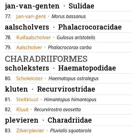
jan-van-genten ·
Sulidae
77.
Jan-van-gent
·
Morus bassanus
aalscholvers ·
Phalacrocoracidae
78.
Kuifaalscholver
·
Gulosus aristotelis
79.
Aalscholver
·
Phalacrocorax carbo
CHARADRIIFORMES
scholeksters ·
Haematopodidae
80.
Scholekster
·
Haematopus ostralegus
kluten ·
Recurvirostridae
81.
Steltkluut
·
Himantopus himantopus
82.
Kluut
·
Recurvirostra avosetta
plevieren ·
Charadriidae
83.
Zilverplevier
·
Pluvialis squatarola