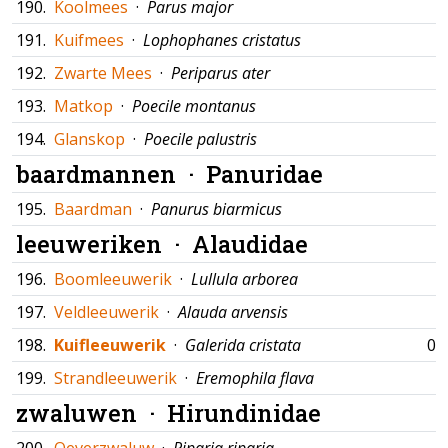
190.
Koolmees
·
Parus major
191.
Kuifmees
·
Lophophanes cristatus
192.
Zwarte Mees
·
Periparus ater
193.
Matkop
·
Poecile montanus
194.
Glanskop
·
Poecile palustris
baardmannen ·
Panuridae
195.
Baardman
·
Panurus biarmicus
leeuweriken ·
Alaudidae
196.
Boomleeuwerik
·
Lullula arborea
197.
Veldleeuwerik
·
Alauda arvensis
198.
Kuifleeuwerik
·
Galerida cristata
07
199.
Strandleeuwerik
·
Eremophila flava
zwaluwen ·
Hirundinidae