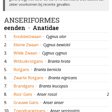
zeker voorkomen bij recente gevallen.
ANSERIFORMES
eenden ·
Anatidae
1.
Knobbelzwaan
·
Cygnus olor
2.
Kleine Zwaan
·
Cygnus bewickii
3.
Wilde Zwaan
·
Cygnus cygnus
4.
Witbuikrotgans
·
Branta hrota
5.
Rotgans
·
Branta bernicla
6.
Zwarte Rotgans
·
Branta nigricans
7.
Brandgans
·
Branta leucopsis
8.
Ross' Gans
·
Anser rossii
23
9.
Grauwe Gans
·
Anser anser
10.
Toendrarietgans
·
Anser serrirostris