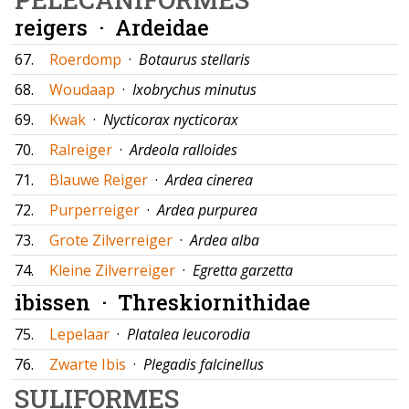
reigers ·
Ardeidae
67.
Roerdomp
·
Botaurus stellaris
68.
Woudaap
·
Ixobrychus minutus
69.
Kwak
·
Nycticorax nycticorax
70.
Ralreiger
·
Ardeola ralloides
71.
Blauwe Reiger
·
Ardea cinerea
72.
Purperreiger
·
Ardea purpurea
73.
Grote Zilverreiger
·
Ardea alba
74.
Kleine Zilverreiger
·
Egretta garzetta
ibissen ·
Threskiornithidae
75.
Lepelaar
·
Platalea leucorodia
76.
Zwarte Ibis
·
Plegadis falcinellus
SULIFORMES