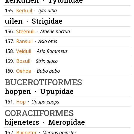
155.
Kerkuil
·
Tyto alba
uilen ·
Strigidae
156.
Steenuil
·
Athene noctua
157.
Ransuil
·
Asio otus
158.
Velduil
·
Asio flammeus
159.
Bosuil
·
Strix aluco
160.
Oehoe
·
Bubo bubo
BUCEROTIFORMES
hoppen ·
Upupidae
161.
Hop
·
Upupa epops
CORACIIFORMES
bijeneters ·
Meropidae
162.
Bijeneter
·
Merops apiaster