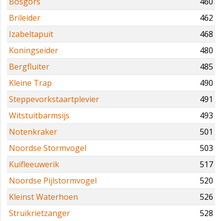
Bosgors
460
Brileider
462
Izabeltapuit
468
Koningseider
480
Bergfluiter
485
Kleine Trap
490
Steppevorkstaartplevier
491
Witstuitbarmsijs
493
Notenkraker
501
Noordse Stormvogel
503
Kuifleeuwerik
517
Noordse Pijlstormvogel
520
Kleinst Waterhoen
526
Struikrietzanger
528