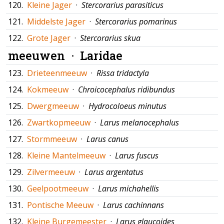
120.
Kleine Jager
·
Stercorarius parasiticus
121.
Middelste Jager
·
Stercorarius pomarinus
122.
Grote Jager
·
Stercorarius skua
meeuwen ·
Laridae
123.
Drieteenmeeuw
·
Rissa tridactyla
124.
Kokmeeuw
·
Chroicocephalus ridibundus
125.
Dwergmeeuw
·
Hydrocoloeus minutus
126.
Zwartkopmeeuw
·
Larus melanocephalus
127.
Stormmeeuw
·
Larus canus
128.
Kleine Mantelmeeuw
·
Larus fuscus
129.
Zilvermeeuw
·
Larus argentatus
130.
Geelpootmeeuw
·
Larus michahellis
131.
Pontische Meeuw
·
Larus cachinnans
132.
Kleine Burgemeester
·
Larus glaucoides