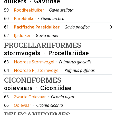
duikers ·
Gaviidae
59.
Roodkeelduiker
·
Gavia stellata
60.
Parelduiker
·
Gavia arctica
61.
Pacifische Parelduiker
·
Gavia pacifica
04
62.
IJsduiker
·
Gavia immer
PROCELLARIIFORMES
stormvogels ·
Procellariidae
63.
Noordse Stormvogel
·
Fulmarus glacialis
64.
Noordse Pijlstormvogel
·
Puffinus puffinus
CICONIIFORMES
ooievaars ·
Ciconiidae
65.
Zwarte Ooievaar
·
Ciconia nigra
66.
Ooievaar
·
Ciconia ciconia
PELECANIFORMES