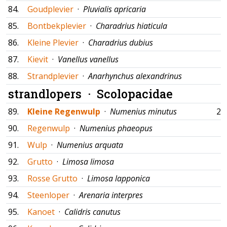
84.
Goudplevier
·
Pluvialis apricaria
85.
Bontbekplevier
·
Charadrius hiaticula
86.
Kleine Plevier
·
Charadrius dubius
87.
Kievit
·
Vanellus vanellus
88.
Strandplevier
·
Anarhynchus alexandrinus
strandlopers ·
Scolopacidae
89.
Kleine Regenwulp
·
Numenius minutus
25
90.
Regenwulp
·
Numenius phaeopus
91.
Wulp
·
Numenius arquata
92.
Grutto
·
Limosa limosa
93.
Rosse Grutto
·
Limosa lapponica
94.
Steenloper
·
Arenaria interpres
95.
Kanoet
·
Calidris canutus