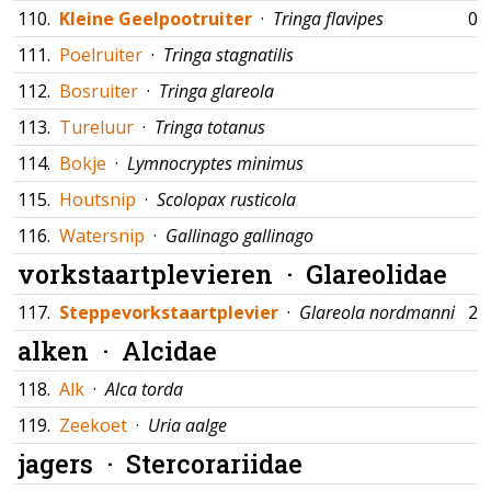
110.
Kleine Geelpootruiter
·
Tringa flavipes
09
111.
Poelruiter
·
Tringa stagnatilis
112.
Bosruiter
·
Tringa glareola
113.
Tureluur
·
Tringa totanus
114.
Bokje
·
Lymnocryptes minimus
115.
Houtsnip
·
Scolopax rusticola
116.
Watersnip
·
Gallinago gallinago
vorkstaartplevieren ·
Glareolidae
117.
Steppevorkstaartplevier
·
Glareola nordmanni
21
alken ·
Alcidae
118.
Alk
·
Alca torda
119.
Zeekoet
·
Uria aalge
jagers ·
Stercorariidae