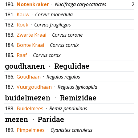
180.
Notenkraker
·
Nucifraga caryocatactes
20
181.
Kauw
·
Corvus monedula
182.
Roek
·
Corvus frugilegus
183.
Zwarte Kraai
·
Corvus corone
184.
Bonte Kraai
·
Corvus cornix
185.
Raaf
·
Corvus corax
goudhanen ·
Regulidae
186.
Goudhaan
·
Regulus regulus
187.
Vuurgoudhaan
·
Regulus ignicapilla
buidelmezen ·
Remizidae
188.
Buidelmees
·
Remiz pendulinus
mezen ·
Paridae
189.
Pimpelmees
·
Cyanistes caeruleus