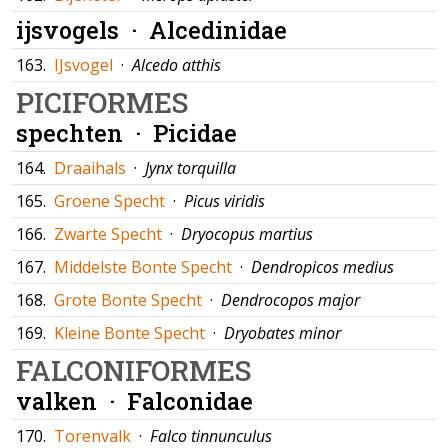
ijsvogels ·
Alcedinidae
163.
IJsvogel
·
Alcedo atthis
PICIFORMES
spechten ·
Picidae
164.
Draaihals
·
Jynx torquilla
165.
Groene Specht
·
Picus viridis
166.
Zwarte Specht
·
Dryocopus martius
167.
Middelste Bonte Specht
·
Dendropicos medius
168.
Grote Bonte Specht
·
Dendrocopos major
169.
Kleine Bonte Specht
·
Dryobates minor
FALCONIFORMES
valken ·
Falconidae
170.
Torenvalk
·
Falco tinnunculus