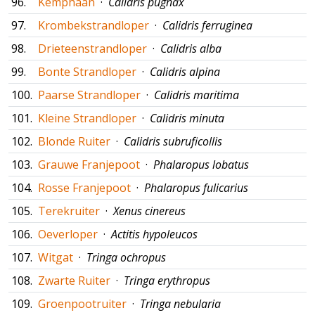
96.
Kemphaan
·
Calidris pugnax
97.
Krombekstrandloper
·
Calidris ferruginea
98.
Drieteenstrandloper
·
Calidris alba
99.
Bonte Strandloper
·
Calidris alpina
100.
Paarse Strandloper
·
Calidris maritima
101.
Kleine Strandloper
·
Calidris minuta
102.
Blonde Ruiter
·
Calidris subruficollis
103.
Grauwe Franjepoot
·
Phalaropus lobatus
104.
Rosse Franjepoot
·
Phalaropus fulicarius
105.
Terekruiter
·
Xenus cinereus
106.
Oeverloper
·
Actitis hypoleucos
107.
Witgat
·
Tringa ochropus
108.
Zwarte Ruiter
·
Tringa erythropus
109.
Groenpootruiter
·
Tringa nebularia