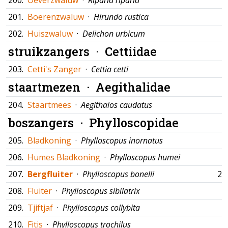
200.
Oeverzwaluw
·
Riparia riparia
201.
Boerenzwaluw
·
Hirundo rustica
202.
Huiszwaluw
·
Delichon urbicum
struikzangers ·
Cettiidae
203.
Cetti's Zanger
·
Cettia cetti
staartmezen ·
Aegithalidae
204.
Staartmees
·
Aegithalos caudatus
boszangers ·
Phylloscopidae
205.
Bladkoning
·
Phylloscopus inornatus
206.
Humes Bladkoning
·
Phylloscopus humei
207.
Bergfluiter
·
Phylloscopus bonelli
29
208.
Fluiter
·
Phylloscopus sibilatrix
209.
Tjiftjaf
·
Phylloscopus collybita
210.
Fitis
·
Phylloscopus trochilus