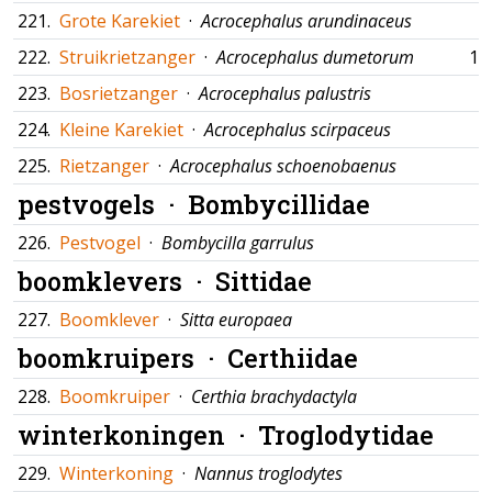
221.
Grote Karekiet
·
Acrocephalus arundinaceus
222.
Struikrietzanger
·
Acrocephalus dumetorum
17
223.
Bosrietzanger
·
Acrocephalus palustris
224.
Kleine Karekiet
·
Acrocephalus scirpaceus
225.
Rietzanger
·
Acrocephalus schoenobaenus
pestvogels ·
Bombycillidae
226.
Pestvogel
·
Bombycilla garrulus
boomklevers ·
Sittidae
227.
Boomklever
·
Sitta europaea
boomkruipers ·
Certhiidae
228.
Boomkruiper
·
Certhia brachydactyla
winterkoningen ·
Troglodytidae
229.
Winterkoning
·
Nannus troglodytes