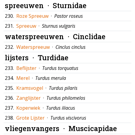
spreeuwen ·
Sturnidae
230.
Roze Spreeuw
·
Pastor roseus
231.
Spreeuw
·
Sturnus vulgaris
waterspreeuwen ·
Cinclidae
232.
Waterspreeuw
·
Cinclus cinclus
lijsters ·
Turdidae
233.
Beflijster
·
Turdus torquatus
234.
Merel
·
Turdus merula
235.
Kramsvogel
·
Turdus pilaris
236.
Zanglijster
·
Turdus philomelos
237.
Koperwiek
·
Turdus iliacus
238.
Grote Lijster
·
Turdus viscivorus
vliegenvangers ·
Muscicapidae