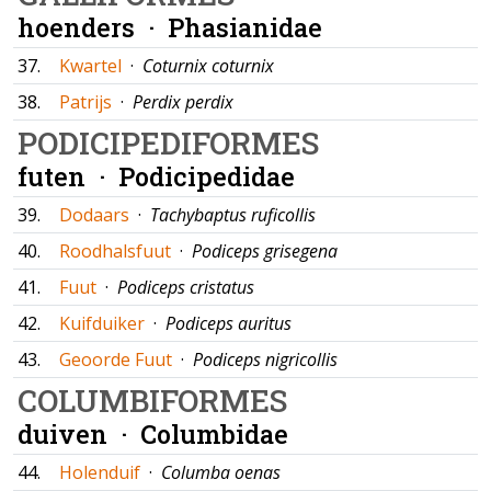
hoenders ·
Phasianidae
37.
Kwartel
·
Coturnix coturnix
38.
Patrijs
·
Perdix perdix
PODICIPEDIFORMES
futen ·
Podicipedidae
39.
Dodaars
·
Tachybaptus ruficollis
40.
Roodhalsfuut
·
Podiceps grisegena
41.
Fuut
·
Podiceps cristatus
42.
Kuifduiker
·
Podiceps auritus
43.
Geoorde Fuut
·
Podiceps nigricollis
COLUMBIFORMES
duiven ·
Columbidae
44.
Holenduif
·
Columba oenas