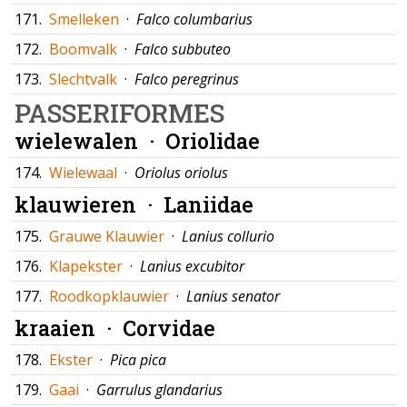
171.
Smelleken
·
Falco columbarius
172.
Boomvalk
·
Falco subbuteo
173.
Slechtvalk
·
Falco peregrinus
PASSERIFORMES
wielewalen ·
Oriolidae
174.
Wielewaal
·
Oriolus oriolus
klauwieren ·
Laniidae
175.
Grauwe Klauwier
·
Lanius collurio
176.
Klapekster
·
Lanius excubitor
177.
Roodkopklauwier
·
Lanius senator
kraaien ·
Corvidae
178.
Ekster
·
Pica pica
179.
Gaai
·
Garrulus glandarius