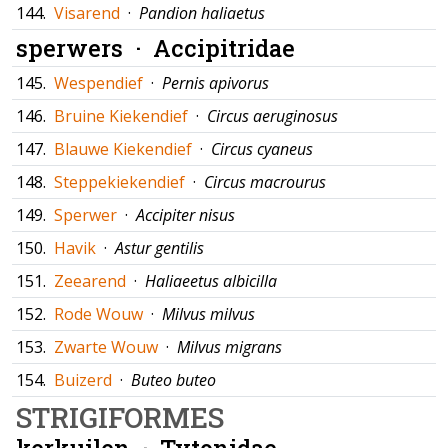
144.
Visarend
·
Pandion haliaetus
sperwers ·
Accipitridae
145.
Wespendief
·
Pernis apivorus
146.
Bruine Kiekendief
·
Circus aeruginosus
147.
Blauwe Kiekendief
·
Circus cyaneus
148.
Steppekiekendief
·
Circus macrourus
149.
Sperwer
·
Accipiter nisus
150.
Havik
·
Astur gentilis
151.
Zeearend
·
Haliaeetus albicilla
152.
Rode Wouw
·
Milvus milvus
153.
Zwarte Wouw
·
Milvus migrans
154.
Buizerd
·
Buteo buteo
STRIGIFORMES
kerkuilen ·
Tytonidae