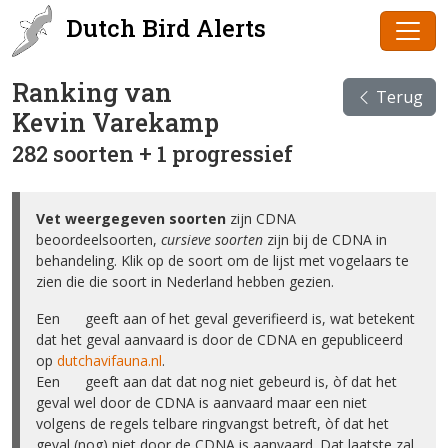
Dutch Bird Alerts
Ranking van
Terug
Kevin Varekamp
282 soorten + 1 progressief
Vet weergegeven soorten
zijn CDNA
beoordeelsoorten,
cursieve soorten
zijn bij de CDNA in
behandeling. Klik op de soort om de lijst met vogelaars te
zien die die soort in Nederland hebben gezien.
Een ✅ geeft aan of het geval geverifieerd is, wat betekent
dat het geval aanvaard is door de CDNA en gepubliceerd
op
dutchavifauna.nl
.
Een ❌ geeft aan dat dat nog niet gebeurd is, òf dat het
geval wel door de CDNA is aanvaard maar een niet
volgens de regels telbare ringvangst betreft, òf dat het
geval (nog) niet door de CDNA is aanvaard. Dat laatste zal