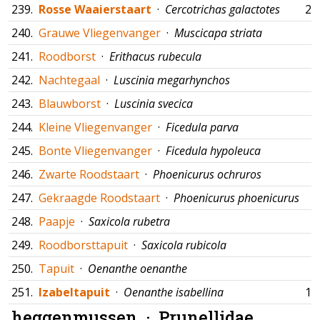
239.
Rosse Waaierstaart
·
Cercotrichas galactotes
24
240.
Grauwe Vliegenvanger
·
Muscicapa striata
241.
Roodborst
·
Erithacus rubecula
242.
Nachtegaal
·
Luscinia megarhynchos
243.
Blauwborst
·
Luscinia svecica
244.
Kleine Vliegenvanger
·
Ficedula parva
245.
Bonte Vliegenvanger
·
Ficedula hypoleuca
246.
Zwarte Roodstaart
·
Phoenicurus ochruros
247.
Gekraagde Roodstaart
·
Phoenicurus phoenicurus
248.
Paapje
·
Saxicola rubetra
249.
Roodborsttapuit
·
Saxicola rubicola
250.
Tapuit
·
Oenanthe oenanthe
251.
Izabeltapuit
·
Oenanthe isabellina
11
heggenmussen ·
Prunellidae