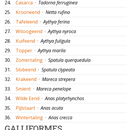
24.
Casarca
·
Tadorna ferruginea
25.
Krooneend
·
Netta rufina
26.
Tafeleend
·
Aythya ferina
27.
Witoogeend
·
Aythya nyroca
28.
Kuifeend
·
Aythya fuligula
29.
Topper
·
Aythya marila
30.
Zomertaling
·
Spatula querquedula
31.
Slobeend
·
Spatula clypeata
32.
Krakeend
·
Mareca strepera
33.
Smient
·
Mareca penelope
34.
Wilde Eend
·
Anas platyrhynchos
35.
Pijlstaart
·
Anas acuta
36.
Wintertaling
·
Anas crecca
GALLIFORMES