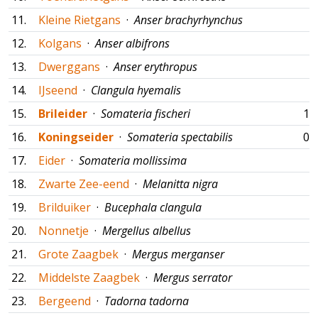
11.
Kleine Rietgans
·
Anser brachyrhynchus
12.
Kolgans
·
Anser albifrons
13.
Dwerggans
·
Anser erythropus
14.
IJseend
·
Clangula hyemalis
15.
Brileider
·
Somateria fischeri
18
16.
Koningseider
·
Somateria spectabilis
03
17.
Eider
·
Somateria mollissima
18.
Zwarte Zee-eend
·
Melanitta nigra
19.
Brilduiker
·
Bucephala clangula
20.
Nonnetje
·
Mergellus albellus
21.
Grote Zaagbek
·
Mergus merganser
22.
Middelste Zaagbek
·
Mergus serrator
23.
Bergeend
·
Tadorna tadorna