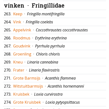
vinken ·
Fringillidae
263.
Keep
·
Fringilla montifringilla
264.
Vink
·
Fringilla coelebs
265.
Appelvink
·
Coccothraustes coccothraustes
266.
Roodmus
·
Erythrina erythrina
267.
Goudvink
·
Pyrrhula pyrrhula
268.
Groenling
·
Chloris chloris
269.
Kneu
·
Linaria cannabina
270.
Frater
·
Linaria flavirostris
271.
Grote Barmsijs
·
Acanthis flammea
272.
Witstuitbarmsijs
·
Acanthis hornemanni
273.
Kruisbek
·
Loxia curvirostra
274.
Grote Kruisbek
·
Loxia pytyopsittacus