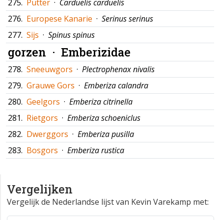
275.
Putter
·
Carduelis carduelis
276.
Europese Kanarie
·
Serinus serinus
277.
Sijs
·
Spinus spinus
gorzen ·
Emberizidae
278.
Sneeuwgors
·
Plectrophenax nivalis
279.
Grauwe Gors
·
Emberiza calandra
280.
Geelgors
·
Emberiza citrinella
281.
Rietgors
·
Emberiza schoeniclus
282.
Dwerggors
·
Emberiza pusilla
283.
Bosgors
·
Emberiza rustica
Vergelijken
Vergelijk de Nederlandse lijst van Kevin Varekamp met: