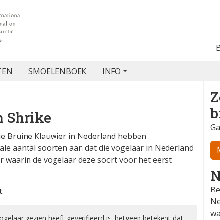
TEN
SMOELENBOEK
INFO
Z
b
 Shrike
Ga
ie Bruine Klauwier in Nederland hebben
le aantal soorten aan dat die vogelaar in Nederland
r waarin de vogelaar deze soort voor het eerst
N
Be
t.
Ne
wa
elaar gezien heeft geverifieerd is, hetgeen betekent dat