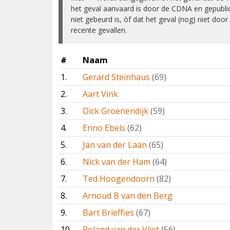
het geval aanvaard is door de CDNA en gepubl
niet gebeurd is, òf dat het geval (nog) niet do
recente gevallen.
#
Naam
1.
Gerard Steinhaus
(69)
2.
Aart Vink
3.
Dick Groenendijk
(59)
4.
Enno Ebels
(62)
5.
Jan van der Laan
(65)
6.
Nick van der Ham
(64)
7.
Ted Hoogendoorn
(82)
8.
Arnoud B van den Berg
9.
Bart Brieffies
(67)
10.
Roland van der Vliet
(56)