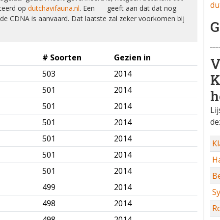
du
iceerd op
dutchavifauna.nl
. Een ❌ geeft aan dat dat nog
or de CDNA is aanvaard. Dat laatste zal zeker voorkomen bij
G
# Soorten
Gezien in
V
503
2014
✅
K
501
2014
✅
h
501
2014
✅
Li
de
501
2014
✅
501
2014
✅
Kl
501
2014
✅
Ha
501
2014
✅
Be
499
2014
✅
S
498
2014
✅
Ro
498
2014
✅