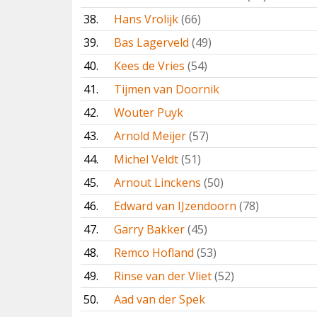
38.
Hans Vrolijk
(66)
39.
Bas Lagerveld
(49)
40.
Kees de Vries
(54)
41.
Tijmen van Doornik
42.
Wouter Puyk
43.
Arnold Meijer
(57)
44.
Michel Veldt
(51)
45.
Arnout Linckens
(50)
46.
Edward van IJzendoorn
(78)
47.
Garry Bakker
(45)
48.
Remco Hofland
(53)
49.
Rinse van der Vliet
(52)
50.
Aad van der Spek