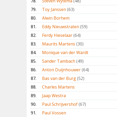
78.
Steven Wytema
(48)
79.
Toy Janssen
(63)
80.
Alwin Borhem
81.
Eddy Nieuwstraten
(59)
82.
Ferdy Hieselaar
(64)
83.
Maurits Martens
(30)
84.
Monique van der Wardt
85.
Sander Tambach
(49)
86.
Anton Duijnhouwer
(64)
87.
Bas van der Burg
(52)
88.
Charles Martens
89.
Jaap Westra
90.
Paul Schrijvershof
(67)
91.
Paul Vossen