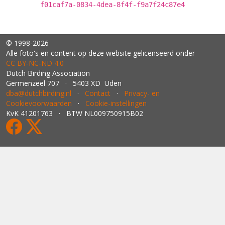
f01caf7a-0834-4dea-8f4f-f9a7f24c87e4
© 1998-2026
Alle foto's en content op deze website gelicenseerd onder
CC BY‑NC‑ND 4.0
Dutch Birding Association
Germenzeel 707 · 5403 XD Uden
dba@dutchbirding.nl
·
Contact
·
Privacy- en
Cookievoorwaarden
·
Cookie-instellingen
KvK 41201763 · BTW NL009750915B02