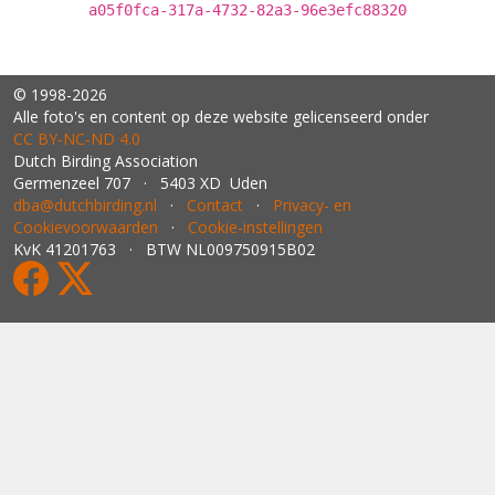
a05f0fca-317a-4732-82a3-96e3efc88320
© 1998-2026
Alle foto's en content op deze website gelicenseerd onder
CC BY‑NC‑ND 4.0
Dutch Birding Association
Germenzeel 707 · 5403 XD Uden
dba@dutchbirding.nl
·
Contact
·
Privacy- en
Cookievoorwaarden
·
Cookie-instellingen
KvK 41201763 · BTW NL009750915B02