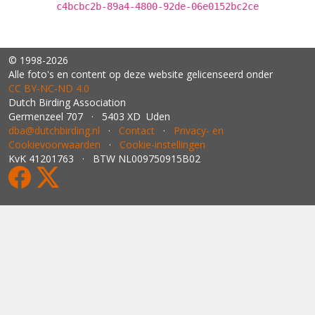
c4bcbc2b-89a4-4800-92de-06e0152bc2ce
© 1998-2026
Alle foto's en content op deze website gelicenseerd onder
CC BY‑NC‑ND 4.0
Dutch Birding Association
Germenzeel 707 · 5403 XD Uden
dba@dutchbirding.nl
·
Contact
·
Privacy- en
Cookievoorwaarden
·
Cookie-instellingen
KvK 41201763 · BTW NL009750915B02