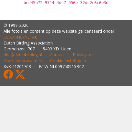
bcd45b72-9714-4dc7-956e-32dc2c6c6e3d
© 1998-2026
Alle foto's en content op deze website gelicenseerd onder
CC BY‑NC‑ND 4.0
Dutch Birding Association
Germenzeel 707 · 5403 XD Uden
dba@dutchbirding.nl
·
Contact
·
Privacy- en
Cookievoorwaarden
·
Cookie-instellingen
KvK 41201763 · BTW NL009750915B02