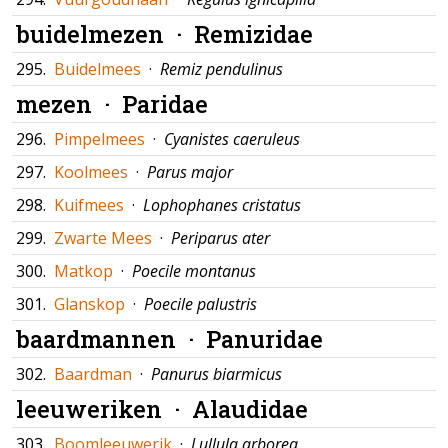
buidelmezen ·
Remizidae
295.
Buidelmees
·
Remiz pendulinus
mezen ·
Paridae
296.
Pimpelmees
·
Cyanistes caeruleus
297.
Koolmees
·
Parus major
298.
Kuifmees
·
Lophophanes cristatus
299.
Zwarte Mees
·
Periparus ater
300.
Matkop
·
Poecile montanus
301.
Glanskop
·
Poecile palustris
baardmannen ·
Panuridae
302.
Baardman
·
Panurus biarmicus
leeuweriken ·
Alaudidae
303.
Boomleeuwerik
·
Lullula arborea