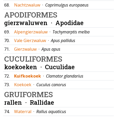
68.
Nachtzwaluw
·
Caprimulgus europaeus
APODIFORMES
gierzwaluwen ·
Apodidae
69.
Alpengierzwaluw
·
Tachymarptis melba
70.
Vale Gierzwaluw
·
Apus pallidus
71.
Gierzwaluw
·
Apus apus
CUCULIFORMES
koekoeken ·
Cuculidae
72.
Kuifkoekoek
·
Clamator glandarius
73.
Koekoek
·
Cuculus canorus
GRUIFORMES
rallen ·
Rallidae
74.
Waterral
·
Rallus aquaticus