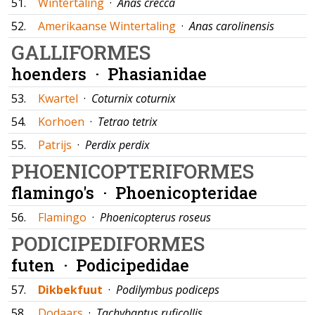
51.
Wintertaling
·
Anas crecca
52.
Amerikaanse Wintertaling
·
Anas carolinensis
GALLIFORMES
hoenders ·
Phasianidae
53.
Kwartel
·
Coturnix coturnix
54.
Korhoen
·
Tetrao tetrix
55.
Patrijs
·
Perdix perdix
PHOENICOPTERIFORMES
flamingo's ·
Phoenicopteridae
56.
Flamingo
·
Phoenicopterus roseus
PODICIPEDIFORMES
futen ·
Podicipedidae
57.
Dikbekfuut
·
Podilymbus podiceps
58.
Dodaars
·
Tachybaptus ruficollis