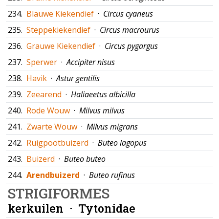
234.
Blauwe Kiekendief
·
Circus cyaneus
235.
Steppekiekendief
·
Circus macrourus
236.
Grauwe Kiekendief
·
Circus pygargus
237.
Sperwer
·
Accipiter nisus
238.
Havik
·
Astur gentilis
239.
Zeearend
·
Haliaeetus albicilla
240.
Rode Wouw
·
Milvus milvus
241.
Zwarte Wouw
·
Milvus migrans
242.
Ruigpootbuizerd
·
Buteo lagopus
243.
Buizerd
·
Buteo buteo
244.
Arendbuizerd
·
Buteo rufinus
STRIGIFORMES
kerkuilen ·
Tytonidae