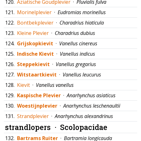
120.
Aziatische Goudplevier
·
Pluvialis fulva
121.
Morinelplevier
·
Eudromias morinellus
122.
Bontbekplevier
·
Charadrius hiaticula
123.
Kleine Plevier
·
Charadrius dubius
124.
Grijskopkievit
·
Vanellus cinereus
125.
Indische Kievit
·
Vanellus indicus
126.
Steppekievit
·
Vanellus gregarius
127.
Witstaartkievit
·
Vanellus leucurus
128.
Kievit
·
Vanellus vanellus
129.
Kaspische Plevier
·
Anarhynchus asiaticus
130.
Woestijnplevier
·
Anarhynchus leschenaultii
131.
Strandplevier
·
Anarhynchus alexandrinus
strandlopers ·
Scolopacidae
132.
Bartrams Ruiter
·
Bartramia longicauda