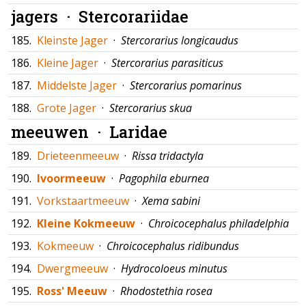
jagers ·
Stercorariidae
185.
Kleinste Jager
·
Stercorarius longicaudus
186.
Kleine Jager
·
Stercorarius parasiticus
187.
Middelste Jager
·
Stercorarius pomarinus
188.
Grote Jager
·
Stercorarius skua
meeuwen ·
Laridae
189.
Drieteenmeeuw
·
Rissa tridactyla
190.
Ivoormeeuw
·
Pagophila eburnea
191.
Vorkstaartmeeuw
·
Xema sabini
192.
Kleine Kokmeeuw
·
Chroicocephalus philadelphia
193.
Kokmeeuw
·
Chroicocephalus ridibundus
194.
Dwergmeeuw
·
Hydrocoloeus minutus
195.
Ross' Meeuw
·
Rhodostethia rosea