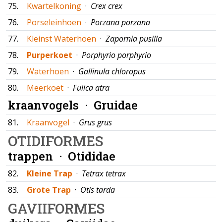
75.
Kwartelkoning
·
Crex crex
76.
Porseleinhoen
·
Porzana porzana
77.
Kleinst Waterhoen
·
Zapornia pusilla
78.
Purperkoet
·
Porphyrio porphyrio
79.
Waterhoen
·
Gallinula chloropus
80.
Meerkoet
·
Fulica atra
kraanvogels ·
Gruidae
81.
Kraanvogel
·
Grus grus
OTIDIFORMES
trappen ·
Otididae
82.
Kleine Trap
·
Tetrax tetrax
83.
Grote Trap
·
Otis tarda
GAVIIFORMES