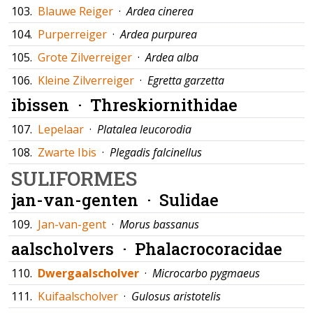
103.
Blauwe Reiger
·
Ardea cinerea
104.
Purperreiger
·
Ardea purpurea
105.
Grote Zilverreiger
·
Ardea alba
106.
Kleine Zilverreiger
·
Egretta garzetta
ibissen ·
Threskiornithidae
107.
Lepelaar
·
Platalea leucorodia
108.
Zwarte Ibis
·
Plegadis falcinellus
SULIFORMES
jan-van-genten ·
Sulidae
109.
Jan-van-gent
·
Morus bassanus
aalscholvers ·
Phalacrocoracidae
110.
Dwergaalscholver
·
Microcarbo pygmaeus
111.
Kuifaalscholver
·
Gulosus aristotelis