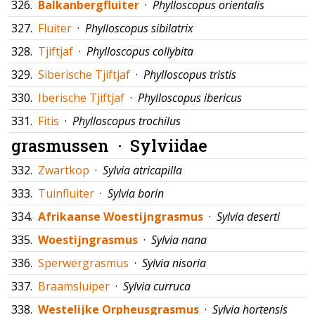
326.
Balkanbergfluiter
·
Phylloscopus orientalis
327.
Fluiter
·
Phylloscopus sibilatrix
328.
Tjiftjaf
·
Phylloscopus collybita
329.
Siberische Tjiftjaf
·
Phylloscopus tristis
330.
Iberische Tjiftjaf
·
Phylloscopus ibericus
331.
Fitis
·
Phylloscopus trochilus
grasmussen ·
Sylviidae
332.
Zwartkop
·
Sylvia atricapilla
333.
Tuinfluiter
·
Sylvia borin
334.
Afrikaanse Woestijngrasmus
·
Sylvia deserti
335.
Woestijngrasmus
·
Sylvia nana
336.
Sperwergrasmus
·
Sylvia nisoria
337.
Braamsluiper
·
Sylvia curruca
338.
Westelijke Orpheusgrasmus
·
Sylvia hortensis