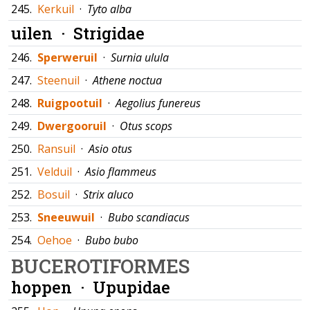
245.
Kerkuil
·
Tyto alba
uilen ·
Strigidae
246.
Sperweruil
·
Surnia ulula
247.
Steenuil
·
Athene noctua
248.
Ruigpootuil
·
Aegolius funereus
249.
Dwergooruil
·
Otus scops
250.
Ransuil
·
Asio otus
251.
Velduil
·
Asio flammeus
252.
Bosuil
·
Strix aluco
253.
Sneeuwuil
·
Bubo scandiacus
254.
Oehoe
·
Bubo bubo
BUCEROTIFORMES
hoppen ·
Upupidae