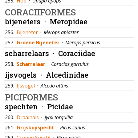
255.
Hop
·
Upupa epops
CORACIIFORMES
bijeneters ·
Meropidae
256.
Bijeneter
·
Merops apiaster
257.
Groene Bijeneter
·
Merops persicus
scharrelaars ·
Coraciidae
258.
Scharrelaar
·
Coracias garrulus
ijsvogels ·
Alcedinidae
259.
IJsvogel
·
Alcedo atthis
PICIFORMES
spechten ·
Picidae
260.
Draaihals
·
Jynx torquilla
261.
Grijskopspecht
·
Picus canus
262.
Groene Specht
·
Picus viridis