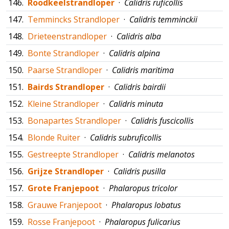
146.
Roodkeelstrandloper
·
Calidris ruficollis
147.
Temmincks Strandloper
·
Calidris temminckii
148.
Drieteenstrandloper
·
Calidris alba
149.
Bonte Strandloper
·
Calidris alpina
150.
Paarse Strandloper
·
Calidris maritima
151.
Bairds Strandloper
·
Calidris bairdii
152.
Kleine Strandloper
·
Calidris minuta
153.
Bonapartes Strandloper
·
Calidris fuscicollis
154.
Blonde Ruiter
·
Calidris subruficollis
155.
Gestreepte Strandloper
·
Calidris melanotos
156.
Grijze Strandloper
·
Calidris pusilla
157.
Grote Franjepoot
·
Phalaropus tricolor
158.
Grauwe Franjepoot
·
Phalaropus lobatus
159.
Rosse Franjepoot
·
Phalaropus fulicarius