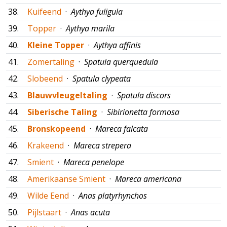
38.
Kuifeend
·
Aythya fuligula
39.
Topper
·
Aythya marila
40.
Kleine Topper
·
Aythya affinis
41.
Zomertaling
·
Spatula querquedula
42.
Slobeend
·
Spatula clypeata
43.
Blauwvleugeltaling
·
Spatula discors
44.
Siberische Taling
·
Sibirionetta formosa
45.
Bronskopeend
·
Mareca falcata
46.
Krakeend
·
Mareca strepera
47.
Smient
·
Mareca penelope
48.
Amerikaanse Smient
·
Mareca americana
49.
Wilde Eend
·
Anas platyrhynchos
50.
Pijlstaart
·
Anas acuta