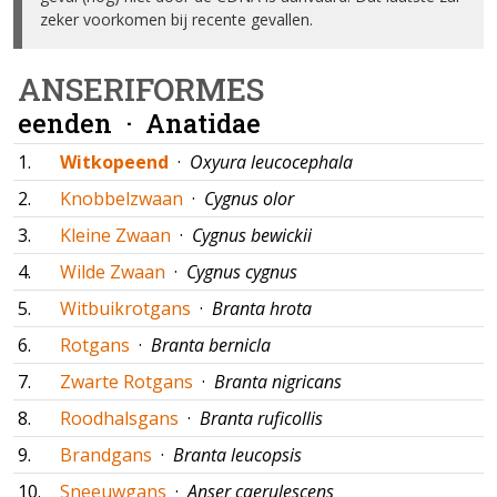
zeker voorkomen bij recente gevallen.
ANSERIFORMES
eenden ·
Anatidae
1.
Witkopeend
·
Oxyura leucocephala
2.
Knobbelzwaan
·
Cygnus olor
3.
Kleine Zwaan
·
Cygnus bewickii
4.
Wilde Zwaan
·
Cygnus cygnus
5.
Witbuikrotgans
·
Branta hrota
6.
Rotgans
·
Branta bernicla
7.
Zwarte Rotgans
·
Branta nigricans
8.
Roodhalsgans
·
Branta ruficollis
9.
Brandgans
·
Branta leucopsis
10.
Sneeuwgans
·
Anser caerulescens