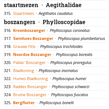
staartmezen ·
Aegithalidae
315.
Staartmees
·
Aegithalos caudatus
boszangers ·
Phylloscopidae
316.
Kroonboszanger
·
Phylloscopus coronatus
317.
Swinhoes Boszanger
·
Phylloscopus plumbeitarsus
318.
Grauwe Fitis
·
Phylloscopus trochiloides
319.
Noordse Boszanger
·
Phylloscopus borealis
320.
Pallas' Boszanger
·
Phylloscopus proregulus
321.
Bladkoning
·
Phylloscopus inornatus
322.
Humes Bladkoning
·
Phylloscopus humei
323.
Raddes Boszanger
·
Phylloscopus schwarzi
324.
Bruine Boszanger
·
Phylloscopus fuscatus
325.
Bergfluiter
·
Phylloscopus bonelli