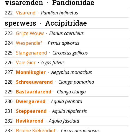
visarenden ·
Pandionidae
222.
Visarend
·
Pandion haliaetus
sperwers ·
Accipitridae
223.
Grijze Wouw
·
Elanus caeruleus
224.
Wespendief
·
Pernis apivorus
225.
Slangenarend
·
Circaetus gallicus
226.
Vale Gier
·
Gyps fulvus
227.
Monniksgier
·
Aegypius monachus
228.
Schreeuwarend
·
Clanga pomarina
229.
Bastaardarend
·
Clanga clanga
230.
Dwergarend
·
Aquila pennata
231.
Steppearend
·
Aquila nipalensis
232.
Havikarend
·
Aquila fasciata
233.
Bruine Kiekendief
·
Circus aeruginosus