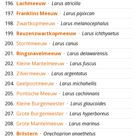
196.
Lachmeeuw
·
Larus atricilla
197.
Franklins Meeuw
·
Larus pipixcan
198.
Zwartkopmeeuw
·
Larus melanocephalus
199.
Reuzenzwartkopmeeuw
·
Larus ichthyaetus
200.
Stormmeeuw
·
Larus canus
201.
Ringsnavelmeeuw
·
Larus delawarensis
202.
Kleine Mantelmeeuw
·
Larus fuscus
203.
Zilvermeeuw
·
Larus argentatus
204.
Geelpootmeeuw
·
Larus michahellis
205.
Pontische Meeuw
·
Larus cachinnans
206.
Kleine Burgemeester
·
Larus glaucoides
207.
Grote Burgemeester
·
Larus hyperboreus
208.
Grote Mantelmeeuw
·
Larus marinus
209.
Brilstern
·
Onychoprion anaethetus