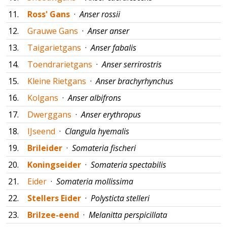
11.
Ross' Gans
·
Anser rossii
12.
Grauwe Gans
·
Anser anser
13.
Taigarietgans
·
Anser fabalis
14.
Toendrarietgans
·
Anser serrirostris
15.
Kleine Rietgans
·
Anser brachyrhynchus
16.
Kolgans
·
Anser albifrons
17.
Dwerggans
·
Anser erythropus
18.
IJseend
·
Clangula hyemalis
19.
Brileider
·
Somateria fischeri
20.
Koningseider
·
Somateria spectabilis
21.
Eider
·
Somateria mollissima
22.
Stellers Eider
·
Polysticta stelleri
23.
Brilzee-eend
·
Melanitta perspicillata