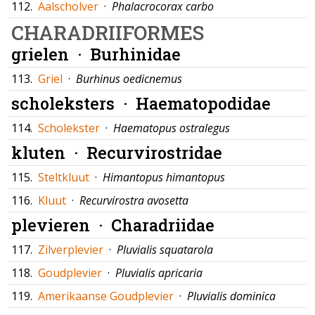
112.
Aalscholver
·
Phalacrocorax carbo
CHARADRIIFORMES
grielen ·
Burhinidae
113.
Griel
·
Burhinus oedicnemus
scholeksters ·
Haematopodidae
114.
Scholekster
·
Haematopus ostralegus
kluten ·
Recurvirostridae
115.
Steltkluut
·
Himantopus himantopus
116.
Kluut
·
Recurvirostra avosetta
plevieren ·
Charadriidae
117.
Zilverplevier
·
Pluvialis squatarola
118.
Goudplevier
·
Pluvialis apricaria
119.
Amerikaanse Goudplevier
·
Pluvialis dominica