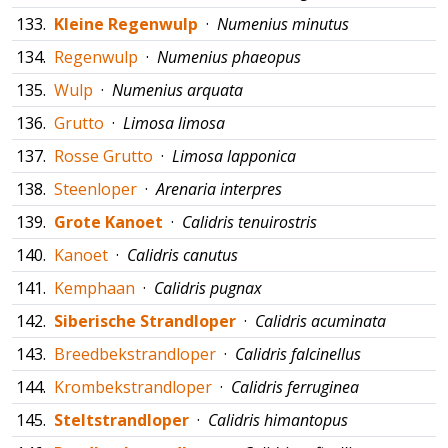
133.
Kleine Regenwulp
·
Numenius minutus
134.
Regenwulp
·
Numenius phaeopus
135.
Wulp
·
Numenius arquata
136.
Grutto
·
Limosa limosa
137.
Rosse Grutto
·
Limosa lapponica
138.
Steenloper
·
Arenaria interpres
139.
Grote Kanoet
·
Calidris tenuirostris
140.
Kanoet
·
Calidris canutus
141.
Kemphaan
·
Calidris pugnax
142.
Siberische Strandloper
·
Calidris acuminata
143.
Breedbekstrandloper
·
Calidris falcinellus
144.
Krombekstrandloper
·
Calidris ferruginea
145.
Steltstrandloper
·
Calidris himantopus