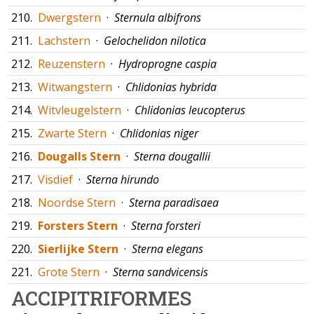
210.
Dwergstern
·
Sternula albifrons
211.
Lachstern
·
Gelochelidon nilotica
212.
Reuzenstern
·
Hydroprogne caspia
213.
Witwangstern
·
Chlidonias hybrida
214.
Witvleugelstern
·
Chlidonias leucopterus
215.
Zwarte Stern
·
Chlidonias niger
216.
Dougalls Stern
·
Sterna dougallii
217.
Visdief
·
Sterna hirundo
218.
Noordse Stern
·
Sterna paradisaea
219.
Forsters Stern
·
Sterna forsteri
220.
Sierlijke Stern
·
Sterna elegans
221.
Grote Stern
·
Sterna sandvicensis
ACCIPITRIFORMES