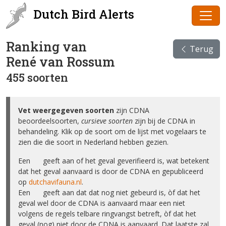
Dutch Bird Alerts
Ranking van
Terug
René van Rossum
455 soorten
Vet weergegeven soorten
zijn CDNA
beoordeelsoorten,
cursieve soorten
zijn bij de CDNA in
behandeling. Klik op de soort om de lijst met vogelaars te
zien die die soort in Nederland hebben gezien.
Een ✅ geeft aan of het geval geverifieerd is, wat betekent
dat het geval aanvaard is door de CDNA en gepubliceerd
op
dutchavifauna.nl
.
Een ❌ geeft aan dat dat nog niet gebeurd is, òf dat het
geval wel door de CDNA is aanvaard maar een niet
volgens de regels telbare ringvangst betreft, òf dat het
geval (nog) niet door de CDNA is aanvaard. Dat laatste zal