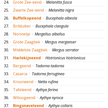
24.
Grote Zee-eend
·
Melanitta fusca
25.
Zwarte Zee-eend
·
Melanitta nigra
26.
Buffelkopeend
·
Bucephala albeola
27.
Brilduiker
·
Bucephala clangula
28.
Nonnetje
·
Mergellus albellus
29.
Grote Zaagbek
·
Mergus merganser
30.
Middelste Zaagbek
·
Mergus serrator
31.
Harlekijneend
·
Histrionicus histrionicus
32.
Bergeend
·
Tadorna tadorna
33.
Casarca
·
Tadorna ferruginea
34.
Krooneend
·
Netta rufina
35.
Tafeleend
·
Aythya ferina
36.
Witoogeend
·
Aythya nyroca
37.
Ringsnaveleend
·
Aythya collaris