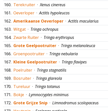
160.
Terekruiter
·
Xenus cinereus
161.
Oeverloper
·
Actitis hypoleucos
162.
Amerikaanse Oeverloper
·
Actitis macularius
163.
Witgat
·
Tringa ochropus
164.
Zwarte Ruiter
·
Tringa erythropus
165.
Grote Geelpootruiter
·
Tringa melanoleuca
166.
Groenpootruiter
·
Tringa nebularia
167.
Kleine Geelpootruiter
·
Tringa flavipes
168.
Poelruiter
·
Tringa stagnatilis
169.
Bosruiter
·
Tringa glareola
170.
Tureluur
·
Tringa totanus
171.
Bokje
·
Lymnocryptes minimus
172.
Grote Grijze Snip
·
Limnodromus scolopaceus