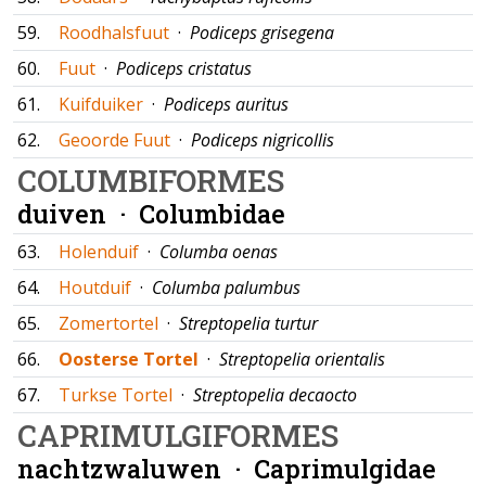
59.
Roodhalsfuut
·
Podiceps grisegena
60.
Fuut
·
Podiceps cristatus
61.
Kuifduiker
·
Podiceps auritus
62.
Geoorde Fuut
·
Podiceps nigricollis
COLUMBIFORMES
duiven ·
Columbidae
63.
Holenduif
·
Columba oenas
64.
Houtduif
·
Columba palumbus
65.
Zomertortel
·
Streptopelia turtur
66.
Oosterse Tortel
·
Streptopelia orientalis
67.
Turkse Tortel
·
Streptopelia decaocto
CAPRIMULGIFORMES
nachtzwaluwen ·
Caprimulgidae