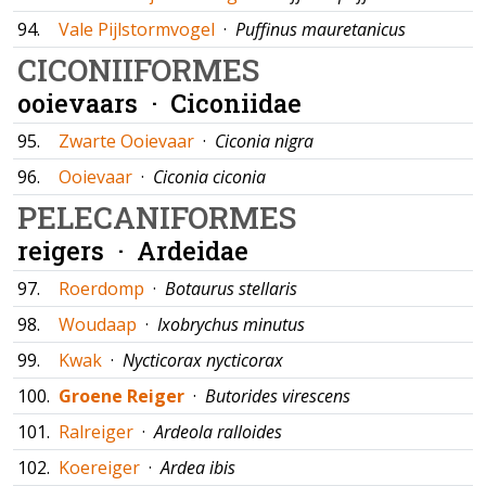
94.
Vale Pijlstormvogel
·
Puffinus mauretanicus
CICONIIFORMES
ooievaars ·
Ciconiidae
95.
Zwarte Ooievaar
·
Ciconia nigra
96.
Ooievaar
·
Ciconia ciconia
PELECANIFORMES
reigers ·
Ardeidae
97.
Roerdomp
·
Botaurus stellaris
98.
Woudaap
·
Ixobrychus minutus
99.
Kwak
·
Nycticorax nycticorax
100.
Groene Reiger
·
Butorides virescens
101.
Ralreiger
·
Ardeola ralloides
102.
Koereiger
·
Ardea ibis