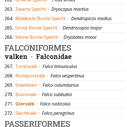
263.
Zwarte Specht
·
Dryocopus martius
264.
Middelste Bonte Specht
·
Dendropicos medius
265.
Grote Bonte Specht
·
Dendrocopos major
266.
Kleine Bonte Specht
·
Dryobates minor
FALCONIFORMES
valken ·
Falconidae
267.
Torenvalk
·
Falco tinnunculus
268.
Roodpootvalk
·
Falco vespertinus
269.
Smelleken
·
Falco columbarius
270.
Boomvalk
·
Falco subbuteo
271.
Giervalk
·
Falco rusticolus
272.
Slechtvalk
·
Falco peregrinus
PASSERIFORMES