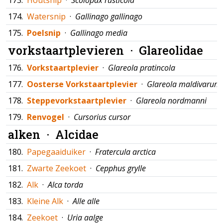
173.
Houtsnip
·
Scolopax rusticola
174.
Watersnip
·
Gallinago gallinago
175.
Poelsnip
·
Gallinago media
vorkstaartplevieren ·
Glareolidae
176.
Vorkstaartplevier
·
Glareola pratincola
177.
Oosterse Vorkstaartplevier
·
Glareola maldivarum
178.
Steppevorkstaartplevier
·
Glareola nordmanni
179.
Renvogel
·
Cursorius cursor
alken ·
Alcidae
180.
Papegaaiduiker
·
Fratercula arctica
181.
Zwarte Zeekoet
·
Cepphus grylle
182.
Alk
·
Alca torda
183.
Kleine Alk
·
Alle alle
184.
Zeekoet
·
Uria aalge