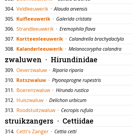
304.
Veldleeuwerik
·
Alauda arvensis
305.
Kuifleeuwerik
·
Galerida cristata
306.
Strandleeuwerik
·
Eremophila flava
307.
Kortteenleeuwerik
·
Calandrella brachydactyla
308.
Kalanderleeuwerik
·
Melanocorypha calandra
zwaluwen ·
Hirundinidae
309.
Oeverzwaluw
·
Riparia riparia
310.
Rotszwaluw
·
Ptyonoprogne rupestris
311.
Boerenzwaluw
·
Hirundo rustica
312.
Huiszwaluw
·
Delichon urbicum
313.
Roodstuitzwaluw
·
Cecropis rufula
struikzangers ·
Cettiidae
314.
Cetti's Zanger
·
Cettia cetti