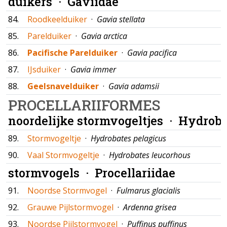
duikers ·
Gaviidae
84.
Roodkeelduiker
·
Gavia stellata
85.
Parelduiker
·
Gavia arctica
86.
Pacifische Parelduiker
·
Gavia pacifica
87.
IJsduiker
·
Gavia immer
88.
Geelsnavelduiker
·
Gavia adamsii
PROCELLARIIFORMES
noordelijke stormvogeltjes ·
Hydroba
89.
Stormvogeltje
·
Hydrobates pelagicus
90.
Vaal Stormvogeltje
·
Hydrobates leucorhous
stormvogels ·
Procellariidae
91.
Noordse Stormvogel
·
Fulmarus glacialis
92.
Grauwe Pijlstormvogel
·
Ardenna grisea
93.
Noordse Pijlstormvogel
·
Puffinus puffinus