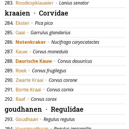
283.
Roodkopklauwier
·
Lanius senator
kraaien ·
Corvidae
284.
Ekster
·
Pica pica
285.
Gaai
·
Garrulus glandarius
286.
Notenkraker
·
Nucifraga caryocatactes
287.
Kauw
·
Corvus monedula
288.
Daurische Kauw
·
Corvus dauuricus
289.
Roek
·
Corvus frugilegus
290.
Zwarte Kraai
·
Corvus corone
291.
Bonte Kraai
·
Corvus cornix
292.
Raaf
·
Corvus corax
goudhanen ·
Regulidae
293.
Goudhaan
·
Regulus regulus
294.
Vuurgoudhaan
·
Regulus ignicapilla