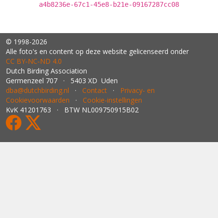
a4b8236e-67c1-45e8-b21e-09167287cc08
© 1998-2026
Alle foto's en content op deze website gelicenseerd onder
CC BY‑NC‑ND 4.0
Dutch Birding Association
Germenzeel 707 · 5403 XD Uden
dba@dutchbirding.nl
·
Contact
·
Privacy- en
Cookievoorwaarden
·
Cookie-instellingen
KvK 41201763 · BTW NL009750915B02