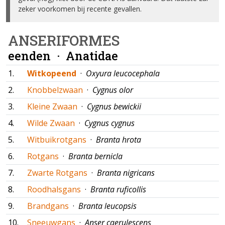
zeker voorkomen bij recente gevallen.
ANSERIFORMES
eenden ·
Anatidae
1.
Witkopeend
·
Oxyura leucocephala
2.
Knobbelzwaan
·
Cygnus olor
3.
Kleine Zwaan
·
Cygnus bewickii
4.
Wilde Zwaan
·
Cygnus cygnus
5.
Witbuikrotgans
·
Branta hrota
6.
Rotgans
·
Branta bernicla
7.
Zwarte Rotgans
·
Branta nigricans
8.
Roodhalsgans
·
Branta ruficollis
9.
Brandgans
·
Branta leucopsis
10.
Sneeuwgans
·
Anser caerulescens