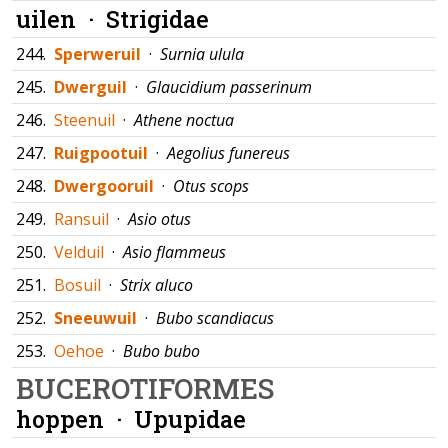
uilen ·
Strigidae
244.
Sperweruil
·
Surnia ulula
245.
Dwerguil
·
Glaucidium passerinum
246.
Steenuil
·
Athene noctua
247.
Ruigpootuil
·
Aegolius funereus
248.
Dwergooruil
·
Otus scops
249.
Ransuil
·
Asio otus
250.
Velduil
·
Asio flammeus
251.
Bosuil
·
Strix aluco
252.
Sneeuwuil
·
Bubo scandiacus
253.
Oehoe
·
Bubo bubo
BUCEROTIFORMES
hoppen ·
Upupidae