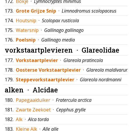
172.
Bokje
·
Lymnocryptes minimus
173.
Grote Grijze Snip
·
Limnodromus scolopaceus
174.
Houtsnip
·
Scolopax rusticola
175.
Watersnip
·
Gallinago gallinago
176.
Poelsnip
·
Gallinago media
vorkstaartplevieren ·
Glareolidae
177.
Vorkstaartplevier
·
Glareola pratincola
178.
Oosterse Vorkstaartplevier
·
Glareola maldivarum
179.
Steppevorkstaartplevier
·
Glareola nordmanni
alken ·
Alcidae
180.
Papegaaiduiker
·
Fratercula arctica
181.
Zwarte Zeekoet
·
Cepphus grylle
182.
Alk
·
Alca torda
183.
Kleine Alk
·
Alle alle