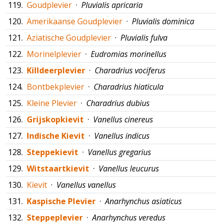
119.
Goudplevier
·
Pluvialis apricaria
120.
Amerikaanse Goudplevier
·
Pluvialis dominica
121.
Aziatische Goudplevier
·
Pluvialis fulva
122.
Morinelplevier
·
Eudromias morinellus
123.
Killdeerplevier
·
Charadrius vociferus
124.
Bontbekplevier
·
Charadrius hiaticula
125.
Kleine Plevier
·
Charadrius dubius
126.
Grijskopkievit
·
Vanellus cinereus
127.
Indische Kievit
·
Vanellus indicus
128.
Steppekievit
·
Vanellus gregarius
129.
Witstaartkievit
·
Vanellus leucurus
130.
Kievit
·
Vanellus vanellus
131.
Kaspische Plevier
·
Anarhynchus asiaticus
132.
Steppeplevier
·
Anarhynchus veredus