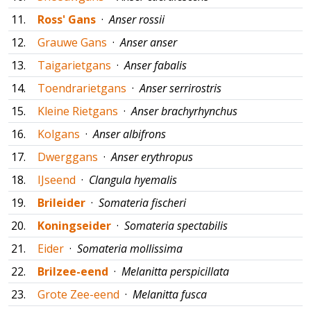
11.
Ross' Gans
·
Anser rossii
12.
Grauwe Gans
·
Anser anser
13.
Taigarietgans
·
Anser fabalis
14.
Toendrarietgans
·
Anser serrirostris
15.
Kleine Rietgans
·
Anser brachyrhynchus
16.
Kolgans
·
Anser albifrons
17.
Dwerggans
·
Anser erythropus
18.
IJseend
·
Clangula hyemalis
19.
Brileider
·
Somateria fischeri
20.
Koningseider
·
Somateria spectabilis
21.
Eider
·
Somateria mollissima
22.
Brilzee-eend
·
Melanitta perspicillata
23.
Grote Zee-eend
·
Melanitta fusca