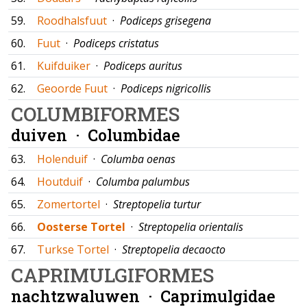
59.
Roodhalsfuut
·
Podiceps grisegena
60.
Fuut
·
Podiceps cristatus
61.
Kuifduiker
·
Podiceps auritus
62.
Geoorde Fuut
·
Podiceps nigricollis
COLUMBIFORMES
duiven ·
Columbidae
63.
Holenduif
·
Columba oenas
64.
Houtduif
·
Columba palumbus
65.
Zomertortel
·
Streptopelia turtur
66.
Oosterse Tortel
·
Streptopelia orientalis
67.
Turkse Tortel
·
Streptopelia decaocto
CAPRIMULGIFORMES
nachtzwaluwen ·
Caprimulgidae