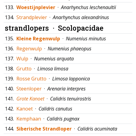
133.
Woestijnplevier
·
Anarhynchus leschenaultii
134.
Strandplevier
·
Anarhynchus alexandrinus
strandlopers ·
Scolopacidae
135.
Kleine Regenwulp
·
Numenius minutus
136.
Regenwulp
·
Numenius phaeopus
137.
Wulp
·
Numenius arquata
138.
Grutto
·
Limosa limosa
139.
Rosse Grutto
·
Limosa lapponica
140.
Steenloper
·
Arenaria interpres
141.
Grote Kanoet
·
Calidris tenuirostris
142.
Kanoet
·
Calidris canutus
143.
Kemphaan
·
Calidris pugnax
144.
Siberische Strandloper
·
Calidris acuminata