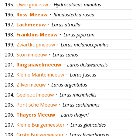
195.
Dwergmeeuw
·
Hydrocoloeus minutus
196.
Ross' Meeuw
·
Rhodostethia rosea
197.
Lachmeeuw
·
Larus atricilla
198.
Franklins Meeuw
·
Larus pipixcan
199.
Zwartkopmeeuw
·
Larus melanocephalus
200.
Stormmeeuw
·
Larus canus
201.
Ringsnavelmeeuw
·
Larus delawarensis
202.
Kleine Mantelmeeuw
·
Larus fuscus
203.
Zilvermeeuw
·
Larus argentatus
204.
Geelpootmeeuw
·
Larus michahellis
205.
Pontische Meeuw
·
Larus cachinnans
206.
Thayers Meeuw
·
Larus thayeri
207.
Kleine Burgemeester
·
Larus glaucoides
208.
Grote Burgemeester
·
Larus hyperboreus