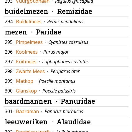
293.
Vuurgoudhaan
·
Regulus ignicapilla
buidelmezen ·
Remizidae
294.
Buidelmees
·
Remiz pendulinus
mezen ·
Paridae
295.
Pimpelmees
·
Cyanistes caeruleus
296.
Koolmees
·
Parus major
297.
Kuifmees
·
Lophophanes cristatus
298.
Zwarte Mees
·
Periparus ater
299.
Matkop
·
Poecile montanus
300.
Glanskop
·
Poecile palustris
baardmannen ·
Panuridae
301.
Baardman
·
Panurus biarmicus
leeuweriken ·
Alaudidae