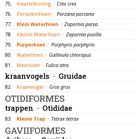
75.
Kwartelkoning
·
Crex crex
76.
Porseleinhoen
·
Porzana porzana
77.
Klein Waterhoen
·
Zapornia parva
78.
Kleinst Waterhoen
·
Zapornia pusilla
79.
Purperkoet
·
Porphyrio porphyrio
80.
Waterhoen
·
Gallinula chloropus
81.
Meerkoet
·
Fulica atra
kraanvogels ·
Gruidae
82.
Kraanvogel
·
Grus grus
OTIDIFORMES
trappen ·
Otididae
83.
Kleine Trap
·
Tetrax tetrax
GAVIIFORMES