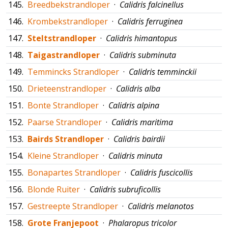
145.
Breedbekstrandloper
·
Calidris falcinellus
146.
Krombekstrandloper
·
Calidris ferruginea
147.
Steltstrandloper
·
Calidris himantopus
148.
Taigastrandloper
·
Calidris subminuta
149.
Temmincks Strandloper
·
Calidris temminckii
150.
Drieteenstrandloper
·
Calidris alba
151.
Bonte Strandloper
·
Calidris alpina
152.
Paarse Strandloper
·
Calidris maritima
153.
Bairds Strandloper
·
Calidris bairdii
154.
Kleine Strandloper
·
Calidris minuta
155.
Bonapartes Strandloper
·
Calidris fuscicollis
156.
Blonde Ruiter
·
Calidris subruficollis
157.
Gestreepte Strandloper
·
Calidris melanotos
158.
Grote Franjepoot
·
Phalaropus tricolor