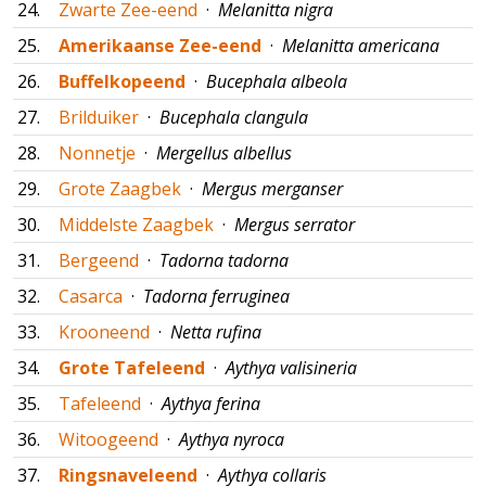
24.
Zwarte Zee-eend
·
Melanitta nigra
25.
Amerikaanse Zee-eend
·
Melanitta americana
26.
Buffelkopeend
·
Bucephala albeola
27.
Brilduiker
·
Bucephala clangula
28.
Nonnetje
·
Mergellus albellus
29.
Grote Zaagbek
·
Mergus merganser
30.
Middelste Zaagbek
·
Mergus serrator
31.
Bergeend
·
Tadorna tadorna
32.
Casarca
·
Tadorna ferruginea
33.
Krooneend
·
Netta rufina
34.
Grote Tafeleend
·
Aythya valisineria
35.
Tafeleend
·
Aythya ferina
36.
Witoogeend
·
Aythya nyroca
37.
Ringsnaveleend
·
Aythya collaris