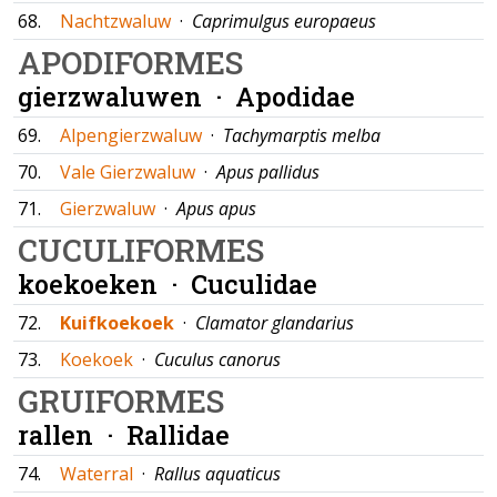
68.
Nachtzwaluw
·
Caprimulgus europaeus
APODIFORMES
gierzwaluwen ·
Apodidae
69.
Alpengierzwaluw
·
Tachymarptis melba
70.
Vale Gierzwaluw
·
Apus pallidus
71.
Gierzwaluw
·
Apus apus
CUCULIFORMES
koekoeken ·
Cuculidae
72.
Kuifkoekoek
·
Clamator glandarius
73.
Koekoek
·
Cuculus canorus
GRUIFORMES
rallen ·
Rallidae
74.
Waterral
·
Rallus aquaticus