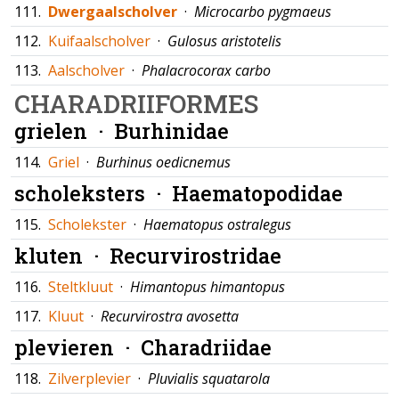
111.
Dwergaalscholver
·
Microcarbo pygmaeus
112.
Kuifaalscholver
·
Gulosus aristotelis
113.
Aalscholver
·
Phalacrocorax carbo
CHARADRIIFORMES
grielen ·
Burhinidae
114.
Griel
·
Burhinus oedicnemus
scholeksters ·
Haematopodidae
115.
Scholekster
·
Haematopus ostralegus
kluten ·
Recurvirostridae
116.
Steltkluut
·
Himantopus himantopus
117.
Kluut
·
Recurvirostra avosetta
plevieren ·
Charadriidae
118.
Zilverplevier
·
Pluvialis squatarola