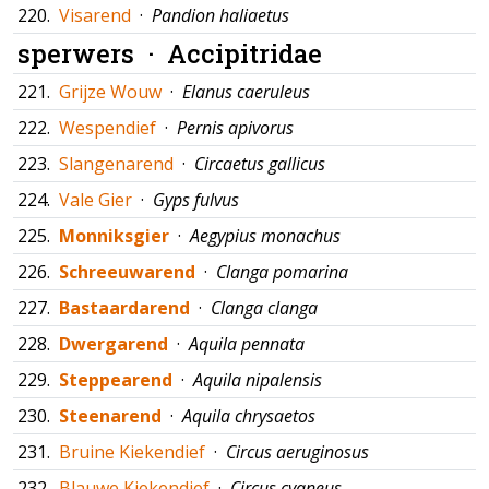
220.
Visarend
·
Pandion haliaetus
sperwers ·
Accipitridae
221.
Grijze Wouw
·
Elanus caeruleus
222.
Wespendief
·
Pernis apivorus
223.
Slangenarend
·
Circaetus gallicus
224.
Vale Gier
·
Gyps fulvus
225.
Monniksgier
·
Aegypius monachus
226.
Schreeuwarend
·
Clanga pomarina
227.
Bastaardarend
·
Clanga clanga
228.
Dwergarend
·
Aquila pennata
229.
Steppearend
·
Aquila nipalensis
230.
Steenarend
·
Aquila chrysaetos
231.
Bruine Kiekendief
·
Circus aeruginosus
232.
Blauwe Kiekendief
·
Circus cyaneus