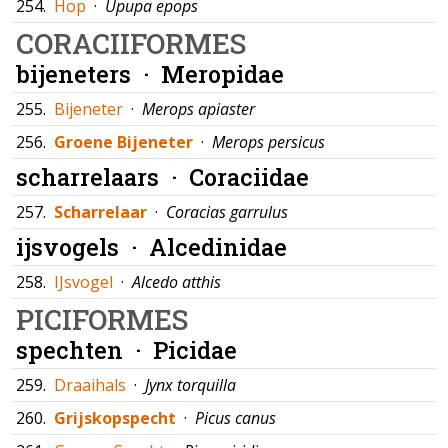
254.
Hop
·
Upupa epops
CORACIIFORMES
bijeneters ·
Meropidae
255.
Bijeneter
·
Merops apiaster
256.
Groene Bijeneter
·
Merops persicus
scharrelaars ·
Coraciidae
257.
Scharrelaar
·
Coracias garrulus
ijsvogels ·
Alcedinidae
258.
IJsvogel
·
Alcedo atthis
PICIFORMES
spechten ·
Picidae
259.
Draaihals
·
Jynx torquilla
260.
Grijskopspecht
·
Picus canus