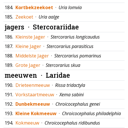
184.
Kortbekzeekoet
·
Uria lomvia
185.
Zeekoet
·
Uria aalge
jagers ·
Stercorariidae
186.
Kleinste Jager
·
Stercorarius longicaudus
187.
Kleine Jager
·
Stercorarius parasiticus
188.
Middelste Jager
·
Stercorarius pomarinus
189.
Grote Jager
·
Stercorarius skua
meeuwen ·
Laridae
190.
Drieteenmeeuw
·
Rissa tridactyla
191.
Vorkstaartmeeuw
·
Xema sabini
192.
Dunbekmeeuw
·
Chroicocephalus genei
193.
Kleine Kokmeeuw
·
Chroicocephalus philadelphia
194.
Kokmeeuw
·
Chroicocephalus ridibundus