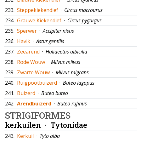
233.
Steppekiekendief
·
Circus macrourus
234.
Grauwe Kiekendief
·
Circus pygargus
235.
Sperwer
·
Accipiter nisus
236.
Havik
·
Astur gentilis
237.
Zeearend
·
Haliaeetus albicilla
238.
Rode Wouw
·
Milvus milvus
239.
Zwarte Wouw
·
Milvus migrans
240.
Ruigpootbuizerd
·
Buteo lagopus
241.
Buizerd
·
Buteo buteo
242.
Arendbuizerd
·
Buteo rufinus
STRIGIFORMES
kerkuilen ·
Tytonidae
243.
Kerkuil
·
Tyto alba