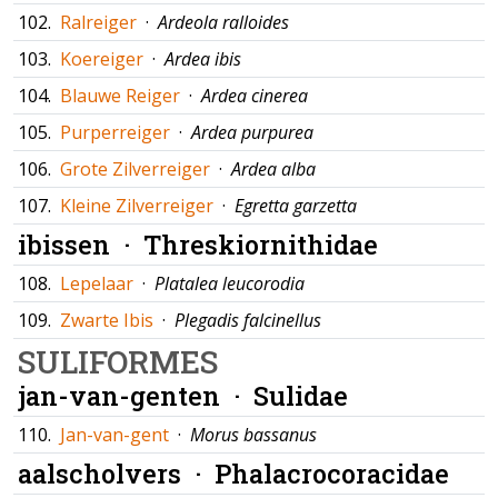
102.
Ralreiger
·
Ardeola ralloides
103.
Koereiger
·
Ardea ibis
104.
Blauwe Reiger
·
Ardea cinerea
105.
Purperreiger
·
Ardea purpurea
106.
Grote Zilverreiger
·
Ardea alba
107.
Kleine Zilverreiger
·
Egretta garzetta
ibissen ·
Threskiornithidae
108.
Lepelaar
·
Platalea leucorodia
109.
Zwarte Ibis
·
Plegadis falcinellus
SULIFORMES
jan-van-genten ·
Sulidae
110.
Jan-van-gent
·
Morus bassanus
aalscholvers ·
Phalacrocoracidae