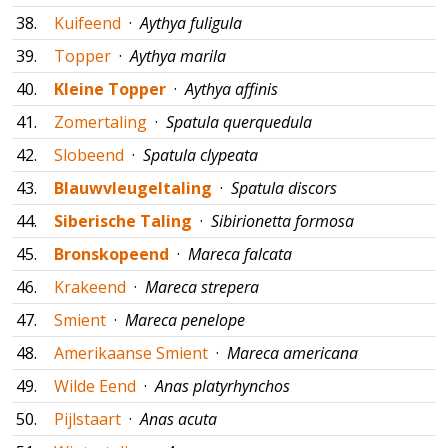
38.
Kuifeend
·
Aythya fuligula
39.
Topper
·
Aythya marila
40.
Kleine Topper
·
Aythya affinis
41.
Zomertaling
·
Spatula querquedula
42.
Slobeend
·
Spatula clypeata
43.
Blauwvleugeltaling
·
Spatula discors
44.
Siberische Taling
·
Sibirionetta formosa
45.
Bronskopeend
·
Mareca falcata
46.
Krakeend
·
Mareca strepera
47.
Smient
·
Mareca penelope
48.
Amerikaanse Smient
·
Mareca americana
49.
Wilde Eend
·
Anas platyrhynchos
50.
Pijlstaart
·
Anas acuta