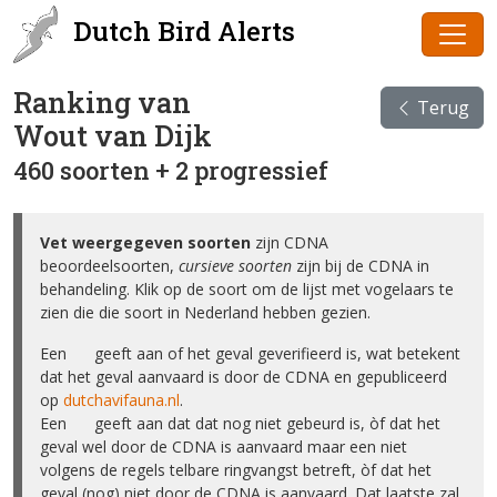
Dutch Bird Alerts
Ranking van
Terug
Wout van Dijk
460 soorten + 2 progressief
Vet weergegeven soorten
zijn CDNA
beoordeelsoorten,
cursieve soorten
zijn bij de CDNA in
behandeling. Klik op de soort om de lijst met vogelaars te
zien die die soort in Nederland hebben gezien.
Een ✅ geeft aan of het geval geverifieerd is, wat betekent
dat het geval aanvaard is door de CDNA en gepubliceerd
op
dutchavifauna.nl
.
Een ❌ geeft aan dat dat nog niet gebeurd is, òf dat het
geval wel door de CDNA is aanvaard maar een niet
volgens de regels telbare ringvangst betreft, òf dat het
geval (nog) niet door de CDNA is aanvaard. Dat laatste zal