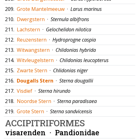
209.
Grote Mantelmeeuw
·
Larus marinus
210.
Dwergstern
·
Sternula albifrons
211.
Lachstern
·
Gelochelidon nilotica
212.
Reuzenstern
·
Hydroprogne caspia
213.
Witwangstern
·
Chlidonias hybrida
214.
Witvleugelstern
·
Chlidonias leucopterus
215.
Zwarte Stern
·
Chlidonias niger
216.
Dougalls Stern
·
Sterna dougallii
217.
Visdief
·
Sterna hirundo
218.
Noordse Stern
·
Sterna paradisaea
219.
Grote Stern
·
Sterna sandvicensis
ACCIPITRIFORMES
visarenden ·
Pandionidae