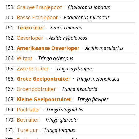
159.
Grauwe Franjepoot
·
Phalaropus lobatus
160.
Rosse Franjepoot
·
Phalaropus fulicarius
161.
Terekruiter
·
Xenus cinereus
162.
Oeverloper
·
Actitis hypoleucos
163.
Amerikaanse Oeverloper
·
Actitis macularius
164.
Witgat
·
Tringa ochropus
165.
Zwarte Ruiter
·
Tringa erythropus
166.
Grote Geelpootruiter
·
Tringa melanoleuca
167.
Groenpootruiter
·
Tringa nebularia
168.
Kleine Geelpootruiter
·
Tringa flavipes
169.
Poelruiter
·
Tringa stagnatilis
170.
Bosruiter
·
Tringa glareola
171.
Tureluur
·
Tringa totanus