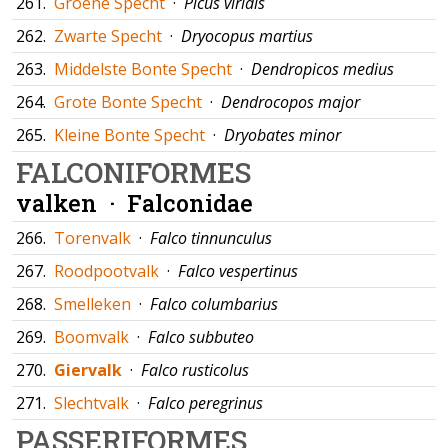
261.
Groene Specht
·
Picus viridis
262.
Zwarte Specht
·
Dryocopus martius
263.
Middelste Bonte Specht
·
Dendropicos medius
264.
Grote Bonte Specht
·
Dendrocopos major
265.
Kleine Bonte Specht
·
Dryobates minor
FALCONIFORMES
valken ·
Falconidae
266.
Torenvalk
·
Falco tinnunculus
267.
Roodpootvalk
·
Falco vespertinus
268.
Smelleken
·
Falco columbarius
269.
Boomvalk
·
Falco subbuteo
270.
Giervalk
·
Falco rusticolus
271.
Slechtvalk
·
Falco peregrinus
PASSERIFORMES