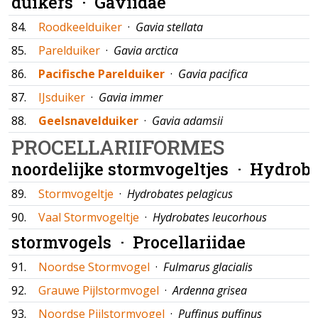
duikers ·
Gaviidae
84.
Roodkeelduiker
·
Gavia stellata
85.
Parelduiker
·
Gavia arctica
86.
Pacifische Parelduiker
·
Gavia pacifica
87.
IJsduiker
·
Gavia immer
88.
Geelsnavelduiker
·
Gavia adamsii
PROCELLARIIFORMES
noordelijke stormvogeltjes ·
Hydroba
89.
Stormvogeltje
·
Hydrobates pelagicus
90.
Vaal Stormvogeltje
·
Hydrobates leucorhous
stormvogels ·
Procellariidae
91.
Noordse Stormvogel
·
Fulmarus glacialis
92.
Grauwe Pijlstormvogel
·
Ardenna grisea
93.
Noordse Pijlstormvogel
·
Puffinus puffinus