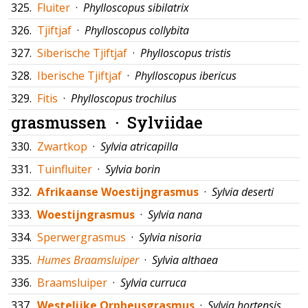
325.
Fluiter
·
Phylloscopus sibilatrix
326.
Tjiftjaf
·
Phylloscopus collybita
327.
Siberische Tjiftjaf
·
Phylloscopus tristis
328.
Iberische Tjiftjaf
·
Phylloscopus ibericus
329.
Fitis
·
Phylloscopus trochilus
grasmussen ·
Sylviidae
330.
Zwartkop
·
Sylvia atricapilla
331.
Tuinfluiter
·
Sylvia borin
332.
Afrikaanse Woestijngrasmus
·
Sylvia deserti
333.
Woestijngrasmus
·
Sylvia nana
334.
Sperwergrasmus
·
Sylvia nisoria
335.
Humes Braamsluiper
·
Sylvia althaea
336.
Braamsluiper
·
Sylvia curruca
337.
Westelijke Orpheusgrasmus
·
Sylvia hortensis