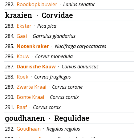
282.
Roodkopklauwier
·
Lanius senator
kraaien ·
Corvidae
283.
Ekster
·
Pica pica
284.
Gaai
·
Garrulus glandarius
285.
Notenkraker
·
Nucifraga caryocatactes
286.
Kauw
·
Corvus monedula
287.
Daurische Kauw
·
Corvus dauuricus
288.
Roek
·
Corvus frugilegus
289.
Zwarte Kraai
·
Corvus corone
290.
Bonte Kraai
·
Corvus cornix
291.
Raaf
·
Corvus corax
goudhanen ·
Regulidae
292.
Goudhaan
·
Regulus regulus