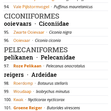
94.
Vale Pijlstormvogel
·
Puffinus mauretanicus
CICONIIFORMES
ooievaars ·
Ciconiidae
95.
Zwarte Ooievaar
·
Ciconia nigra
96.
Ooievaar
·
Ciconia ciconia
PELECANIFORMES
pelikanen ·
Pelecanidae
97.
Roze Pelikaan
·
Pelecanus onocrotalus
reigers ·
Ardeidae
98.
Roerdomp
·
Botaurus stellaris
99.
Woudaap
·
Ixobrychus minutus
100.
Kwak
·
Nycticorax nycticorax
101.
Groene Reiger
·
Butorides virescens