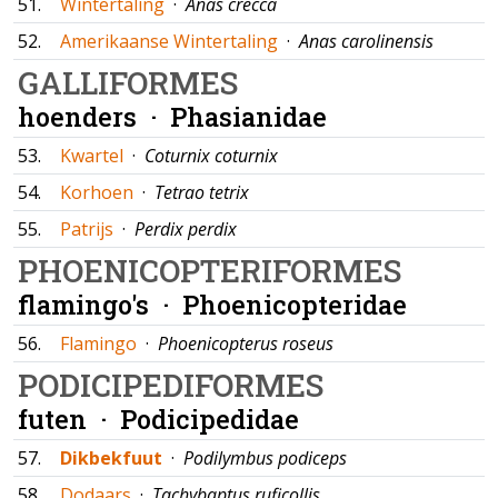
51.
Wintertaling
·
Anas crecca
52.
Amerikaanse Wintertaling
·
Anas carolinensis
GALLIFORMES
hoenders ·
Phasianidae
53.
Kwartel
·
Coturnix coturnix
54.
Korhoen
·
Tetrao tetrix
55.
Patrijs
·
Perdix perdix
PHOENICOPTERIFORMES
flamingo's ·
Phoenicopteridae
56.
Flamingo
·
Phoenicopterus roseus
PODICIPEDIFORMES
futen ·
Podicipedidae
57.
Dikbekfuut
·
Podilymbus podiceps
58.
Dodaars
·
Tachybaptus ruficollis