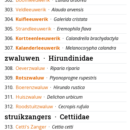
302.
Boomleeuwerik
·
Lullula arborea
303.
Veldleeuwerik
·
Alauda arvensis
304.
Kuifleeuwerik
·
Galerida cristata
305.
Strandleeuwerik
·
Eremophila flava
306.
Kortteenleeuwerik
·
Calandrella brachydactyla
307.
Kalanderleeuwerik
·
Melanocorypha calandra
zwaluwen ·
Hirundinidae
308.
Oeverzwaluw
·
Riparia riparia
309.
Rotszwaluw
·
Ptyonoprogne rupestris
310.
Boerenzwaluw
·
Hirundo rustica
311.
Huiszwaluw
·
Delichon urbicum
312.
Roodstuitzwaluw
·
Cecropis rufula
struikzangers ·
Cettiidae
313.
Cetti's Zanger
·
Cettia cetti