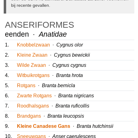
zeker voorkomen bij recente gevallen.
ANSERIFORMES
eenden ·
Anatidae
1.
Knobbelzwaan
·
Cygnus olor
2.
Kleine Zwaan
·
Cygnus bewickii
3.
Wilde Zwaan
·
Cygnus cygnus
4.
Witbuikrotgans
·
Branta hrota
5.
Rotgans
·
Branta bernicla
6.
Zwarte Rotgans
·
Branta nigricans
7.
Roodhalsgans
·
Branta ruficollis
8.
Brandgans
·
Branta leucopsis
9.
Kleine Canadese Gans
·
Branta hutchinsii
10.
Sneeuwgans
·
Anser caerulescens