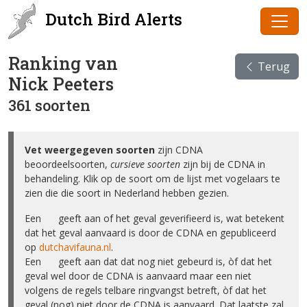
Dutch Bird Alerts
Ranking van
Terug
Nick Peeters
361 soorten
Vet weergegeven soorten
zijn CDNA
beoordeelsoorten,
cursieve soorten
zijn bij de CDNA in
behandeling. Klik op de soort om de lijst met vogelaars te
zien die die soort in Nederland hebben gezien.
Een ✅ geeft aan of het geval geverifieerd is, wat betekent
dat het geval aanvaard is door de CDNA en gepubliceerd
op
dutchavifauna.nl
.
Een ❌ geeft aan dat dat nog niet gebeurd is, òf dat het
geval wel door de CDNA is aanvaard maar een niet
volgens de regels telbare ringvangst betreft, òf dat het
geval (nog) niet door de CDNA is aanvaard. Dat laatste zal