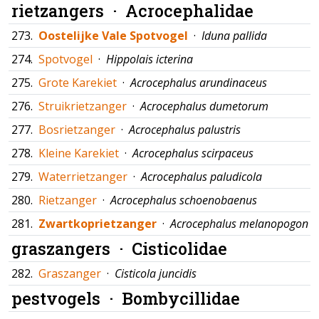
rietzangers ·
Acrocephalidae
273.
Oostelijke Vale Spotvogel
·
Iduna pallida
274.
Spotvogel
·
Hippolais icterina
275.
Grote Karekiet
·
Acrocephalus arundinaceus
276.
Struikrietzanger
·
Acrocephalus dumetorum
277.
Bosrietzanger
·
Acrocephalus palustris
278.
Kleine Karekiet
·
Acrocephalus scirpaceus
279.
Waterrietzanger
·
Acrocephalus paludicola
280.
Rietzanger
·
Acrocephalus schoenobaenus
281.
Zwartkoprietzanger
·
Acrocephalus melanopogon
graszangers ·
Cisticolidae
282.
Graszanger
·
Cisticola juncidis
pestvogels ·
Bombycillidae