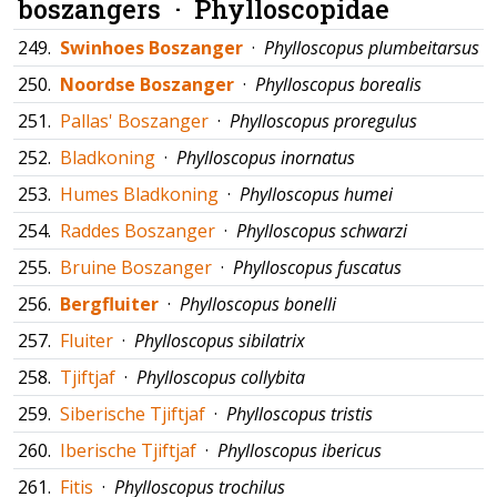
boszangers ·
Phylloscopidae
249.
Swinhoes Boszanger
·
Phylloscopus plumbeitarsus
250.
Noordse Boszanger
·
Phylloscopus borealis
251.
Pallas' Boszanger
·
Phylloscopus proregulus
252.
Bladkoning
·
Phylloscopus inornatus
253.
Humes Bladkoning
·
Phylloscopus humei
254.
Raddes Boszanger
·
Phylloscopus schwarzi
255.
Bruine Boszanger
·
Phylloscopus fuscatus
256.
Bergfluiter
·
Phylloscopus bonelli
257.
Fluiter
·
Phylloscopus sibilatrix
258.
Tjiftjaf
·
Phylloscopus collybita
259.
Siberische Tjiftjaf
·
Phylloscopus tristis
260.
Iberische Tjiftjaf
·
Phylloscopus ibericus
261.
Fitis
·
Phylloscopus trochilus