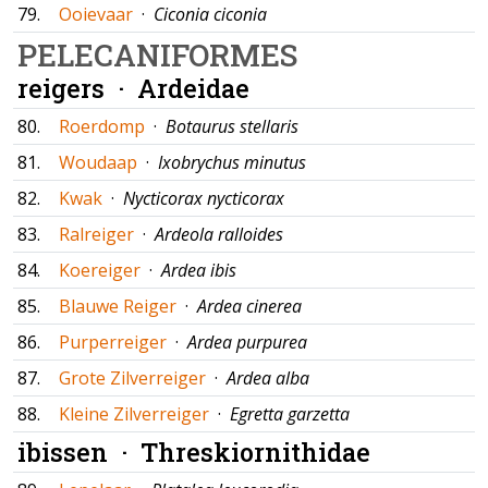
79.
Ooievaar
·
Ciconia ciconia
PELECANIFORMES
reigers ·
Ardeidae
80.
Roerdomp
·
Botaurus stellaris
81.
Woudaap
·
Ixobrychus minutus
82.
Kwak
·
Nycticorax nycticorax
83.
Ralreiger
·
Ardeola ralloides
84.
Koereiger
·
Ardea ibis
85.
Blauwe Reiger
·
Ardea cinerea
86.
Purperreiger
·
Ardea purpurea
87.
Grote Zilverreiger
·
Ardea alba
88.
Kleine Zilverreiger
·
Egretta garzetta
ibissen ·
Threskiornithidae