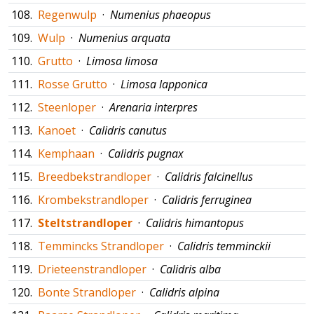
108.
Regenwulp
·
Numenius phaeopus
109.
Wulp
·
Numenius arquata
110.
Grutto
·
Limosa limosa
111.
Rosse Grutto
·
Limosa lapponica
112.
Steenloper
·
Arenaria interpres
113.
Kanoet
·
Calidris canutus
114.
Kemphaan
·
Calidris pugnax
115.
Breedbekstrandloper
·
Calidris falcinellus
116.
Krombekstrandloper
·
Calidris ferruginea
117.
Steltstrandloper
·
Calidris himantopus
118.
Temmincks Strandloper
·
Calidris temminckii
119.
Drieteenstrandloper
·
Calidris alba
120.
Bonte Strandloper
·
Calidris alpina