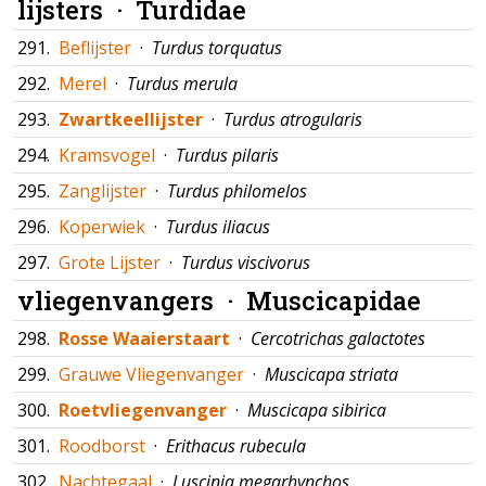
lijsters ·
Turdidae
291.
Beflijster
·
Turdus torquatus
292.
Merel
·
Turdus merula
293.
Zwartkeellijster
·
Turdus atrogularis
294.
Kramsvogel
·
Turdus pilaris
295.
Zanglijster
·
Turdus philomelos
296.
Koperwiek
·
Turdus iliacus
297.
Grote Lijster
·
Turdus viscivorus
vliegenvangers ·
Muscicapidae
298.
Rosse Waaierstaart
·
Cercotrichas galactotes
299.
Grauwe Vliegenvanger
·
Muscicapa striata
300.
Roetvliegenvanger
·
Muscicapa sibirica
301.
Roodborst
·
Erithacus rubecula
302.
Nachtegaal
·
Luscinia megarhynchos