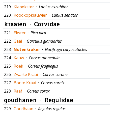
219.
Klapekster
·
Lanius excubitor
220.
Roodkopklauwier
·
Lanius senator
kraaien ·
Corvidae
221.
Ekster
·
Pica pica
222.
Gaai
·
Garrulus glandarius
223.
Notenkraker
·
Nucifraga caryocatactes
224.
Kauw
·
Corvus monedula
225.
Roek
·
Corvus frugilegus
226.
Zwarte Kraai
·
Corvus corone
227.
Bonte Kraai
·
Corvus cornix
228.
Raaf
·
Corvus corax
goudhanen ·
Regulidae
229.
Goudhaan
·
Regulus regulus