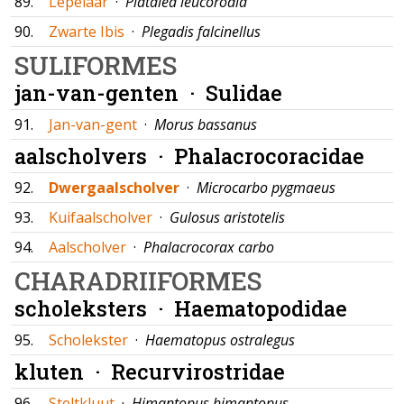
89.
Lepelaar
·
Platalea leucorodia
90.
Zwarte Ibis
·
Plegadis falcinellus
SULIFORMES
jan-van-genten ·
Sulidae
91.
Jan-van-gent
·
Morus bassanus
aalscholvers ·
Phalacrocoracidae
92.
Dwergaalscholver
·
Microcarbo pygmaeus
93.
Kuifaalscholver
·
Gulosus aristotelis
94.
Aalscholver
·
Phalacrocorax carbo
CHARADRIIFORMES
scholeksters ·
Haematopodidae
95.
Scholekster
·
Haematopus ostralegus
kluten ·
Recurvirostridae
96.
Steltkluut
·
Himantopus himantopus