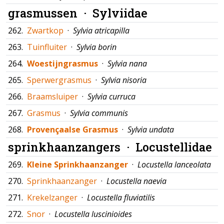
grasmussen ·
Sylviidae
262.
Zwartkop
·
Sylvia atricapilla
263.
Tuinfluiter
·
Sylvia borin
264.
Woestijngrasmus
·
Sylvia nana
265.
Sperwergrasmus
·
Sylvia nisoria
266.
Braamsluiper
·
Sylvia curruca
267.
Grasmus
·
Sylvia communis
268.
Provençaalse Grasmus
·
Sylvia undata
sprinkhaanzangers ·
Locustellidae
269.
Kleine Sprinkhaanzanger
·
Locustella lanceolata
270.
Sprinkhaanzanger
·
Locustella naevia
271.
Krekelzanger
·
Locustella fluviatilis
272.
Snor
·
Locustella luscinioides