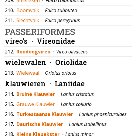
209.
Smelleken
·
Falco columbarius
210.
Boomvalk
·
Falco subbuteo
211.
Slechtvalk
·
Falco peregrinus
PASSERIFORMES
vireo's ·
Vireonidae
212.
Roodoogvireo
·
Vireo olivaceus
wielewalen ·
Oriolidae
213.
Wielewaal
·
Oriolus oriolus
klauwieren ·
Laniidae
214.
Bruine Klauwier
·
Lanius cristatus
215.
Grauwe Klauwier
·
Lanius collurio
216.
Turkestaanse Klauwier
·
Lanius phoenicuroides
217.
Daurische Klauwier
·
Lanius isabellinus
218.
Kleine Klapekster
·
Lanius minor