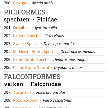
200.
IJsvogel
·
Alcedo atthis
PICIFORMES
spechten ·
Picidae
201.
Draaihals
·
Jynx torquilla
202.
Groene Specht
·
Picus viridis
203.
Zwarte Specht
·
Dryocopus martius
204.
Middelste Bonte Specht
·
Dendropicos medius
205.
Grote Bonte Specht
·
Dendrocopos major
206.
Kleine Bonte Specht
·
Dryobates minor
FALCONIFORMES
valken ·
Falconidae
207.
Torenvalk
·
Falco tinnunculus
208.
Roodpootvalk
·
Falco vespertinus