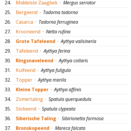
24.
Middelste Zaagbek
·
Mergus serrator
25.
Bergeend
·
Tadorna tadorna
26.
Casarca
·
Tadorna ferruginea
27.
Krooneend
·
Netta rufina
28.
Grote Tafeleend
·
Aythya valisineria
29.
Tafeleend
·
Aythya ferina
30.
Ringsnaveleend
·
Aythya collaris
31.
Kuifeend
·
Aythya fuligula
32.
Topper
·
Aythya marila
33.
Kleine Topper
·
Aythya affinis
34.
Zomertaling
·
Spatula querquedula
35.
Slobeend
·
Spatula clypeata
36.
Siberische Taling
·
Sibirionetta formosa
37.
Bronskopeend
·
Mareca falcata