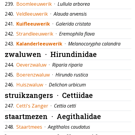
239.
Boomleeuwerik
·
Lullula arborea
240.
Veldleeuwerik
·
Alauda arvensis
241.
Kuifleeuwerik
·
Galerida cristata
242.
Strandleeuwerik
·
Eremophila flava
243.
Kalanderleeuwerik
·
Melanocorypha calandra
zwaluwen ·
Hirundinidae
244.
Oeverzwaluw
·
Riparia riparia
245.
Boerenzwaluw
·
Hirundo rustica
246.
Huiszwaluw
·
Delichon urbicum
struikzangers ·
Cettiidae
247.
Cetti's Zanger
·
Cettia cetti
staartmezen ·
Aegithalidae
248.
Staartmees
·
Aegithalos caudatus