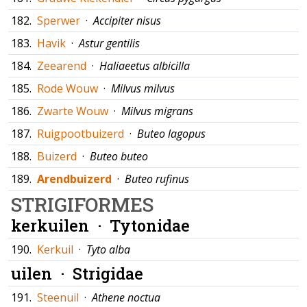
182.
Sperwer
·
Accipiter nisus
183.
Havik
·
Astur gentilis
184.
Zeearend
·
Haliaeetus albicilla
185.
Rode Wouw
·
Milvus milvus
186.
Zwarte Wouw
·
Milvus migrans
187.
Ruigpootbuizerd
·
Buteo lagopus
188.
Buizerd
·
Buteo buteo
189.
Arendbuizerd
·
Buteo rufinus
STRIGIFORMES
kerkuilen ·
Tytonidae
190.
Kerkuil
·
Tyto alba
uilen ·
Strigidae
191.
Steenuil
·
Athene noctua