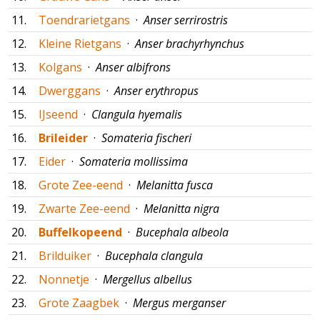
11.
Toendrarietgans
·
Anser serrirostris
12.
Kleine Rietgans
·
Anser brachyrhynchus
13.
Kolgans
·
Anser albifrons
14.
Dwerggans
·
Anser erythropus
15.
IJseend
·
Clangula hyemalis
16.
Brileider
·
Somateria fischeri
17.
Eider
·
Somateria mollissima
18.
Grote Zee-eend
·
Melanitta fusca
19.
Zwarte Zee-eend
·
Melanitta nigra
20.
Buffelkopeend
·
Bucephala albeola
21.
Brilduiker
·
Bucephala clangula
22.
Nonnetje
·
Mergellus albellus
23.
Grote Zaagbek
·
Mergus merganser