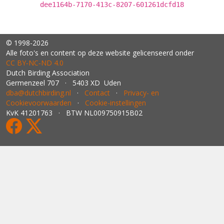
dee1164b-7170-413c-8207-601261dcfd18
© 1998-2026
Alle foto's en content op deze website gelicenseerd onder
CC BY‑NC‑ND 4.0
Dutch Birding Association
Germenzeel 707 · 5403 XD Uden
dba@dutchbirding.nl
·
Contact
·
Privacy- en
Cookievoorwaarden
·
Cookie-instellingen
KvK 41201763 · BTW NL009750915B02