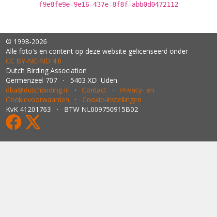
f9e8fe9e-9e16-437e-8f8f-abb0d0472112
© 1998-2026
Alle foto's en content op deze website gelicenseerd onder
CC BY‑NC‑ND 4.0
Dutch Birding Association
Germenzeel 707 · 5403 XD Uden
dba@dutchbirding.nl
·
Contact
·
Privacy- en
Cookievoorwaarden
·
Cookie-instellingen
KvK 41201763 · BTW NL009750915B02