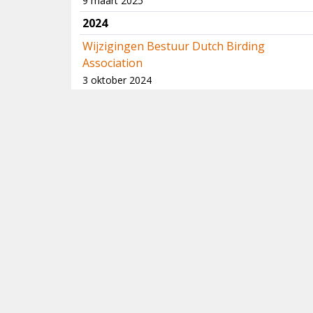
9 maart 2025
2024
Wijzigingen Bestuur Dutch Birding
Association
3 oktober 2024
Abonnementswijzigingen
1 oktober 2024
Uitkomst Verkenning
Categorieënsysteem CDNA
3 september 2024
Wereldlijst bijgewerkt naar IOC versie 14.2
25 augustus 2024
Spelregels fotogalerij en werkwijze
fotoredactie
6 juli 2024
Aankondiging Wadden Vogelfestival 2024 –
11 en 12 mei 2024!