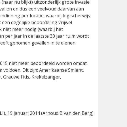
s, heeft de CDNA in
g af te voeren van de lijst van
naar nu blijkt) uitzonderlijk grote invasie
vallen en dus een veelvoud daarvan aan
ndiening per locatie, waarbij logischerwijs
 een degelijke beoordeling vrijwel
 niet meer nodig (waarbij het
 per jaar in de laatste 30 jaar ruim wordt
heeft genomen gevallen in te dienen,
i 2015 niet meer beoordeeld worden omdat
voldoen. Dit zijn: Amerikaanse Smient,
, Grauwe Fitis, Krekelzanger,