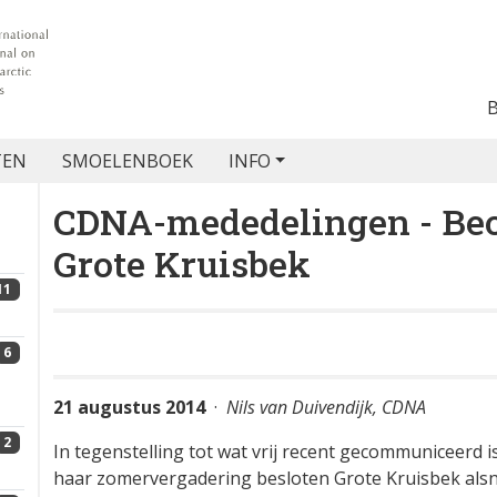
TEN
SMOELENBOEK
INFO
CDNA-mededelingen - Beo
Grote Kruisbek
11
6
2
21 augustus 2014
·
Nils van Duivendijk, CDNA