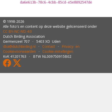
da6e613b-78c6-4cbb-85cd-e5e8092547de
© 1998-2026
Alle foto's en content op deze website gelicenseerd onder
CC BY‑NC‑ND 4.0
Dutch Birding Association
Germenzeel 707 · 5403 XD Uden
dba@dutchbirding.nl
·
Contact
·
Privacy- en
Cookievoorwaarden
·
Cookie-instellingen
KvK 41201763 · BTW NL009750915B02