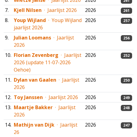
6.
Wietze Janse
· Jaarlijst 2026
2026
261
7.
Kjell Nilsen
· Jaarlijst 2026
2026
261
8.
Youp Wijland
· Youp Wijland
2026
257
jaarlijst 2026
9.
Julian Loomans
· Jaarlijst
2026
256
2026
10.
Florian Zevenberg
· Jaarlijst
2026
252
2026 (update 11-07-2026
Oehoe)
11.
Dylan van Gaalen
· Jaarlijst
2026
250
2026
12.
Toy Janssen
· Jaarlijst 2026
2026
249
13.
Maartje Bakker
· Jaarlijst
2026
248
2026
14.
Mathijn van Dijk
· Jaarlijst
2026
247
26