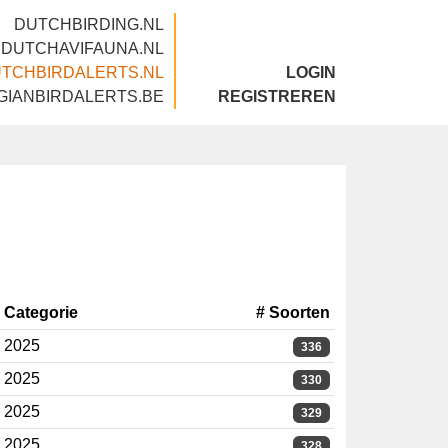
DUTCHBIRDING.NL
DUTCHAVIFAUNA.NL
DUTCHBIRDALERTS.NL
LOGIN
BELGIANBIRDALERTS.BE
REGISTREREN
Categorie
# Soorten
2025
336
2025
330
2025
329
2025
328