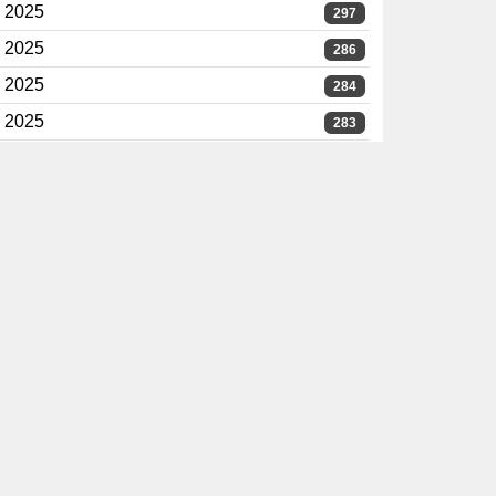
2025
297
2025
286
2025
284
2025
283
2025
281
2025
280
2025
277
2025
276
2025
272
2025
269
2025
268
2025
268
2025
268
2025
268