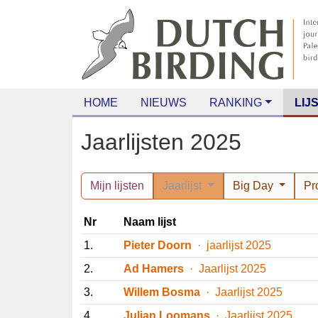
HOME
NIEUWS
RANKING
LIJS
Jaarlijsten 2025
Mijn lijsten
Jaarlijst
Big Day
P
Nr
Naam lijst
1.
Pieter Doorn
· jaarlijst 2025
2.
Ad Hamers
· Jaarlijst 2025
3.
Willem Bosma
· Jaarlijst 2025
4.
Julian Loomans
· Jaarlijst 2025