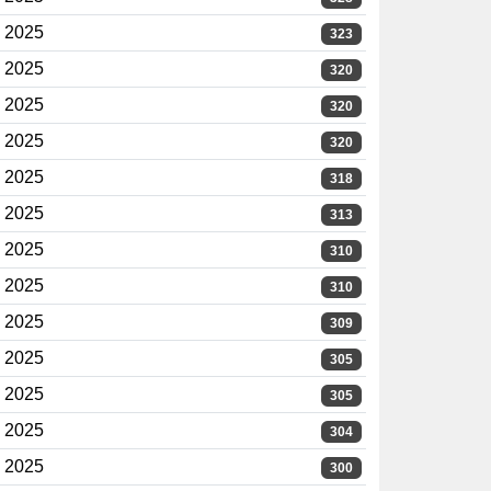
2025
323
2025
320
2025
320
2025
320
2025
318
2025
313
2025
310
2025
310
2025
309
2025
305
2025
305
2025
304
2025
300