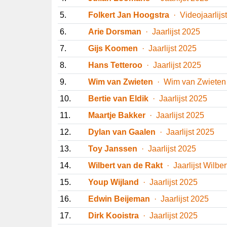
5.
Folkert Jan Hoogstra
· Videojaarlij
6.
Arie Dorsman
· Jaarlijst 2025
7.
Gijs Koomen
· Jaarlijst 2025
8.
Hans Tetteroo
· Jaarlijst 2025
9.
Wim van Zwieten
· Wim van Zwiet
10.
Bertie van Eldik
· Jaarlijst 2025
11.
Maartje Bakker
· Jaarlijst 2025
12.
Dylan van Gaalen
· Jaarlijst 2025
13.
Toy Janssen
· Jaarlijst 2025
14.
Wilbert van de Rakt
· Jaarlijst Wil
15.
Youp Wijland
· Jaarlijst 2025
16.
Edwin Beijeman
· Jaarlijst 2025
17.
Dirk Kooistra
· Jaarlijst 2025