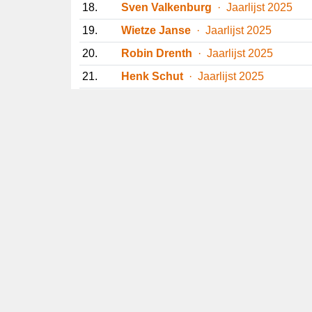
18.
Sven Valkenburg
· Jaarlijst 2025
19.
Wietze Janse
· Jaarlijst 2025
20.
Robin Drenth
· Jaarlijst 2025
21.
Henk Schut
· Jaarlijst 2025
22.
Maikel de Jong
· Jaarlijst 2025 (alle
23.
Nelson Stukker
· Nelson Stukker
24.
Olivier van Kampen
· Jaarlijst 2025
25.
Ralf van Hoof
· Jaarlijst 2025
26.
Paul Böhre
· Jaarlijst 2025
27.
Kjell Nilsen
· jaarlijst 2025
28.
Daniel Benders
· Jaarlijst 2025
29.
Herbert Quist
· Jaarlijst 25
30.
Jeroen Versteeg
· Jaarlijst 2025
31.
Evan van Wezel
· Jaarlijst 2025