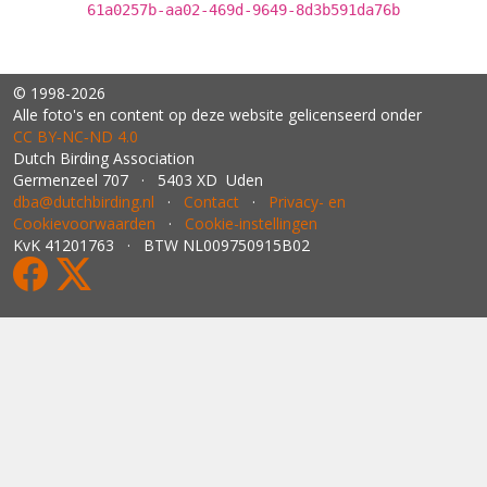
61a0257b-aa02-469d-9649-8d3b591da76b
© 1998-2026
Alle foto's en content op deze website gelicenseerd onder
CC BY‑NC‑ND 4.0
Dutch Birding Association
Germenzeel 707 · 5403 XD Uden
dba@dutchbirding.nl
·
Contact
·
Privacy- en
Cookievoorwaarden
·
Cookie-instellingen
KvK 41201763 · BTW NL009750915B02