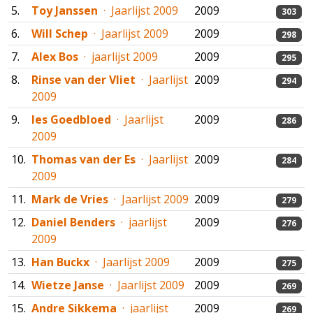
5.
Toy Janssen
· Jaarlijst 2009
2009
303
6.
Will Schep
· Jaarlijst 2009
2009
298
7.
Alex Bos
· jaarlijst 2009
2009
295
8.
Rinse van der Vliet
· Jaarlijst
2009
294
2009
9.
Ies Goedbloed
· Jaarlijst
2009
286
2009
10.
Thomas van der Es
· Jaarlijst
2009
284
2009
11.
Mark de Vries
· Jaarlijst 2009
2009
279
12.
Daniel Benders
· jaarlijst
2009
276
2009
13.
Han Buckx
· Jaarlijst 2009
2009
275
14.
Wietze Janse
· Jaarlijst 2009
2009
269
15.
Andre Sikkema
· jaarlijst
2009
269