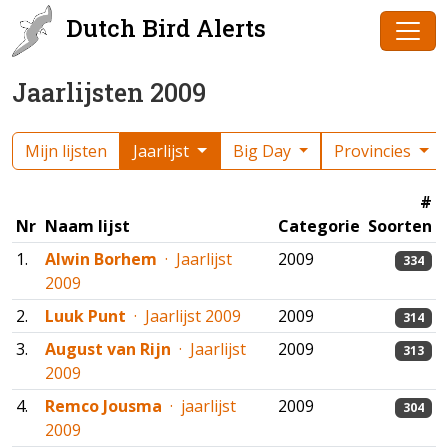
Dutch Bird Alerts
Jaarlijsten 2009
Mijn lijsten
Jaarlijst
Big Day
Provincies
#
Nr
Naam lijst
Categorie
Soorten
1.
Alwin Borhem
· Jaarlijst
2009
334
2009
2.
Luuk Punt
· Jaarlijst 2009
2009
314
3.
August van Rijn
· Jaarlijst
2009
313
2009
4.
Remco Jousma
· jaarlijst
2009
304
2009