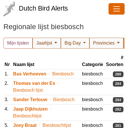
Dutch Bird Alerts
Regionale lijst biesbosch
Mijn lijsten
Jaarlijst
Big Day
Provincies
#
Nr
Naam lijst
Categorie
Soorten
1.
Bas Verhoeven
· Biesbosch
biesbosch
288
2.
Thomas van der Es
·
biesbosch
284
Biesbosch lijst
3.
Sander Terlouw
· Biesbosch
biesbosch
284
4.
Jaap Dijkhuizen
·
biesbosch
282
Biesboschlijst
5.
Joey Braat
· Biesboschlijst
biesbosch
281