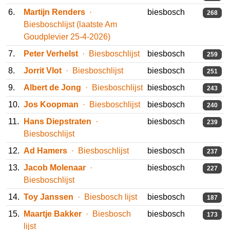
6.
Martijn Renders
·
biesbosch
268
Biesboschlijst (laatste Am
Goudplevier 25-4-2026)
7.
Peter Verhelst
·
biesbosch
259
Biesboschlijst
8.
Jorrit Vlot
· Biesboschlijst
biesbosch
251
9.
Albert de Jong
·
biesbosch
243
Biesboschlijst
10.
Jos Koopman
· Biesboschlijst
biesbosch
240
11.
Hans Diepstraten
·
biesbosch
239
Biesboschlijst
12.
Ad Hamers
· Biesboschlijst
biesbosch
237
13.
Jacob Molenaar
·
biesbosch
227
Biesboschlijst
14.
Toy Janssen
· Biesbosch lijst
biesbosch
187