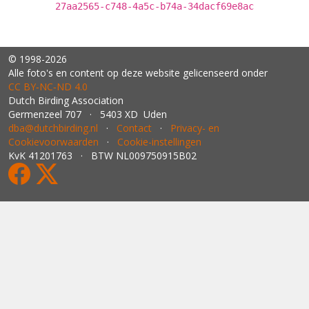
27aa2565-c748-4a5c-b74a-34dacf69e8ac
© 1998-2026
Alle foto's en content op deze website gelicenseerd onder
CC BY‑NC‑ND 4.0
Dutch Birding Association
Germenzeel 707 · 5403 XD Uden
dba@dutchbirding.nl
·
Contact
·
Privacy- en
Cookievoorwaarden
·
Cookie-instellingen
KvK 41201763 · BTW NL009750915B02