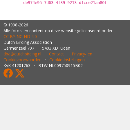
de974e95-7d63-4f39-9213-dfcce21aa80f
© 1998-2026
Alle foto's en content op deze website gelicenseerd onder
CC BY‑NC‑ND 4.0
Dutch Birding Association
Germenzeel 707 · 5403 XD Uden
dba@dutchbirding.nl
·
Contact
·
Privacy- en
Cookievoorwaarden
·
Cookie-instellingen
KvK 41201763 · BTW NL009750915B02