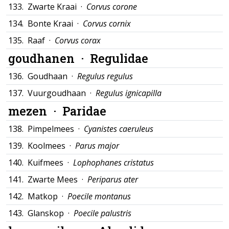
133.
Zwarte Kraai ·
Corvus corone
134.
Bonte Kraai ·
Corvus cornix
135.
Raaf ·
Corvus corax
goudhanen ·
Regulidae
136.
Goudhaan ·
Regulus regulus
137.
Vuurgoudhaan ·
Regulus ignicapilla
mezen ·
Paridae
138.
Pimpelmees ·
Cyanistes caeruleus
139.
Koolmees ·
Parus major
140.
Kuifmees ·
Lophophanes cristatus
141.
Zwarte Mees ·
Periparus ater
142.
Matkop ·
Poecile montanus
143.
Glanskop ·
Poecile palustris