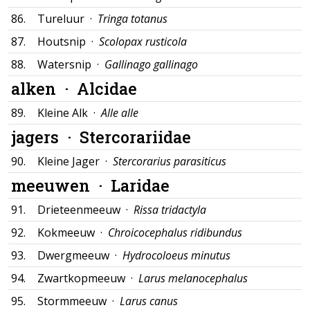
86.
Tureluur ·
Tringa totanus
87.
Houtsnip ·
Scolopax rusticola
88.
Watersnip ·
Gallinago gallinago
alken ·
Alcidae
89.
Kleine Alk ·
Alle alle
jagers ·
Stercorariidae
90.
Kleine Jager ·
Stercorarius parasiticus
meeuwen ·
Laridae
91.
Drieteenmeeuw ·
Rissa tridactyla
92.
Kokmeeuw ·
Chroicocephalus ridibundus
93.
Dwergmeeuw ·
Hydrocoloeus minutus
94.
Zwartkopmeeuw ·
Larus melanocephalus
95.
Stormmeeuw ·
Larus canus