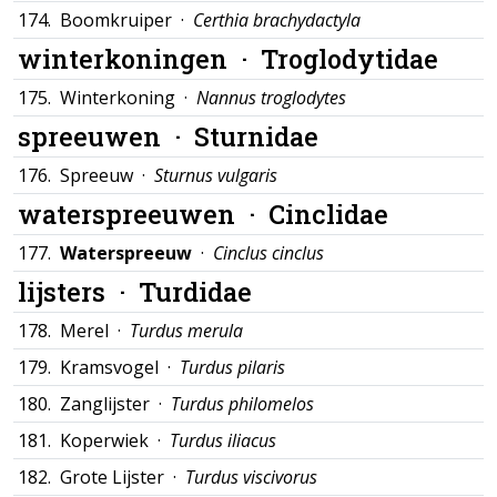
174.
Boomkruiper ·
Certhia brachydactyla
winterkoningen ·
Troglodytidae
175.
Winterkoning ·
Nannus troglodytes
spreeuwen ·
Sturnidae
176.
Spreeuw ·
Sturnus vulgaris
waterspreeuwen ·
Cinclidae
177.
Waterspreeuw
·
Cinclus cinclus
lijsters ·
Turdidae
178.
Merel ·
Turdus merula
179.
Kramsvogel ·
Turdus pilaris
180.
Zanglijster ·
Turdus philomelos
181.
Koperwiek ·
Turdus iliacus
182.
Grote Lijster ·
Turdus viscivorus