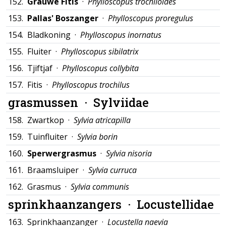
152.
Grauwe Fitis
·
Phylloscopus trochiloides
153.
Pallas' Boszanger
·
Phylloscopus proregulus
154.
Bladkoning ·
Phylloscopus inornatus
155.
Fluiter ·
Phylloscopus sibilatrix
156.
Tjiftjaf ·
Phylloscopus collybita
157.
Fitis ·
Phylloscopus trochilus
grasmussen ·
Sylviidae
158.
Zwartkop ·
Sylvia atricapilla
159.
Tuinfluiter ·
Sylvia borin
160.
Sperwergrasmus
·
Sylvia nisoria
161.
Braamsluiper ·
Sylvia curruca
162.
Grasmus ·
Sylvia communis
sprinkhaanzangers ·
Locustellidae
163.
Sprinkhaanzanger ·
Locustella naevia