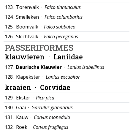
123.
Torenvalk ·
Falco tinnunculus
124.
Smelleken ·
Falco columbarius
125.
Boomvalk ·
Falco subbuteo
126.
Slechtvalk ·
Falco peregrinus
PASSERIFORMES
klauwieren ·
Laniidae
127.
Daurische Klauwier
·
Lanius isabellinus
128.
Klapekster ·
Lanius excubitor
kraaien ·
Corvidae
129.
Ekster ·
Pica pica
130.
Gaai ·
Garrulus glandarius
131.
Kauw ·
Corvus monedula
132.
Roek ·
Corvus frugilegus