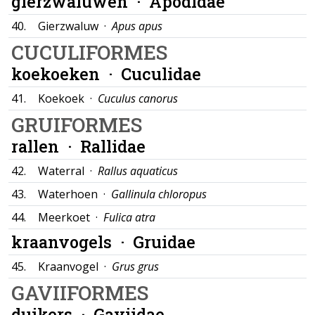
gierzwaluwen ·
Apodidae
40.
Gierzwaluw ·
Apus apus
CUCULIFORMES
koekoeken ·
Cuculidae
41.
Koekoek ·
Cuculus canorus
GRUIFORMES
rallen ·
Rallidae
42.
Waterral ·
Rallus aquaticus
43.
Waterhoen ·
Gallinula chloropus
44.
Meerkoet ·
Fulica atra
kraanvogels ·
Gruidae
45.
Kraanvogel ·
Grus grus
GAVIIFORMES
duikers ·
Gaviidae