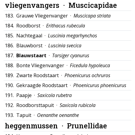
vliegenvangers ·
Muscicapidae
183.
Grauwe Vliegenvanger ·
Muscicapa striata
184.
Roodborst ·
Erithacus rubecula
185.
Nachtegaal ·
Luscinia megarhynchos
186.
Blauwborst ·
Luscinia svecica
187.
Blauwstaart
·
Tarsiger cyanurus
188.
Bonte Vliegenvanger ·
Ficedula hypoleuca
189.
Zwarte Roodstaart ·
Phoenicurus ochruros
190.
Gekraagde Roodstaart ·
Phoenicurus phoenicurus
191.
Paapje ·
Saxicola rubetra
192.
Roodborsttapuit ·
Saxicola rubicola
193.
Tapuit ·
Oenanthe oenanthe
heggenmussen ·
Prunellidae