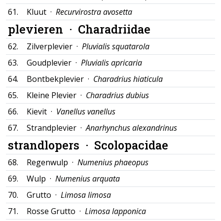
61.
Kluut ·
Recurvirostra avosetta
plevieren ·
Charadriidae
62.
Zilverplevier ·
Pluvialis squatarola
63.
Goudplevier ·
Pluvialis apricaria
64.
Bontbekplevier ·
Charadrius hiaticula
65.
Kleine Plevier ·
Charadrius dubius
66.
Kievit ·
Vanellus vanellus
67.
Strandplevier ·
Anarhynchus alexandrinus
strandlopers ·
Scolopacidae
68.
Regenwulp ·
Numenius phaeopus
69.
Wulp ·
Numenius arquata
70.
Grutto ·
Limosa limosa
71.
Rosse Grutto ·
Limosa lapponica