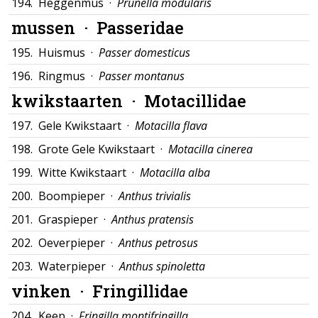
194.
Heggenmus ·
Prunella modularis
mussen ·
Passeridae
195.
Huismus ·
Passer domesticus
196.
Ringmus ·
Passer montanus
kwikstaarten ·
Motacillidae
197.
Gele Kwikstaart ·
Motacilla flava
198.
Grote Gele Kwikstaart ·
Motacilla cinerea
199.
Witte Kwikstaart ·
Motacilla alba
200.
Boompieper ·
Anthus trivialis
201.
Graspieper ·
Anthus pratensis
202.
Oeverpieper ·
Anthus petrosus
203.
Waterpieper ·
Anthus spinoletta
vinken ·
Fringillidae
204.
Keep ·
Fringilla montifringilla