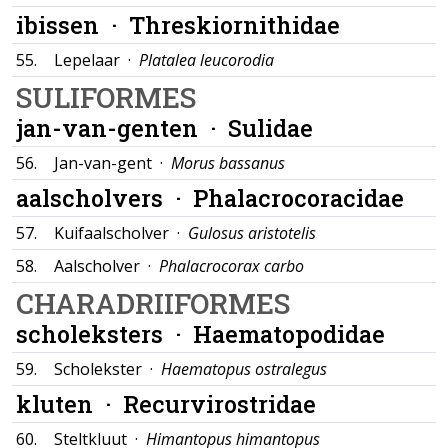
ibissen ·
Threskiornithidae
55.
Lepelaar ·
Platalea leucorodia
SULIFORMES
jan-van-genten ·
Sulidae
56.
Jan-van-gent ·
Morus bassanus
aalscholvers ·
Phalacrocoracidae
57.
Kuifaalscholver ·
Gulosus aristotelis
58.
Aalscholver ·
Phalacrocorax carbo
CHARADRIIFORMES
scholeksters ·
Haematopodidae
59.
Scholekster ·
Haematopus ostralegus
kluten ·
Recurvirostridae
60.
Steltkluut ·
Himantopus himantopus