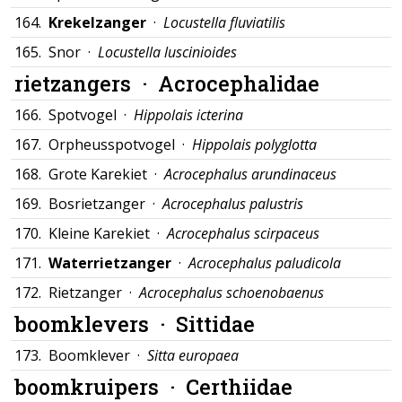
164.
Krekelzanger
·
Locustella fluviatilis
165.
Snor ·
Locustella luscinioides
rietzangers ·
Acrocephalidae
166.
Spotvogel ·
Hippolais icterina
167.
Orpheusspotvogel ·
Hippolais polyglotta
168.
Grote Karekiet ·
Acrocephalus arundinaceus
169.
Bosrietzanger ·
Acrocephalus palustris
170.
Kleine Karekiet ·
Acrocephalus scirpaceus
171.
Waterrietzanger
·
Acrocephalus paludicola
172.
Rietzanger ·
Acrocephalus schoenobaenus
boomklevers ·
Sittidae
173.
Boomklever ·
Sitta europaea
boomkruipers ·
Certhiidae