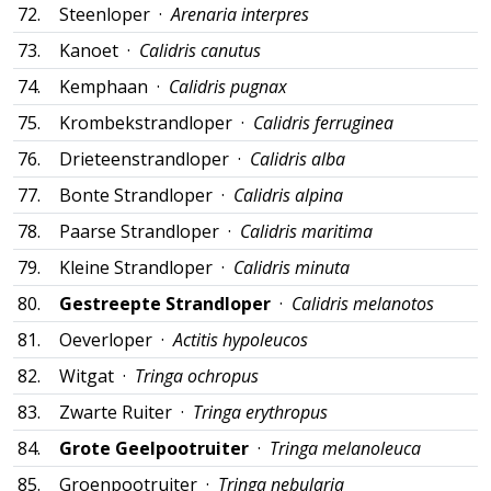
72.
Steenloper ·
Arenaria interpres
73.
Kanoet ·
Calidris canutus
74.
Kemphaan ·
Calidris pugnax
75.
Krombekstrandloper ·
Calidris ferruginea
76.
Drieteenstrandloper ·
Calidris alba
77.
Bonte Strandloper ·
Calidris alpina
78.
Paarse Strandloper ·
Calidris maritima
79.
Kleine Strandloper ·
Calidris minuta
80.
Gestreepte Strandloper
·
Calidris melanotos
81.
Oeverloper ·
Actitis hypoleucos
82.
Witgat ·
Tringa ochropus
83.
Zwarte Ruiter ·
Tringa erythropus
84.
Grote Geelpootruiter
·
Tringa melanoleuca
85.
Groenpootruiter ·
Tringa nebularia