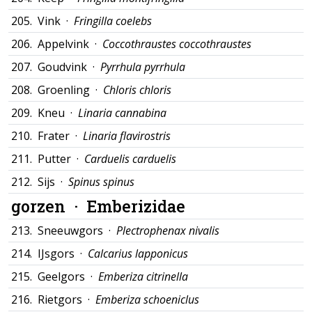
205.
Vink ·
Fringilla coelebs
206.
Appelvink ·
Coccothraustes coccothraustes
207.
Goudvink ·
Pyrrhula pyrrhula
208.
Groenling ·
Chloris chloris
209.
Kneu ·
Linaria cannabina
210.
Frater ·
Linaria flavirostris
211.
Putter ·
Carduelis carduelis
212.
Sijs ·
Spinus spinus
gorzen ·
Emberizidae
213.
Sneeuwgors ·
Plectrophenax nivalis
214.
IJsgors ·
Calcarius lapponicus
215.
Geelgors ·
Emberiza citrinella
216.
Rietgors ·
Emberiza schoeniclus