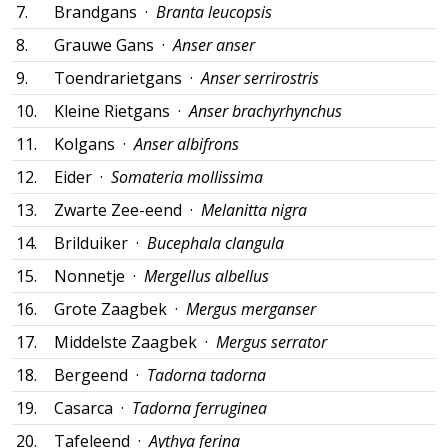
7.
Brandgans ·
Branta leucopsis
8.
Grauwe Gans ·
Anser anser
9.
Toendrarietgans ·
Anser serrirostris
10.
Kleine Rietgans ·
Anser brachyrhynchus
11.
Kolgans ·
Anser albifrons
12.
Eider ·
Somateria mollissima
13.
Zwarte Zee-eend ·
Melanitta nigra
14.
Brilduiker ·
Bucephala clangula
15.
Nonnetje ·
Mergellus albellus
16.
Grote Zaagbek ·
Mergus merganser
17.
Middelste Zaagbek ·
Mergus serrator
18.
Bergeend ·
Tadorna tadorna
19.
Casarca ·
Tadorna ferruginea
20.
Tafeleend ·
Aythya ferina