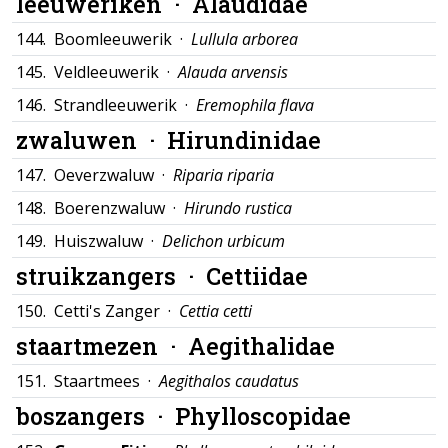
leeuweriken ·
Alaudidae
144.
Boomleeuwerik ·
Lullula arborea
145.
Veldleeuwerik ·
Alauda arvensis
146.
Strandleeuwerik ·
Eremophila flava
zwaluwen ·
Hirundinidae
147.
Oeverzwaluw ·
Riparia riparia
148.
Boerenzwaluw ·
Hirundo rustica
149.
Huiszwaluw ·
Delichon urbicum
struikzangers ·
Cettiidae
150.
Cetti's Zanger ·
Cettia cetti
staartmezen ·
Aegithalidae
151.
Staartmees ·
Aegithalos caudatus
boszangers ·
Phylloscopidae