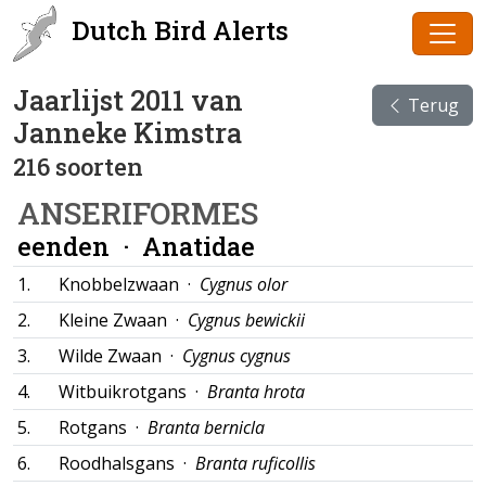
Dutch Bird Alerts
Jaarlijst 2011 van
Terug
Janneke Kimstra
216 soorten
ANSERIFORMES
eenden ·
Anatidae
1.
Knobbelzwaan ·
Cygnus olor
2.
Kleine Zwaan ·
Cygnus bewickii
3.
Wilde Zwaan ·
Cygnus cygnus
4.
Witbuikrotgans ·
Branta hrota
5.
Rotgans ·
Branta bernicla
6.
Roodhalsgans ·
Branta ruficollis