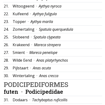
21.
Witoogeend ·
Aythya nyroca
22.
Kuifeend ·
Aythya fuligula
23.
Topper ·
Aythya marila
24.
Zomertaling ·
Spatula querquedula
25.
Slobeend ·
Spatula clypeata
26.
Krakeend ·
Mareca strepera
27.
Smient ·
Mareca penelope
28.
Wilde Eend ·
Anas platyrhynchos
29.
Pijlstaart ·
Anas acuta
30.
Wintertaling ·
Anas crecca
PODICIPEDIFORMES
futen ·
Podicipedidae
31.
Dodaars ·
Tachybaptus ruficollis