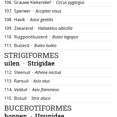
106.
Grauwe Kiekendief ·
Circus pygargus
107.
Sperwer ·
Accipiter nisus
108.
Havik ·
Astur gentilis
109.
Zeearend ·
Haliaeetus albicilla
110.
Ruigpootbuizerd ·
Buteo lagopus
111.
Buizerd ·
Buteo buteo
STRIGIFORMES
uilen ·
Strigidae
112.
Steenuil ·
Athene noctua
113.
Ransuil ·
Asio otus
114.
Velduil ·
Asio flammeus
115.
Bosuil ·
Strix aluco
BUCEROTIFORMES
hoppen ·
Upupidae