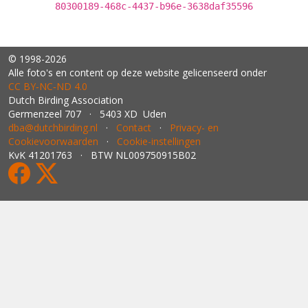
80300189-468c-4437-b96e-3638daf35596
© 1998-2026
Alle foto's en content op deze website gelicenseerd onder
CC BY‑NC‑ND 4.0
Dutch Birding Association
Germenzeel 707 · 5403 XD Uden
dba@dutchbirding.nl
·
Contact
·
Privacy- en
Cookievoorwaarden
·
Cookie-instellingen
KvK 41201763 · BTW NL009750915B02