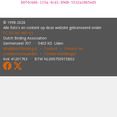
b0f4c606-115a-4cd1-89d8-5532a1865ed5
© 1998-2026
Alle foto's en content op deze website gelicenseerd onder
CC BY‑NC‑ND 4.0
Dutch Birding Association
Germenzeel 707 · 5403 XD Uden
dba@dutchbirding.nl
·
Contact
·
Privacy- en
Cookievoorwaarden
·
Cookie-instellingen
KvK 41201763 · BTW NL009750915B02