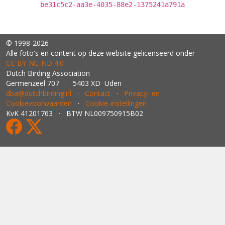
be31c5c2-aa3e-4035-88e2-1375241a791a
© 1998-2026
Alle foto's en content op deze website gelicenseerd onder
CC BY‑NC‑ND 4.0
Dutch Birding Association
Germenzeel 707 · 5403 XD Uden
dba@dutchbirding.nl
·
Contact
·
Privacy- en
Cookievoorwaarden
·
Cookie-instellingen
KvK 41201763 · BTW NL009750915B02