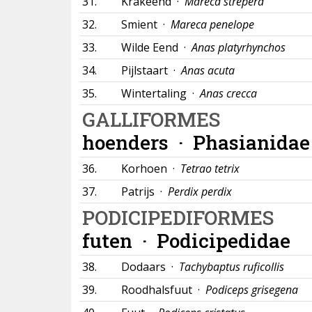
31.
Krakeend ·
Mareca strepera
32.
Smient ·
Mareca penelope
33.
Wilde Eend ·
Anas platyrhynchos
34.
Pijlstaart ·
Anas acuta
35.
Wintertaling ·
Anas crecca
GALLIFORMES
hoenders ·
Phasianidae
36.
Korhoen ·
Tetrao tetrix
37.
Patrijs ·
Perdix perdix
PODICIPEDIFORMES
futen ·
Podicipedidae
38.
Dodaars ·
Tachybaptus ruficollis
39.
Roodhalsfuut ·
Podiceps grisegena