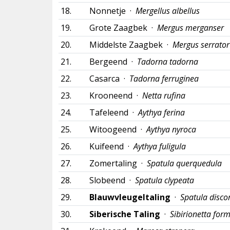
18.
Nonnetje ·
Mergellus albellus
19.
Grote Zaagbek ·
Mergus merganser
20.
Middelste Zaagbek ·
Mergus serrator
21.
Bergeend ·
Tadorna tadorna
22.
Casarca ·
Tadorna ferruginea
23.
Krooneend ·
Netta rufina
24.
Tafeleend ·
Aythya ferina
25.
Witoogeend ·
Aythya nyroca
26.
Kuifeend ·
Aythya fuligula
27.
Zomertaling ·
Spatula querquedula
28.
Slobeend ·
Spatula clypeata
29.
Blauwvleugeltaling
·
Spatula disco
30.
Siberische Taling
·
Sibirionetta for