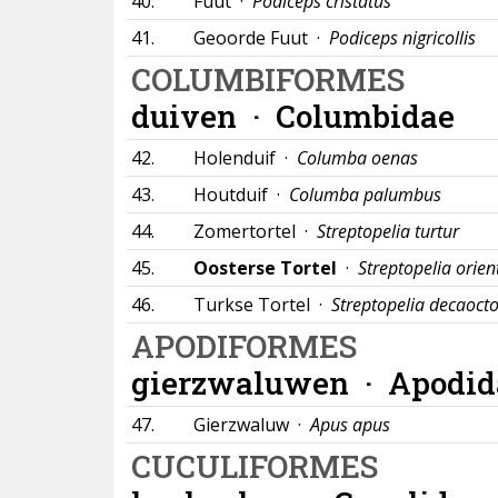
40.
Fuut ·
Podiceps cristatus
41.
Geoorde Fuut ·
Podiceps nigricollis
COLUMBIFORMES
duiven ·
Columbidae
42.
Holenduif ·
Columba oenas
43.
Houtduif ·
Columba palumbus
44.
Zomertortel ·
Streptopelia turtur
45.
Oosterse Tortel
·
Streptopelia orien
46.
Turkse Tortel ·
Streptopelia decaoct
APODIFORMES
gierzwaluwen ·
Apodid
47.
Gierzwaluw ·
Apus apus
CUCULIFORMES