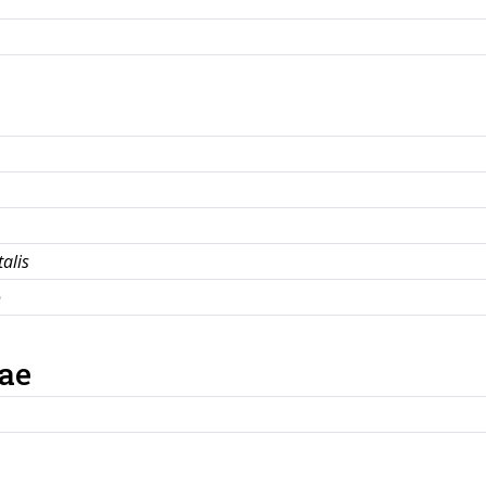
talis
o
ae