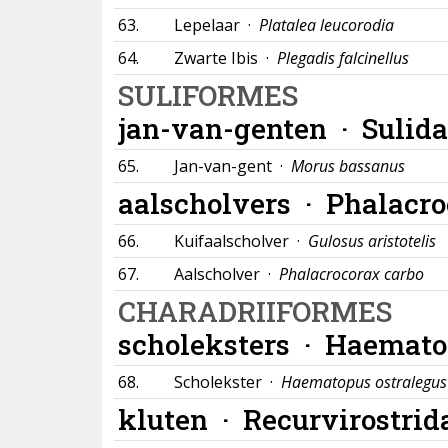
63.
Lepelaar ·
Platalea leucorodia
64.
Zwarte Ibis ·
Plegadis falcinellus
SULIFORMES
jan-van-genten ·
Sulid
65.
Jan-van-gent ·
Morus bassanus
aalscholvers ·
Phalacro
66.
Kuifaalscholver ·
Gulosus aristotelis
67.
Aalscholver ·
Phalacrocorax carbo
CHARADRIIFORMES
scholeksters ·
Haemato
68.
Scholekster ·
Haematopus ostralegus
kluten ·
Recurvirostrid