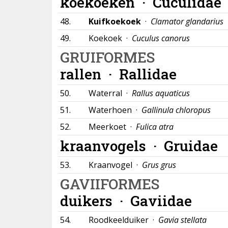
koekoeken ·
Cuculidae
48.
Kuifkoekoek
·
Clamator glandarius
49.
Koekoek ·
Cuculus canorus
GRUIFORMES
rallen ·
Rallidae
50.
Waterral ·
Rallus aquaticus
51.
Waterhoen ·
Gallinula chloropus
52.
Meerkoet ·
Fulica atra
kraanvogels ·
Gruidae
53.
Kraanvogel ·
Grus grus
GAVIIFORMES
duikers ·
Gaviidae
54.
Roodkeelduiker ·
Gavia stellata