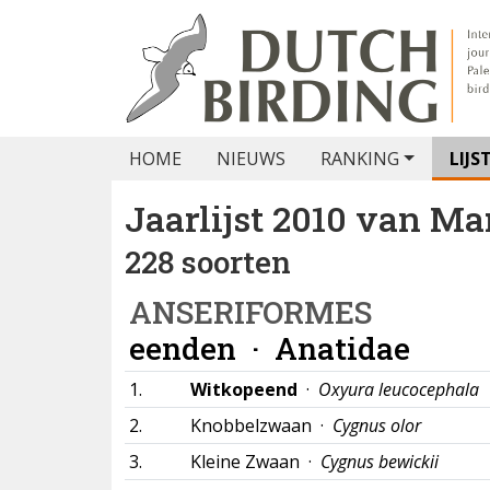
HOME
NIEUWS
RANKING
LIJS
Jaarlijst 2010 van
Mar
228 soorten
ANSERIFORMES
eenden ·
Anatidae
1.
Witkopeend
·
Oxyura leucocephala
2.
Knobbelzwaan ·
Cygnus olor
3.
Kleine Zwaan ·
Cygnus bewickii