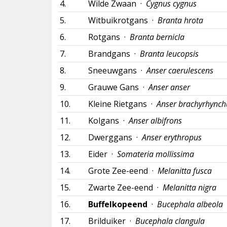
4.
Wilde Zwaan ·
Cygnus cygnus
5.
Witbuikrotgans ·
Branta hrota
6.
Rotgans ·
Branta bernicla
7.
Brandgans ·
Branta leucopsis
8.
Sneeuwgans ·
Anser caerulescens
9.
Grauwe Gans ·
Anser anser
10.
Kleine Rietgans ·
Anser brachyrhynch
11.
Kolgans ·
Anser albifrons
12.
Dwerggans ·
Anser erythropus
13.
Eider ·
Somateria mollissima
14.
Grote Zee-eend ·
Melanitta fusca
15.
Zwarte Zee-eend ·
Melanitta nigra
16.
Buffelkopeend
·
Bucephala albeola
17.
Brilduiker ·
Bucephala clangula