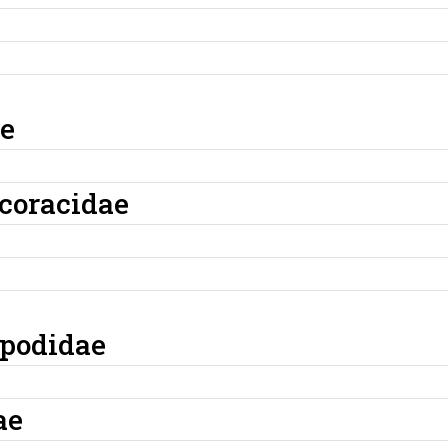
ae
coracidae
podidae
ae