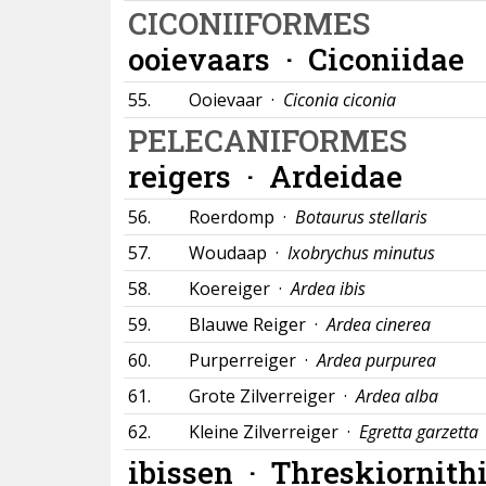
CICONIIFORMES
ooievaars ·
Ciconiidae
55.
Ooievaar ·
Ciconia ciconia
PELECANIFORMES
reigers ·
Ardeidae
56.
Roerdomp ·
Botaurus stellaris
57.
Woudaap ·
Ixobrychus minutus
58.
Koereiger ·
Ardea ibis
59.
Blauwe Reiger ·
Ardea cinerea
60.
Purperreiger ·
Ardea purpurea
61.
Grote Zilverreiger ·
Ardea alba
62.
Kleine Zilverreiger ·
Egretta garzetta
ibissen ·
Threskiornith