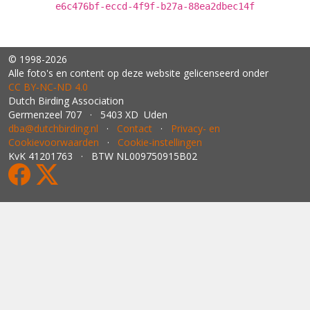
e6c476bf-eccd-4f9f-b27a-88ea2dbec14f
© 1998-2026
Alle foto's en content op deze website gelicenseerd onder
CC BY‑NC‑ND 4.0
Dutch Birding Association
Germenzeel 707 · 5403 XD Uden
dba@dutchbirding.nl
·
Contact
·
Privacy- en
Cookievoorwaarden
·
Cookie-instellingen
KvK 41201763 · BTW NL009750915B02