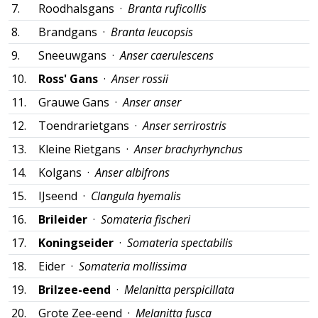
7.
Roodhalsgans ·
Branta ruficollis
8.
Brandgans ·
Branta leucopsis
9.
Sneeuwgans ·
Anser caerulescens
10.
Ross' Gans
·
Anser rossii
11.
Grauwe Gans ·
Anser anser
12.
Toendrarietgans ·
Anser serrirostris
13.
Kleine Rietgans ·
Anser brachyrhynchus
14.
Kolgans ·
Anser albifrons
15.
IJseend ·
Clangula hyemalis
16.
Brileider
·
Somateria fischeri
17.
Koningseider
·
Somateria spectabilis
18.
Eider ·
Somateria mollissima
19.
Brilzee-eend
·
Melanitta perspicillata
20.
Grote Zee-eend ·
Melanitta fusca