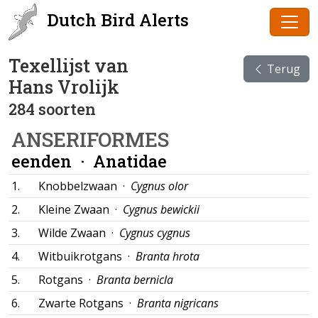
Dutch Bird Alerts
Texellijst van
Terug
Hans Vrolijk
284 soorten
ANSERIFORMES
eenden ·
Anatidae
1.
Knobbelzwaan ·
Cygnus olor
2.
Kleine Zwaan ·
Cygnus bewickii
3.
Wilde Zwaan ·
Cygnus cygnus
4.
Witbuikrotgans ·
Branta hrota
5.
Rotgans ·
Branta bernicla
6.
Zwarte Rotgans ·
Branta nigricans