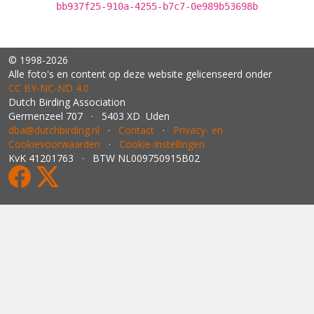
bb937f25-910a-4255-b7c7-0e989b53698b
© 1998-2026
Alle foto's en content op deze website gelicenseerd onder
CC BY‑NC‑ND 4.0
Dutch Birding Association
Germenzeel 707 · 5403 XD Uden
dba@dutchbirding.nl
·
Contact
·
Privacy- en
Cookievoorwaarden
·
Cookie-instellingen
KvK 41201763 · BTW NL009750915B02