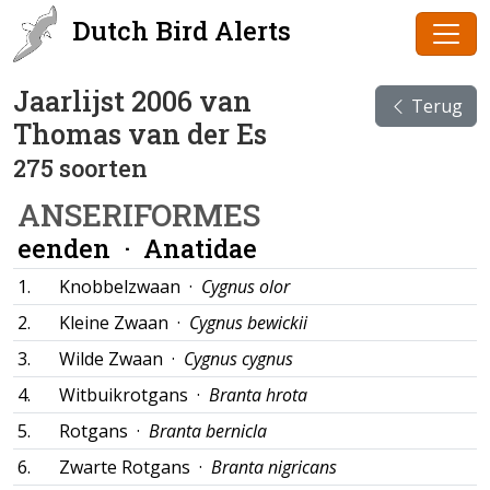
Dutch Bird Alerts
Jaarlijst 2006 van
Terug
Thomas van der Es
275 soorten
ANSERIFORMES
eenden ·
Anatidae
1.
Knobbelzwaan ·
Cygnus olor
2.
Kleine Zwaan ·
Cygnus bewickii
3.
Wilde Zwaan ·
Cygnus cygnus
4.
Witbuikrotgans ·
Branta hrota
5.
Rotgans ·
Branta bernicla
6.
Zwarte Rotgans ·
Branta nigricans