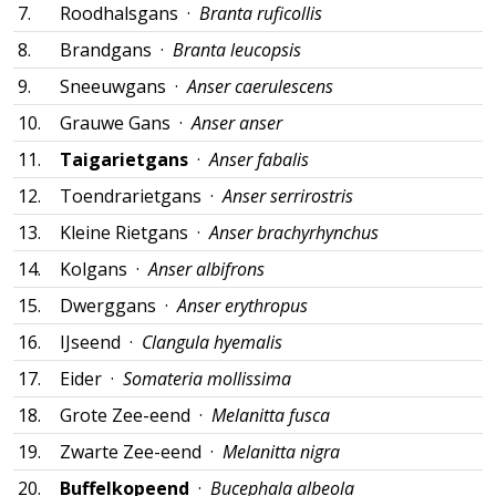
7.
Roodhalsgans ·
Branta ruficollis
8.
Brandgans ·
Branta leucopsis
9.
Sneeuwgans ·
Anser caerulescens
10.
Grauwe Gans ·
Anser anser
11.
Taigarietgans
·
Anser fabalis
12.
Toendrarietgans ·
Anser serrirostris
13.
Kleine Rietgans ·
Anser brachyrhynchus
14.
Kolgans ·
Anser albifrons
15.
Dwerggans ·
Anser erythropus
16.
IJseend ·
Clangula hyemalis
17.
Eider ·
Somateria mollissima
18.
Grote Zee-eend ·
Melanitta fusca
19.
Zwarte Zee-eend ·
Melanitta nigra
20.
Buffelkopeend
·
Bucephala albeola