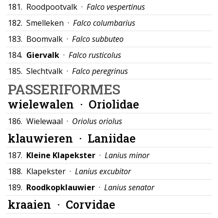
181.
Roodpootvalk ·
Falco vespertinus
182.
Smelleken ·
Falco columbarius
183.
Boomvalk ·
Falco subbuteo
184.
Giervalk
·
Falco rusticolus
185.
Slechtvalk ·
Falco peregrinus
PASSERIFORMES
wielewalen ·
Oriolidae
186.
Wielewaal ·
Oriolus oriolus
klauwieren ·
Laniidae
187.
Kleine Klapekster
·
Lanius minor
188.
Klapekster ·
Lanius excubitor
189.
Roodkopklauwier
·
Lanius senator
kraaien ·
Corvidae