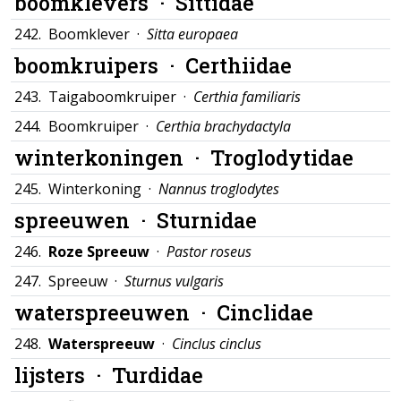
boomklevers ·
Sittidae
242.
Boomklever ·
Sitta europaea
boomkruipers ·
Certhiidae
243.
Taigaboomkruiper ·
Certhia familiaris
244.
Boomkruiper ·
Certhia brachydactyla
winterkoningen ·
Troglodytidae
245.
Winterkoning ·
Nannus troglodytes
spreeuwen ·
Sturnidae
246.
Roze Spreeuw
·
Pastor roseus
247.
Spreeuw ·
Sturnus vulgaris
waterspreeuwen ·
Cinclidae
248.
Waterspreeuw
·
Cinclus cinclus
lijsters ·
Turdidae