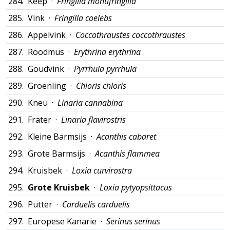
284.
Keep ·
Fringilla montifringilla
285.
Vink ·
Fringilla coelebs
286.
Appelvink ·
Coccothraustes coccothraustes
287.
Roodmus ·
Erythrina erythrina
288.
Goudvink ·
Pyrrhula pyrrhula
289.
Groenling ·
Chloris chloris
290.
Kneu ·
Linaria cannabina
291.
Frater ·
Linaria flavirostris
292.
Kleine Barmsijs ·
Acanthis cabaret
293.
Grote Barmsijs ·
Acanthis flammea
294.
Kruisbek ·
Loxia curvirostra
295.
Grote Kruisbek
·
Loxia pytyopsittacus
296.
Putter ·
Carduelis carduelis
297.
Europese Kanarie ·
Serinus serinus