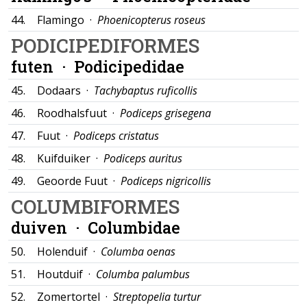
44.
Flamingo ·
Phoenicopterus roseus
PODICIPEDIFORMES
futen ·
Podicipedidae
45.
Dodaars ·
Tachybaptus ruficollis
46.
Roodhalsfuut ·
Podiceps grisegena
47.
Fuut ·
Podiceps cristatus
48.
Kuifduiker ·
Podiceps auritus
49.
Geoorde Fuut ·
Podiceps nigricollis
COLUMBIFORMES
duiven ·
Columbidae
50.
Holenduif ·
Columba oenas
51.
Houtduif ·
Columba palumbus
52.
Zomertortel ·
Streptopelia turtur