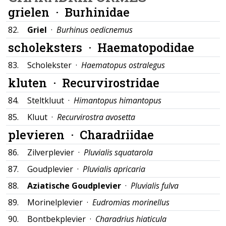
grielen ·
Burhinidae
82.
Griel
·
Burhinus oedicnemus
scholeksters ·
Haematopodidae
83.
Scholekster ·
Haematopus ostralegus
kluten ·
Recurvirostridae
84.
Steltkluut ·
Himantopus himantopus
85.
Kluut ·
Recurvirostra avosetta
plevieren ·
Charadriidae
86.
Zilverplevier ·
Pluvialis squatarola
87.
Goudplevier ·
Pluvialis apricaria
88.
Aziatische Goudplevier
·
Pluvialis fulva
89.
Morinelplevier ·
Eudromias morinellus
90.
Bontbekplevier ·
Charadrius hiaticula