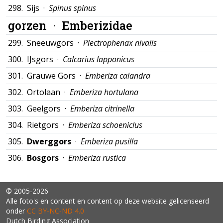
298.
Sijs ·
Spinus spinus
gorzen ·
Emberizidae
299.
Sneeuwgors ·
Plectrophenax nivalis
300.
IJsgors ·
Calcarius lapponicus
301.
Grauwe Gors ·
Emberiza calandra
302.
Ortolaan ·
Emberiza hortulana
303.
Geelgors ·
Emberiza citrinella
304.
Rietgors ·
Emberiza schoeniclus
305.
Dwerggors
·
Emberiza pusilla
306.
Bosgors
·
Emberiza rustica
© 2005-2026
Alle foto's en content en content op deze website gelicenseerd
onder
CC BY‑NC‑ND 4.0
Dutch Birding Association