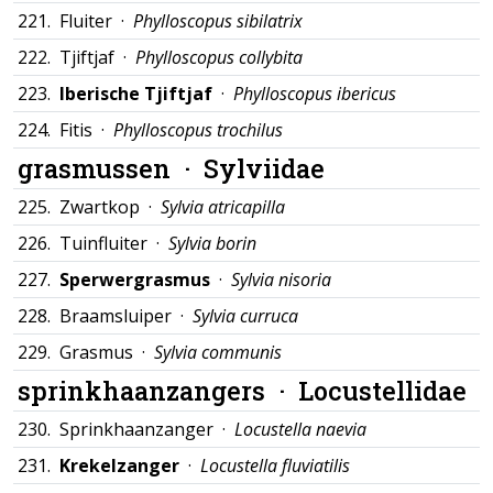
221.
Fluiter ·
Phylloscopus sibilatrix
222.
Tjiftjaf ·
Phylloscopus collybita
223.
Iberische Tjiftjaf
·
Phylloscopus ibericus
224.
Fitis ·
Phylloscopus trochilus
grasmussen ·
Sylviidae
225.
Zwartkop ·
Sylvia atricapilla
226.
Tuinfluiter ·
Sylvia borin
227.
Sperwergrasmus
·
Sylvia nisoria
228.
Braamsluiper ·
Sylvia curruca
229.
Grasmus ·
Sylvia communis
sprinkhaanzangers ·
Locustellidae
230.
Sprinkhaanzanger ·
Locustella naevia
231.
Krekelzanger
·
Locustella fluviatilis