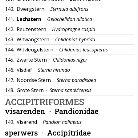
140.
Dwergstern ·
Sternula albifrons
141.
Lachstern
·
Gelochelidon nilotica
142.
Reuzenstern ·
Hydroprogne caspia
143.
Witwangstern ·
Chlidonias hybrida
144.
Witvleugelstern ·
Chlidonias leucopterus
145.
Zwarte Stern ·
Chlidonias niger
146.
Visdief ·
Sterna hirundo
147.
Noordse Stern ·
Sterna paradisaea
148.
Grote Stern ·
Sterna sandvicensis
ACCIPITRIFORMES
visarenden ·
Pandionidae
149.
Visarend ·
Pandion haliaetus
sperwers ·
Accipitridae