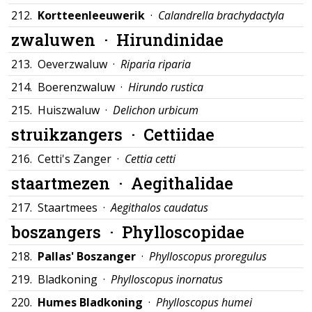
212.
Kortteenleeuwerik
·
Calandrella brachydactyla
zwaluwen ·
Hirundinidae
213.
Oeverzwaluw ·
Riparia riparia
214.
Boerenzwaluw ·
Hirundo rustica
215.
Huiszwaluw ·
Delichon urbicum
struikzangers ·
Cettiidae
216.
Cetti's Zanger ·
Cettia cetti
staartmezen ·
Aegithalidae
217.
Staartmees ·
Aegithalos caudatus
boszangers ·
Phylloscopidae
218.
Pallas' Boszanger
·
Phylloscopus proregulus
219.
Bladkoning ·
Phylloscopus inornatus
220.
Humes Bladkoning
·
Phylloscopus humei