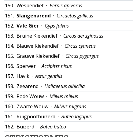
150.
Wespendief ·
Pernis apivorus
151.
Slangenarend
·
Circaetus gallicus
152.
Vale Gier
·
Gyps fulvus
153.
Bruine Kiekendief ·
Circus aeruginosus
154.
Blauwe Kiekendief ·
Circus cyaneus
155.
Grauwe Kiekendief ·
Circus pygargus
156.
Sperwer ·
Accipiter nisus
157.
Havik ·
Astur gentilis
158.
Zeearend ·
Haliaeetus albicilla
159.
Rode Wouw ·
Milvus milvus
160.
Zwarte Wouw ·
Milvus migrans
161.
Ruigpootbuizerd ·
Buteo lagopus
162.
Buizerd ·
Buteo buteo