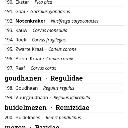
190.
Ekster ·
Pica pica
191.
Gaai ·
Garrulus glandarius
192.
Notenkraker
·
Nucifraga caryocatactes
193.
Kauw ·
Corvus monedula
194.
Roek ·
Corvus frugilegus
195.
Zwarte Kraai ·
Corvus corone
196.
Bonte Kraai ·
Corvus cornix
197.
Raaf ·
Corvus corax
goudhanen ·
Regulidae
198.
Goudhaan ·
Regulus regulus
199.
Vuurgoudhaan ·
Regulus ignicapilla
buidelmezen ·
Remizidae
200.
Buidelmees ·
Remiz pendulinus
mezen ·
Paridae