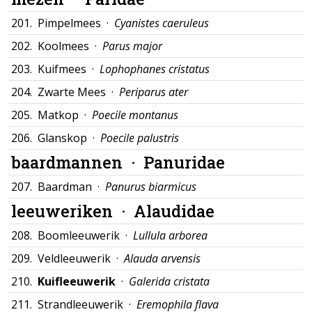
201.
Pimpelmees ·
Cyanistes caeruleus
202.
Koolmees ·
Parus major
203.
Kuifmees ·
Lophophanes cristatus
204.
Zwarte Mees ·
Periparus ater
205.
Matkop ·
Poecile montanus
206.
Glanskop ·
Poecile palustris
baardmannen ·
Panuridae
207.
Baardman ·
Panurus biarmicus
leeuweriken ·
Alaudidae
208.
Boomleeuwerik ·
Lullula arborea
209.
Veldleeuwerik ·
Alauda arvensis
210.
Kuifleeuwerik
·
Galerida cristata
211.
Strandleeuwerik ·
Eremophila flava