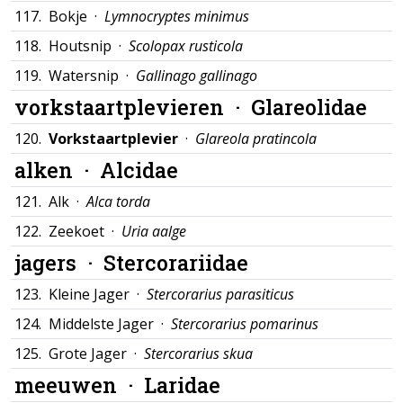
117.
Bokje ·
Lymnocryptes minimus
118.
Houtsnip ·
Scolopax rusticola
119.
Watersnip ·
Gallinago gallinago
vorkstaartplevieren ·
Glareolidae
120.
Vorkstaartplevier
·
Glareola pratincola
alken ·
Alcidae
121.
Alk ·
Alca torda
122.
Zeekoet ·
Uria aalge
jagers ·
Stercorariidae
123.
Kleine Jager ·
Stercorarius parasiticus
124.
Middelste Jager ·
Stercorarius pomarinus
125.
Grote Jager ·
Stercorarius skua
meeuwen ·
Laridae