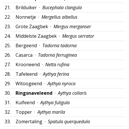
21.
Brilduiker ·
Bucephala clangula
22.
Nonnetje ·
Mergellus albellus
23.
Grote Zaagbek ·
Mergus merganser
24.
Middelste Zaagbek ·
Mergus serrator
25.
Bergeend ·
Tadorna tadorna
26.
Casarca ·
Tadorna ferruginea
27.
Krooneend ·
Netta rufina
28.
Tafeleend ·
Aythya ferina
29.
Witoogeend ·
Aythya nyroca
30.
Ringsnaveleend
·
Aythya collaris
31.
Kuifeend ·
Aythya fuligula
32.
Topper ·
Aythya marila
33.
Zomertaling ·
Spatula querquedula