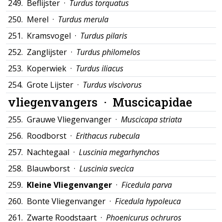
249.
Beflijster ·
Turdus torquatus
250.
Merel ·
Turdus merula
251.
Kramsvogel ·
Turdus pilaris
252.
Zanglijster ·
Turdus philomelos
253.
Koperwiek ·
Turdus iliacus
254.
Grote Lijster ·
Turdus viscivorus
vliegenvangers ·
Muscicapidae
255.
Grauwe Vliegenvanger ·
Muscicapa striata
256.
Roodborst ·
Erithacus rubecula
257.
Nachtegaal ·
Luscinia megarhynchos
258.
Blauwborst ·
Luscinia svecica
259.
Kleine Vliegenvanger
·
Ficedula parva
260.
Bonte Vliegenvanger ·
Ficedula hypoleuca
261.
Zwarte Roodstaart ·
Phoenicurus ochruros