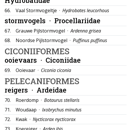
Hydrobatidae
66.
Vaal Stormvogeltje ·
Hydrobates leucorhous
stormvogels ·
Procellariidae
67.
Grauwe Pijlstormvogel ·
Ardenna grisea
68.
Noordse Pijlstormvogel ·
Puffinus puffinus
CICONIIFORMES
ooievaars ·
Ciconiidae
69.
Ooievaar ·
Ciconia ciconia
PELECANIFORMES
reigers ·
Ardeidae
70.
Roerdomp ·
Botaurus stellaris
71.
Woudaap ·
Ixobrychus minutus
72.
Kwak ·
Nycticorax nycticorax
73.
Koereiger ·
Ardea ibis