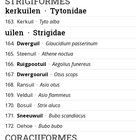
STRIGIFORMES
kerkuilen ·
Tytonidae
163.
Kerkuil ·
Tyto alba
uilen ·
Strigidae
164.
Dwerguil
·
Glaucidium passerinum
165.
Steenuil ·
Athene noctua
166.
Ruigpootuil
·
Aegolius funereus
167.
Dwergooruil
·
Otus scops
168.
Ransuil ·
Asio otus
169.
Velduil ·
Asio flammeus
170.
Bosuil ·
Strix aluco
171.
Sneeuwuil
·
Bubo scandiacus
172.
Oehoe ·
Bubo bubo
CORACIIFORMES