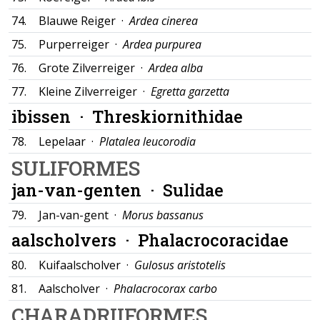
74.
Blauwe Reiger ·
Ardea cinerea
75.
Purperreiger ·
Ardea purpurea
76.
Grote Zilverreiger ·
Ardea alba
77.
Kleine Zilverreiger ·
Egretta garzetta
ibissen ·
Threskiornithidae
78.
Lepelaar ·
Platalea leucorodia
SULIFORMES
jan-van-genten ·
Sulidae
79.
Jan-van-gent ·
Morus bassanus
aalscholvers ·
Phalacrocoracidae
80.
Kuifaalscholver ·
Gulosus aristotelis
81.
Aalscholver ·
Phalacrocorax carbo
CHARADRIIFORMES