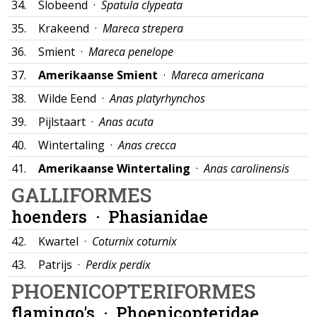
34.
Slobeend ·
Spatula clypeata
35.
Krakeend ·
Mareca strepera
36.
Smient ·
Mareca penelope
37.
Amerikaanse Smient
·
Mareca americana
38.
Wilde Eend ·
Anas platyrhynchos
39.
Pijlstaart ·
Anas acuta
40.
Wintertaling ·
Anas crecca
41.
Amerikaanse Wintertaling
·
Anas carolinensis
GALLIFORMES
hoenders ·
Phasianidae
42.
Kwartel ·
Coturnix coturnix
43.
Patrijs ·
Perdix perdix
PHOENICOPTERIFORMES
flamingo's ·
Phoenicopteridae