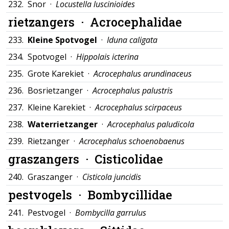
232.
Snor ·
Locustella luscinioides
rietzangers ·
Acrocephalidae
233.
Kleine Spotvogel
·
Iduna caligata
234.
Spotvogel ·
Hippolais icterina
235.
Grote Karekiet ·
Acrocephalus arundinaceus
236.
Bosrietzanger ·
Acrocephalus palustris
237.
Kleine Karekiet ·
Acrocephalus scirpaceus
238.
Waterrietzanger
·
Acrocephalus paludicola
239.
Rietzanger ·
Acrocephalus schoenobaenus
graszangers ·
Cisticolidae
240.
Graszanger ·
Cisticola juncidis
pestvogels ·
Bombycillidae
241.
Pestvogel ·
Bombycilla garrulus