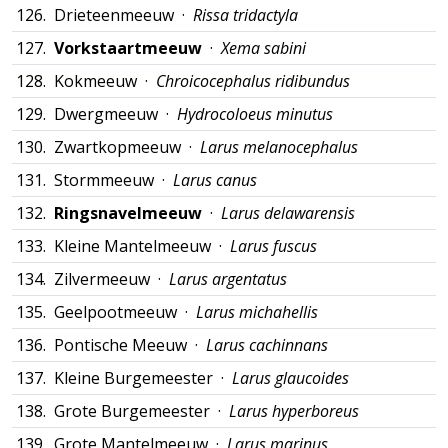
126.
Drieteenmeeuw ·
Rissa tridactyla
127.
Vorkstaartmeeuw
·
Xema sabini
128.
Kokmeeuw ·
Chroicocephalus ridibundus
129.
Dwergmeeuw ·
Hydrocoloeus minutus
130.
Zwartkopmeeuw ·
Larus melanocephalus
131.
Stormmeeuw ·
Larus canus
132.
Ringsnavelmeeuw
·
Larus delawarensis
133.
Kleine Mantelmeeuw ·
Larus fuscus
134.
Zilvermeeuw ·
Larus argentatus
135.
Geelpootmeeuw ·
Larus michahellis
136.
Pontische Meeuw ·
Larus cachinnans
137.
Kleine Burgemeester ·
Larus glaucoides
138.
Grote Burgemeester ·
Larus hyperboreus
139.
Grote Mantelmeeuw ·
Larus marinus