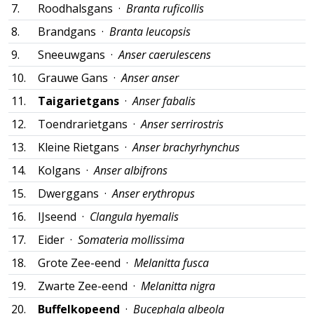
7.
Roodhalsgans ·
Branta ruficollis
8.
Brandgans ·
Branta leucopsis
9.
Sneeuwgans ·
Anser caerulescens
10.
Grauwe Gans ·
Anser anser
11.
Taigarietgans
·
Anser fabalis
12.
Toendrarietgans ·
Anser serrirostris
13.
Kleine Rietgans ·
Anser brachyrhynchus
14.
Kolgans ·
Anser albifrons
15.
Dwerggans ·
Anser erythropus
16.
IJseend ·
Clangula hyemalis
17.
Eider ·
Somateria mollissima
18.
Grote Zee-eend ·
Melanitta fusca
19.
Zwarte Zee-eend ·
Melanitta nigra
20.
Buffelkopeend
·
Bucephala albeola