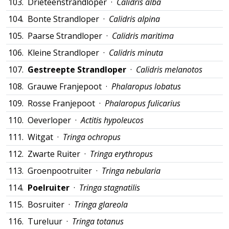
103.
Drieteenstrandloper ·
Calidris alba
104.
Bonte Strandloper ·
Calidris alpina
105.
Paarse Strandloper ·
Calidris maritima
106.
Kleine Strandloper ·
Calidris minuta
107.
Gestreepte Strandloper
·
Calidris melanotos
108.
Grauwe Franjepoot ·
Phalaropus lobatus
109.
Rosse Franjepoot ·
Phalaropus fulicarius
110.
Oeverloper ·
Actitis hypoleucos
111.
Witgat ·
Tringa ochropus
112.
Zwarte Ruiter ·
Tringa erythropus
113.
Groenpootruiter ·
Tringa nebularia
114.
Poelruiter
·
Tringa stagnatilis
115.
Bosruiter ·
Tringa glareola
116.
Tureluur ·
Tringa totanus