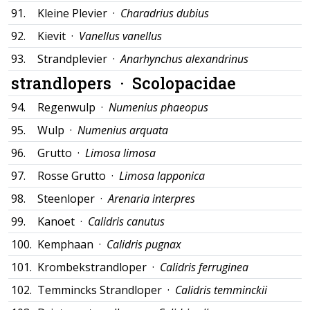
91.
Kleine Plevier ·
Charadrius dubius
92.
Kievit ·
Vanellus vanellus
93.
Strandplevier ·
Anarhynchus alexandrinus
strandlopers ·
Scolopacidae
94.
Regenwulp ·
Numenius phaeopus
95.
Wulp ·
Numenius arquata
96.
Grutto ·
Limosa limosa
97.
Rosse Grutto ·
Limosa lapponica
98.
Steenloper ·
Arenaria interpres
99.
Kanoet ·
Calidris canutus
100.
Kemphaan ·
Calidris pugnax
101.
Krombekstrandloper ·
Calidris ferruginea
102.
Temmincks Strandloper ·
Calidris temminckii