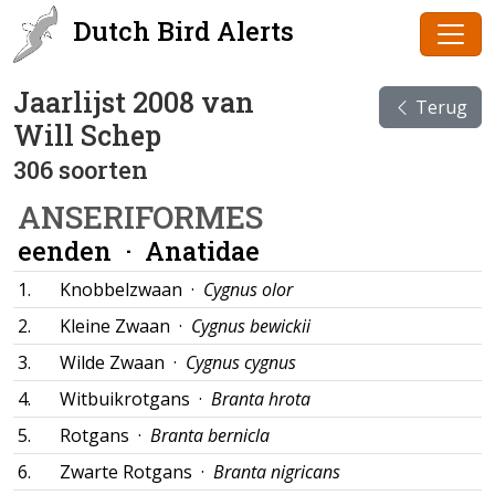
Dutch Bird Alerts
Jaarlijst 2008 van
Terug
Will Schep
306 soorten
ANSERIFORMES
eenden ·
Anatidae
1.
Knobbelzwaan ·
Cygnus olor
2.
Kleine Zwaan ·
Cygnus bewickii
3.
Wilde Zwaan ·
Cygnus cygnus
4.
Witbuikrotgans ·
Branta hrota
5.
Rotgans ·
Branta bernicla
6.
Zwarte Rotgans ·
Branta nigricans